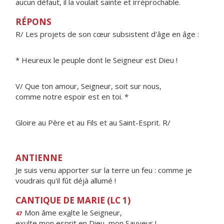
aucun défaut, il la voulait sainte et irréprochable.
RÉPONS
R/ Les projets de son cœur subsistent d'âge en âge :
* Heureux le peuple dont le Seigneur est Dieu !
V/ Que ton amour, Seigneur, soit sur nous,
comme notre espoir est en toi. *
Gloire au Père et au Fils et au Saint-Esprit. R/
ANTIENNE
Je suis venu apporter sur la terre un feu : comme je
voudrais qu'il fût déjà allumé !
CANTIQUE DE MARIE (LC 1)
Mon âme ex
a
lte le Seigneur,
47
exulte mon esprit en Die
u
, mon Sauveur !