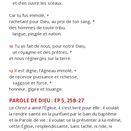
et d'en ouvr
i
r les sceaux.
Car tu fus immolé, +
rachetant pour Dieu, au pr
i
x de ton sang, *
des hommes de toute tribu,
langue, pe
u
ple et nation.
Tu as fait de nous, pour notre Dieu,
10
un roya
u
me et des prêtres, *
et nous régner
o
ns sur la terre.
Il est digne, l'Agneau immolé, +
12
de recevoir puissance et richesse,
sag
e
sse et force, *
honneur, gl
o
ire et louange.
PAROLE DE DIEU : EP 5, 25B-27
Le Christ a aimé l’Église, il s’est livré pour elle ; il voulait
la rendre sainte en la purifiant par le bain du baptême
et la Parole de vie ; il voulait se la présenter à lui-même,
cette Église, resplendissante, sans tache, ni ride, ni