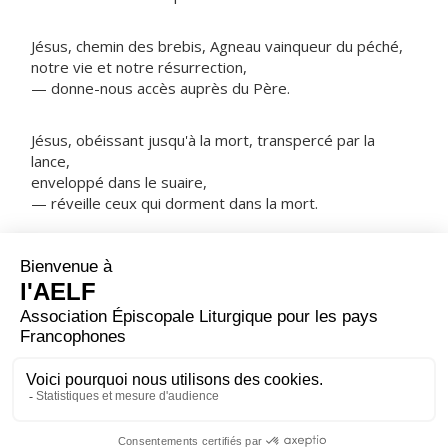
Jésus, chemin des brebis, Agneau vainqueur du péché,
notre vie et notre résurrection,
— donne-nous accès auprès du Père.
Jésus, obéissant jusqu'à la mort, transpercé par la
lance,
enveloppé dans le suaire,
— réveille ceux qui dorment dans la mort.
NOTRE PÈRE
ORAISON
Seigneur notre Père, en vénérant le Cœur de ton Fils
bien-aimé, nous disons les merveilles de ton amour
pour nous ; fais que nous recevions de cette source
divine une grâce plus abondante.