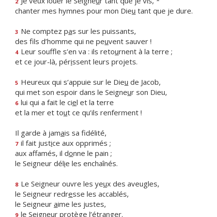
Je veux louer le Seigne
u
r tant que je vis, *
2
chanter mes hymnes pour mon Die
u
tant que je dure.
Ne comptez p
a
s sur les puissants,
3
des fils d’homme qui ne pe
u
vent sauver !
Leur souffle s’en va : ils reto
u
rnent à la terre ;
4
et ce jour-là, pér
i
ssent leurs projets.
Heureux qui s’appuie sur le Die
u
de Jacob,
5
qui met son espoir dans le Seigne
u
r son Dieu,
lui qui a fait le ci
e
l et la terre
6
et la mer et to
u
t ce qu’ils renferment !
Il garde à jam
a
is sa fidélité,
il fait just
i
ce aux opprimés ;
7
aux affamés, il d
o
nne le pain ;
le Seigneur dél
i
e les enchaînés.
Le Seigneur ouvre les ye
u
x des aveugles,
8
le Seigneur redr
e
sse les accablés,
le Seigneur
a
ime les justes,
le Seigneur prot
è
ge l’étranger.
9