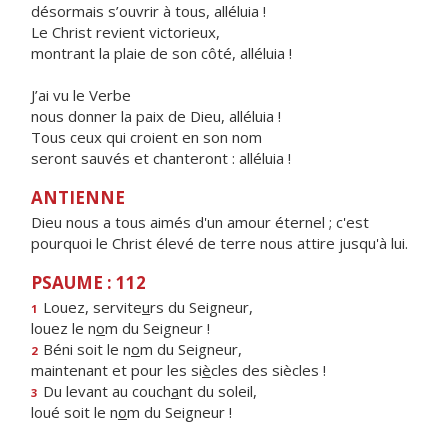
désormais s’ouvrir à tous, alléluia !
Le Christ revient victorieux,
montrant la plaie de son côté, alléluia !
J’ai vu le Verbe
nous donner la paix de Dieu, alléluia !
Tous ceux qui croient en son nom
seront sauvés et chanteront : alléluia !
ANTIENNE
Dieu nous a tous aimés d'un amour éternel ; c'est
pourquoi le Christ élevé de terre nous attire jusqu'à lui.
PSAUME : 112
Louez, servite
u
rs du Seigneur,
1
louez le n
o
m du Seigneur !
Béni soit le n
o
m du Seigneur,
2
maintenant et pour les si
è
cles des siècles !
Du levant au couch
a
nt du soleil,
3
loué soit le n
o
m du Seigneur !