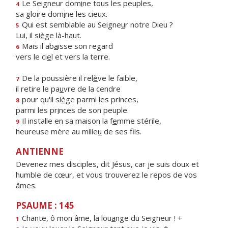
Le Seigneur dom
i
ne tous les peuples,
4
sa gloire dom
i
ne les cieux.
Qui est semblable au Seigne
u
r notre Dieu ?
5
Lui, il si
è
ge là-haut.
Mais il ab
a
isse son regard
6
vers le ci
e
l et vers la terre.
De la poussière il rel
è
ve le faible,
7
il retire le pa
u
vre de la cendre
pour qu'il si
è
ge parmi les princes,
8
parmi les pr
i
nces de son peuple.
Il installe en sa maison la f
e
mme stérile,
9
heureuse mère au milie
u
de ses fils.
ANTIENNE
Devenez mes disciples, dit Jésus, car je suis doux et
humble de cœur, et vous trouverez le repos de vos
âmes.
PSAUME : 145
Chante, ô mon âme, la lou
a
nge du Seigneur ! +
1