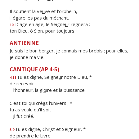
Il soutient la ve
u
ve et l’orphelin,
il égare les p
a
s du méchant.
D’âge en âge, le Seigne
u
r régnera :
10
ton Dieu, ô Si
o
n, pour toujours !
ANTIENNE
Je suis le bon berger, je connais mes brebis ; pour elles,
je donne ma vie.
CANTIQUE (AP 4-5)
Tu es digne, Seigne
u
r notre Dieu, *
4.11
de recevoir
l'honneur, la gl
o
ire et la puissance.
C'est toi qui cré
a
s l'univers ; *
tu as voulu qu'il soit :
i
l fut créé.
Tu es digne, Chr
i
st et Seigneur, *
5.9
de prendre le Livre