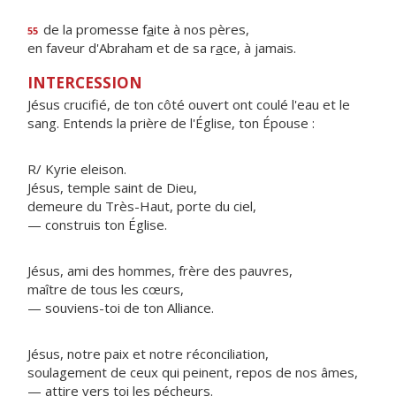
de la promesse f
a
ite à nos pères,
55
en faveur d'Abraham et de sa r
a
ce, à jamais.
INTERCESSION
Jésus crucifié, de ton côté ouvert ont coulé l'eau et le
sang. Entends la prière de l'Église, ton Épouse :
R/ Kyrie eleison.
Jésus, temple saint de Dieu,
demeure du Très-Haut, porte du ciel,
— construis ton Église.
Jésus, ami des hommes, frère des pauvres,
maître de tous les cœurs,
— souviens-toi de ton Alliance.
Jésus, notre paix et notre réconciliation,
soulagement de ceux qui peinent, repos de nos âmes,
— attire vers toi les pécheurs.