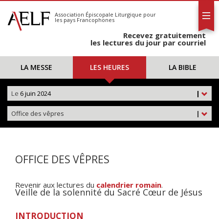
L'AELF
S'abonner
Association Épiscopale Liturgique
pour
les pays Francophones
Calendrier
Recevez gratuitement
Contact
les lectures du jour par courriel
LA MESSE
LES HEURES
LA BIBLE
Le
6 juin 2024
|
Office des vêpres
|
OFFICE DES VÊPRES
Revenir aux lectures du
calendrier romain
.
Veille de la solennité du Sacré Cœur de Jésus
INTRODUCTION