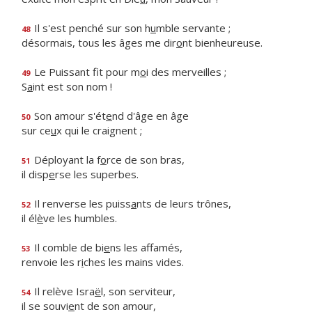
Il s'est penché sur son h
u
mble servante ;
48
désormais, tous les âges me dir
o
nt bienheureuse.
Le Puissant fit pour m
o
i des merveilles ;
49
S
a
int est son nom !
Son amour s'ét
e
nd d'âge en âge
50
sur ce
u
x qui le craignent ;
Déployant la f
o
rce de son bras,
51
il disp
e
rse les superbes.
Il renverse les puiss
a
nts de leurs trônes,
52
il él
è
ve les humbles.
Il comble de bi
e
ns les affamés,
53
renvoie les r
i
ches les mains vides.
Il relève Isra
ë
l, son serviteur,
54
il se souvi
e
nt de son amour,