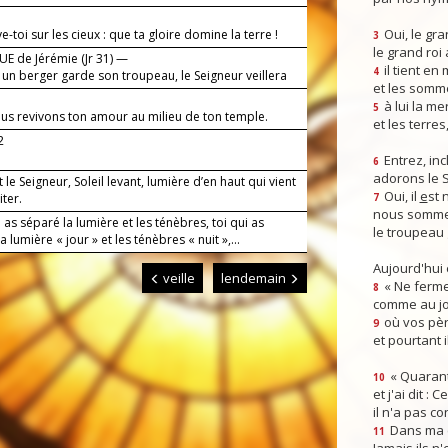
Oui, le gra
ve-toi sur les cieux : que ta gloire domine la terre !
3
le grand roi
E de Jérémie (Jr 31) —
il tient en
4
n berger garde son troupeau, le Seigneur veillera
et les somm
s.
à lui la mer
5
ous revivons ton amour au milieu de ton temple.
et les terres
2
Entrez, inc
6
adorons le 
t le Seigneur, Soleil levant, lumière d’en haut qui vient
Oui, il
e
st 
iter.
7
nous somme
 as séparé la lumière et les ténèbres, toi qui as
le troupeau 
a lumière « jour » et les ténèbres « nuit »,...
Aujourd'hui
veille
lendemain
« Ne ferme
8
comme au jou
où vos pèr
9
et pourtant i
« Quarant
10
et j'ai dit :
il n'a pas co
Dans ma co
11