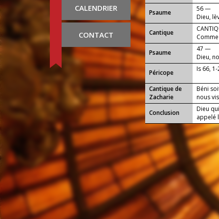
CALENDRIER
56 —
Psaume
Dieu, lè
CANTIQU
Cantique
CONTACT
Comme u
sur nou
47 —
Psaume
Dieu, n
Is 66, 1-
Péricope
Cantique de
Béni soi
Zacharie
nous vis
Dieu qui
Conclusion
appelé l