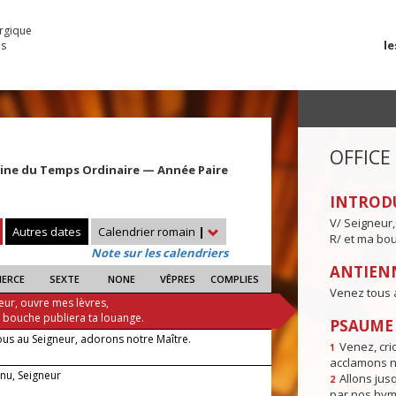
urgique
le
es
OFFICE
ine du Temps Ordinaire — Année Paire
INTROD
V/ Seigneur,
Autres dates
Calendrier romain
|
R/ et ma bou
Note sur les calendriers
ANTIENN
IERCE
SEXTE
NONE
VÊPRES
COMPLIES
Venez tous 
eur, ouvre mes lèvres,
a bouche publiera ta louange.
PSAUME I
ous au Seigneur, adorons notre Maître.
Venez, crio
1
acclamons n
enu, Seigneur
Allons jusq
2
par nos hym