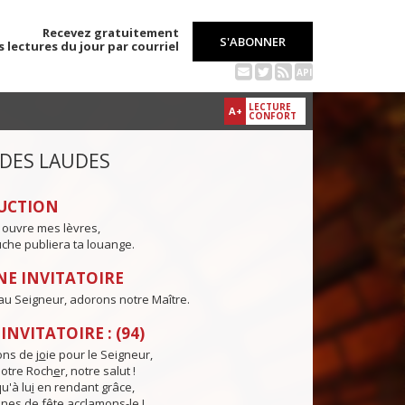
Recevez gratuitement
S'ABONNER
s lectures du jour par courriel
API
LECTURE
A+
CONFORT
 DES LAUDES
UCTION
 ouvre mes lèvres,
che publiera ta louange.
E INVITATOIRE
au Seigneur, adorons notre Maître.
NVITATOIRE : (94)
ns de j
o
ie pour le Seigneur,
otre Roch
e
r, notre salut !
u'à lu
i
en rendant grâce,
nes de f
ê
te acclamons-le !