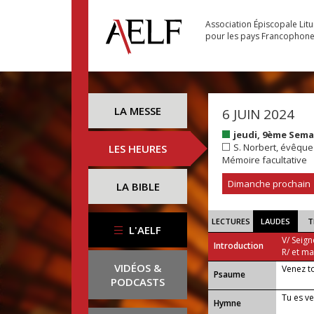
Association Épiscopale Lit
pour les pays Francophon
LA MESSE
6 JUIN 2024
jeudi, 9ème Sema
S. Norbert, évêque
LES HEURES
Mémoire facultative
Dimanche prochain
LA BIBLE
LECTURES
LAUDES
T
L'AELF
V/ Seign
Introduction
R/ et m
VIDÉOS &
Venez t
Psaume
PODCASTS
Tu es v
Hymne