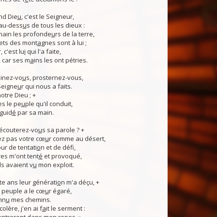
nd Die
u
, c'est le Seigneur,
 au-dess
u
s de tous les dieux :
 main les profonde
u
rs de la terre,
ets des mont
a
gnes sont à lui ;
, c'est lu
i
qui l'a faite,
, car ses m
a
ins les ont pétries.
linez-vo
u
s, prosternez-vous,
Seigne
u
r qui nous a faits.
notre Dieu ; +
s le pe
u
ple qu'il conduit,
guid
é
par sa main.
 écouterez-vo
u
s sa parole ? +
z pas votre cœ
u
r comme au désert,
r de tentati
o
n et de défi,
es m'ont tent
é
et provoqué,
ls avaient v
u
mon exploit.
e ans leur générati
o
n m'a déçu, +
 Ce peuple a le cœ
u
r égaré,
nn
u
mes chemins.
lère, j'en ai f
a
it le serment :