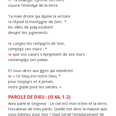
11
couvre l'étend
u
e de la terre.
Ta main droite qui d
o
nne la victoire
réjouit la mont
a
gne de Sion ; *
12
les villes de Jud
a
exultent
dev
a
nt tes jugements.
Longez les remp
a
rts de Sion,
13
compt
e
z ses tours ; *
que vos cœurs s'épr
e
nnent de ses murs :
14
contempl
e
z ses palais.
Et vous direz aux
â
ges qui viendront :
« Ce Die
u
est notre Dieu, *
15
pour toujo
u
rs et à jamais,
notre gu
i
de pour les siècles. »
PAROLE DE DIEU : (IS 66, 1-2)
Ainsi parle le Seigneur : Le ciel est mon trône et la terre,
l’escabeau de mes pieds. Quelle est donc la maison que
vous bâtiriez pour moi ? Quel serait l’emplacement de