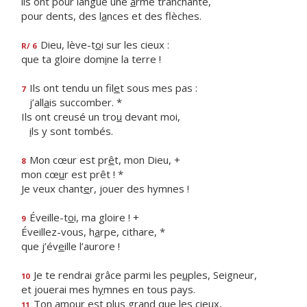
ils ont pour langue une
a
rme tranchante,
pour dents, des l
a
nces et des flèches.
Dieu, lève-t
o
i sur les cieux :
R/ 6
que ta gloire dom
i
ne la terre !
Ils ont tendu un fil
e
t sous mes pas :
7
j’all
a
is succomber. *
Ils ont creusé un tro
u
devant moi,
i
ls y sont tombés.
Mon cœur est pr
ê
t, mon Dieu, +
8
mon cœ
u
r est prêt ! *
Je veux chant
e
r, jouer des hymnes !
Éveille-t
o
i, ma gloire ! +
9
Éveillez-vous, h
a
rpe, cithare, *
que j’év
e
ille l’aurore !
Je te rendrai grâce parmi les pe
u
ples, Seigneur,
10
et jouerai mes h
y
mnes en tous pays.
Ton amour est plus gr
a
nd que les cieux,
11