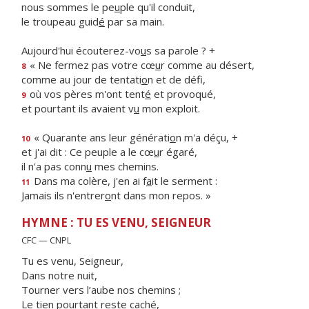
nous sommes le pe
u
ple qu'il conduit,
le troupeau guid
é
par sa main.
Aujourd'hui écouterez-vo
u
s sa parole ? +
« Ne fermez pas votre cœ
u
r comme au désert,
8
comme au jour de tentati
o
n et de défi,
où vos pères m'ont tent
é
et provoqué,
9
et pourtant ils avaient v
u
mon exploit.
« Quarante ans leur générati
o
n m'a déçu, +
10
et j'ai dit : Ce peuple a le cœ
u
r égaré,
il n'a pas conn
u
mes chemins.
Dans ma colère, j'en ai f
a
it le serment :
11
Jamais ils n'entrer
o
nt dans mon repos. »
HYMNE : TU ES VENU, SEIGNEUR
CFC — CNPL
Tu es venu, Seigneur,
Dans notre nuit,
Tourner vers l’aube nos chemins ;
Le tien pourtant reste caché,