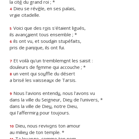
la cit
é
du grand roi ; *
Dieu se rév
è
le, en ses palais,
4
vr
a
ie citadelle.
Voici que des r
o
is s'étaient ligués,
5
ils avanç
a
ient tous ensemble ; *
ils ont vu, et soud
a
in stupéfaits,
6
pris de pan
i
que, ils ont fui.
Et voilà qu'un tremblem
e
nt les saisit :
7
douleurs de f
e
mme qui accouche ; *
un vent qui so
u
ffle du désert
8
a brisé les vaissea
u
x de Tarsis.
Nous l'avions entend
u
, nous l'avons vu
9
dans la ville du Seigneur, Die
u
de l'univers, *
dans la ville de Die
u
, notre Dieu,
qui l'affermir
a
pour toujours.
Dieu, nous reviv
o
ns ton amour
10
au milie
u
de ton temple. *
Ta louange, c
o
mme ton nom,