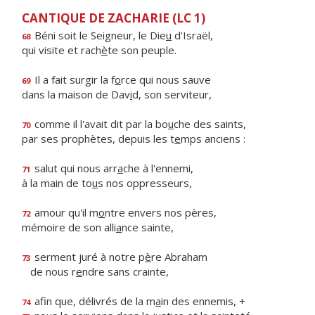
CANTIQUE DE ZACHARIE (LC 1)
Béni soit le Seigneur, le Die
u
d'Israël,
68
qui visite et rach
è
te son peuple.
Il a fait surgir la f
o
rce qui nous sauve
69
dans la maison de Dav
i
d, son serviteur,
comme il l'avait dit par la bo
u
che des saints,
70
par ses prophètes, depuis les t
e
mps anciens :
salut qui nous arr
a
che à l'ennemi,
71
à la main de to
u
s nos oppresseurs,
amour qu'il m
o
ntre envers nos pères,
72
mémoire de son alli
a
nce sainte,
serment juré à notre p
è
re Abraham
73
de nous r
e
ndre sans crainte,
afin que, délivrés de la m
a
in des ennemis, +
74