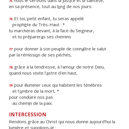
nous le servions dans la just
i
ce et la sainteté,
75
en sa présence, tout au l
o
ng de nos jours.
Et toi, petit enfant, tu seras appelé
76
proph
è
te du Très-Haut : *
tu marcheras devant, à la face du Seigneur,
et tu préparer
a
s ses chemins
pour donner à son peuple de conn
a
ître le salut
77
par la rémissi
o
n de ses péchés,
grâce à la tendresse, à l'amo
u
r de notre Dieu,
78
quand nous visite l'
a
stre d'en haut,
pour illuminer ceux qui habitent les ténèbres
79
et l'
o
mbre de la mort, *
pour conduire nos pas
au chem
i
n de la paix.
INTERCESSION
Rendons grâce au Christ qui nous donne aujourd’hui la
lumière et supplions-le :