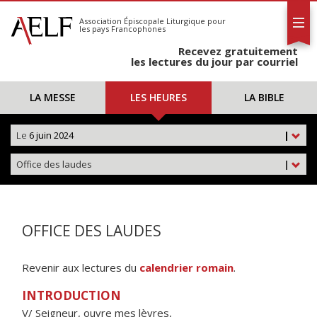
L'AELF
S'abonner
Association Épiscopale Liturgique
pour
les pays Francophones
Calendrier
Recevez gratuitement
Contact
les lectures du jour par courriel
LA MESSE
LES HEURES
LA BIBLE
Le
6 juin 2024
|
Office des laudes
|
OFFICE DES LAUDES
Revenir aux lectures du
calendrier romain
.
INTRODUCTION
V/ Seigneur, ouvre mes lèvres,