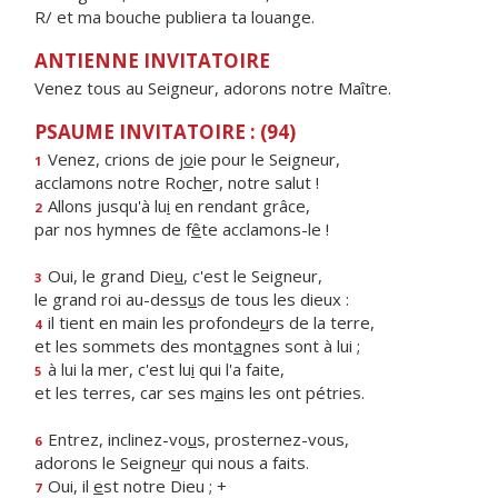
R/ et ma bouche publiera ta louange.
ANTIENNE INVITATOIRE
Venez tous au Seigneur, adorons notre Maître.
PSAUME INVITATOIRE : (94)
Venez, crions de j
o
ie pour le Seigneur,
1
acclamons notre Roch
e
r, notre salut !
Allons jusqu'à lu
i
en rendant grâce,
2
par nos hymnes de f
ê
te acclamons-le !
Oui, le grand Die
u
, c'est le Seigneur,
3
le grand roi au-dess
u
s de tous les dieux :
il tient en main les profonde
u
rs de la terre,
4
et les sommets des mont
a
gnes sont à lui ;
à lui la mer, c'est lu
i
qui l'a faite,
5
et les terres, car ses m
a
ins les ont pétries.
Entrez, inclinez-vo
u
s, prosternez-vous,
6
adorons le Seigne
u
r qui nous a faits.
Oui, il
e
st notre Dieu ; +
7