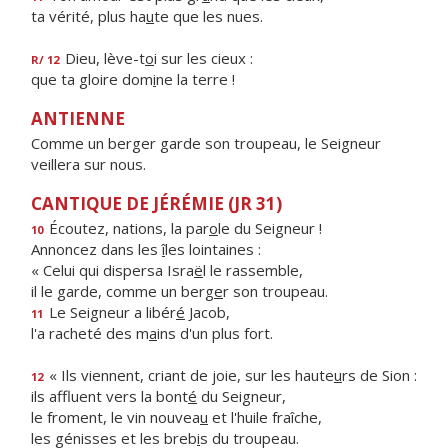
ta vérité, plus ha
u
te que les nues.
Dieu, lève-t
o
i sur les cieux :
R/ 12
que ta gloire dom
i
ne la terre !
ANTIENNE
Comme un berger garde son troupeau, le Seigneur
veillera sur nous.
CANTIQUE DE JÉRÉMIE (JR 31)
Écoutez, nations, la par
o
le du Seigneur !
10
Annoncez dans les
î
les lointaines :
« Celui qui dispersa Isra
ë
l le rassemble,
il le garde, comme un berg
e
r son troupeau.
Le Seigneur a libér
é
Jacob,
11
l'a racheté des m
a
ins d'un plus fort.
« Ils viennent, criant de joie, sur les haute
u
rs de Sion :
12
ils affluent vers la bont
é
du Seigneur,
le froment, le vin nouvea
u
et l'huile fraîche,
les génisses et les breb
i
s du troupeau.