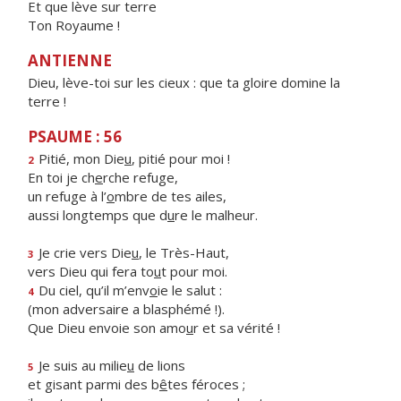
Et que lève sur terre
Ton Royaume !
ANTIENNE
Dieu, lève-toi sur les cieux : que ta gloire domine la
terre !
PSAUME : 56
Pitié, mon Die
u
, pitié pour moi !
2
En toi je ch
e
rche refuge,
un refuge à l’
o
mbre de tes ailes,
aussi longtemps que d
u
re le malheur.
Je crie vers Die
u
, le Très-Haut,
3
vers Dieu qui fera to
u
t pour moi.
Du ciel, qu’il m’env
o
ie le salut :
4
(mon adversaire a blasphémé !).
Que Dieu envoie son amo
u
r et sa vérité !
Je suis au milie
u
de lions
5
et gisant parmi des b
ê
tes féroces ;