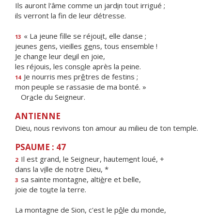
Ils auront l'âme comme un jard
i
n tout irrigué ;
ils verront la f
n de leur détresse.
« La jeune fille se réjou
i
t, elle danse ;
13
jeunes gens, vieilles g
e
ns, tous ensemble !
Je change leur de
u
il en joie,
les réjouis, les cons
o
le après la peine.
Je nourris mes pr
ê
tres de festins ;
14
mon peuple se rassasie de ma bonté. »
Or
a
cle du Seigneur.
ANTIENNE
Dieu, nous revivons ton amour au milieu de ton temple.
PSAUME : 47
Il est grand, le Seigneur, hautem
e
nt loué, +
2
dans la v
i
lle de notre Dieu, *
sa sainte montagne, alti
è
re et belle,
3
joie de to
u
te la terre.
La montagne de Sion, c'est le p
ô
le du monde,