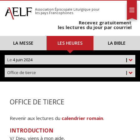
L'AELF
S'abonner
Association Épiscopale Liturgique
pour
les pays Francophones
Calendrier
Recevez gratuitement
Contact
les lectures du jour par courriel
LA MESSE
LES HEURES
LA BIBLE
Le
4 juin 2024
|
Office de tierce
|
OFFICE DE TIERCE
Revenir aux lectures du
calendrier romain
.
INTRODUCTION
V/ Dieu, viens à mon aide,