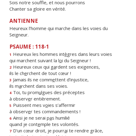
Sois notre souffle, et nous pourrons
Chanter sa gloire en vérité.
ANTIENNE
Heureux l’homme qui marche dans les voies du
Seigneur.
PSAUME : 118-1
Heureux les hommes int
è
gres dans leurs voies
1
qui marchent suivant la l
o
i du Seigneur !
Heureux ceux qui g
a
rdent ses exigences,
2
ils le ch
e
rchent de tout cœur !
Jamais ils ne comm
e
ttent d’injustice,
3
ils m
a
rchent dans ses voies.
Toi, tu prom
u
lgues des préceptes
4
à observ
e
r entièrement.
Puissent mes v
o
ies s’affermir
5
à observ
e
r tes commandements !
Ainsi je ne serai p
a
s humilié
6
quand je cont
e
mple tes volontés.
D’un cœur droit, je pourr
a
i te rendre grâce,
7