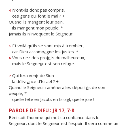
N'ont-ils d
o
nc pas compris,
4
ces g
e
ns qui font le mal ? +
Quand ils mangent leur pain,
ils m
a
ngent mon peuple. *
Jamais ils n'inv
o
quent le Seigneur.
Et voilà qu'ils se sont m
i
s à trembler,
5
car Dieu accomp
a
gne les justes. *
Vous riez des proj
e
ts du malheureux,
6
mais le Seigne
u
r est son refuge.
Qui fera ven
i
r de Sion
7
la délivr
a
nce d'Israël ? +
Quand le Seigneur ramènera les déport
é
s de son
peuple, *
quelle fête en Jacob, en Isra
ë
l, quelle joie !
PAROLE DE DIEU : JR 17, 7-8
Béni soit l’homme qui met sa confiance dans le
Seigneur, dont le Seigneur est l’espoir. Il sera comme un