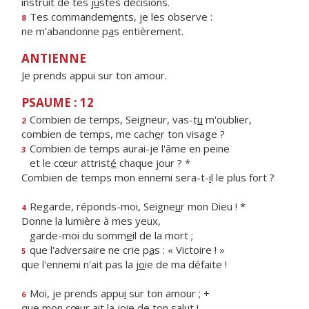
instruit de tes j
u
stes décisions.
Tes commandem
e
nts, je les observe :
8
ne m’abandonne p
a
s entièrement.
ANTIENNE
Je prends appui sur ton amour.
PSAUME : 12
Combien de temps, Seigneur, vas-t
u
m'oublier,
2
combien de temps, me cach
e
r ton visage ?
Combien de temps aurai-je l'âme en peine
3
et le cœur attrist
é
chaque jour ? *
Combien de temps mon ennemi sera-t-
i
l le plus fort ?
Regarde, réponds-moi, Seigne
u
r mon Dieu ! *
4
Donne la lumière à mes yeux,
garde-moi du somm
e
il de la mort ;
que l'adversaire ne crie p
a
s : « Victoire ! »
5
que l'ennemi n'ait pas la j
o
ie de ma défaite !
Moi, je prends appu
i
sur ton amour ; +
6
que mon cœur ait la j
o
ie de ton salut !