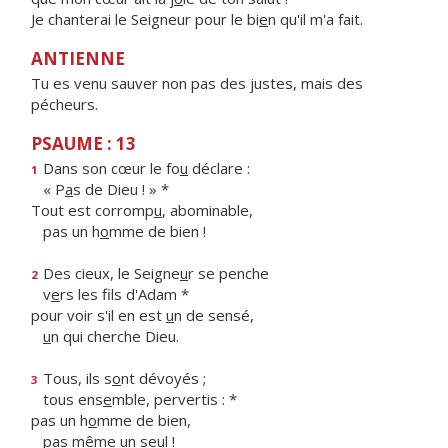
Je chanterai le Seigneur pour le bi
e
n qu'il m'a fait.
ANTIENNE
Tu es venu sauver non pas des justes, mais des
pécheurs.
PSAUME : 13
Dans son cœur le fo
u
déclare :
1
« P
a
s de Dieu ! » *
Tout est corromp
u
, abominable,
pas un h
o
mme de bien !
Des cieux, le Seigne
u
r se penche
2
v
e
rs les fils d'Adam *
pour voir s'il en est
u
n de sensé,
u
n qui cherche Dieu.
Tous, ils s
o
nt dévoyés ;
3
tous ens
e
mble, pervertis : *
pas un h
o
mme de bien,
pas m
ê
me un seul !