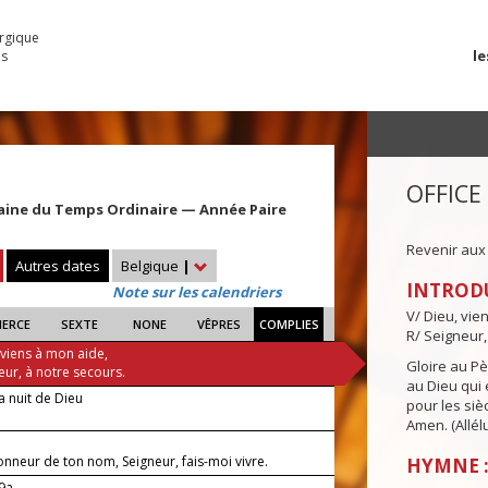
urgique
le
es
OFFICE
aine du Temps Ordinaire — Année Paire
Revenir aux
Autres dates
Belgique
|
INTROD
Note sur les calendriers
V/ Dieu, vie
IERCE
SEXTE
NONE
VÊPRES
COMPLIES
R/ Seigneur,
 viens à mon aide,
Gloire au Pèr
eur, à notre secours.
au Dieu qui e
a nuit de Dieu
pour les siè
Amen. (Allélu
onneur de ton nom, Seigneur, fais-moi vivre.
HYMNE :
-9a