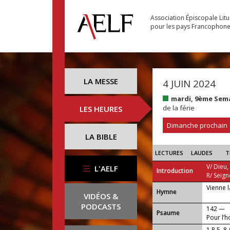
Association Épiscopale Lit
pour les pays Francophon
LA MESSE
4 JUIN 2024
mardi, 9ème Sem
de la férie
LES HEURES
Dimanche prochain
LA BIBLE
LECTURES
LAUDES
T
V/ Dieu,
L'AELF
Introduction
R/ Seign
Vienne l
...
Hymne
VIDÉOS &
PODCASTS
142 —
Psaume
Pour l’h
1 P 5, 8