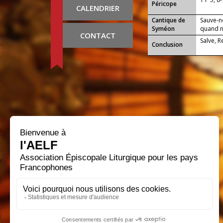
Péricope
CALENDRIER
Cantique de
Sauve-n
Syméon
quand no
CONTACT
Salve, 
Conclusion