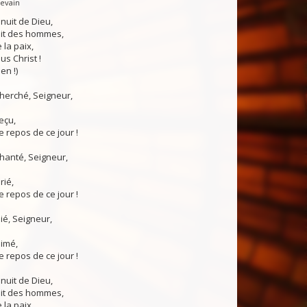
Levain
 nuit de Dieu,
uit des hommes,
 la paix,
us Christ !
en !)
 cherché, Seigneur,
reçu,
 repos de ce jour !
chanté, Seigneur,
rié,
 repos de ce jour !
nié, Seigneur,
aimé,
 repos de ce jour !
 nuit de Dieu,
uit des hommes,
 la paix,