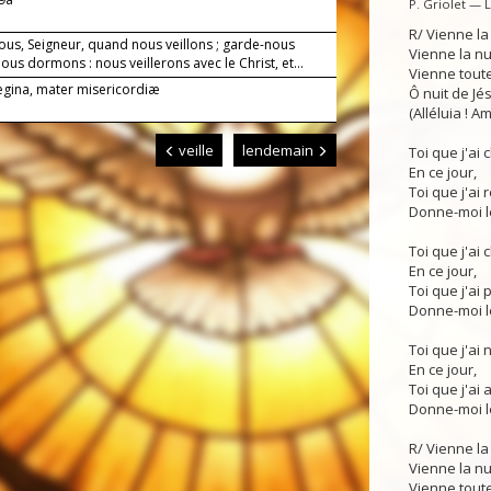
P. Griolet — 
R/ Vienne la
ous, Seigneur, quand nous veillons ; garde-nous
Vienne la n
us dormons : nous veillerons avec le Christ, et...
Vienne toute
Regina, mater misericordiæ
Ô nuit de Jés
(Alléluia ! Am
veille
lendemain
Toi que j'ai
En ce jour,
Toi que j'ai 
Donne-moi le
Toi que j'ai 
En ce jour,
Toi que j'ai p
Donne-moi le
Toi que j'ai 
En ce jour,
Toi que j'ai 
Donne-moi le
R/ Vienne la
Vienne la n
Vienne toute