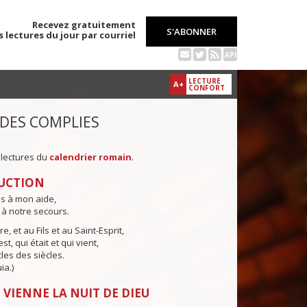
Recevez gratuitement
S'ABONNER
s lectures du jour par courriel
API
LECTURE
A+
CONFORT
 DES COMPLIES
 lectures du
calendrier romain
.
UCTION
ns à mon aide,
 à notre secours.
e, et au Fils et au Saint-Esprit,
st, qui était et qui vient,
cles des siècles.
ia.)
 VIENNE LA NUIT DE DIEU