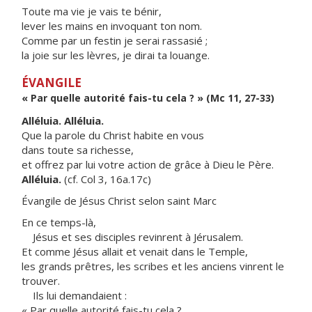
Toute ma vie je vais te bénir,
lever les mains en invoquant ton nom.
Comme par un festin je serai rassasié ;
la joie sur les lèvres, je dirai ta louange.
ÉVANGILE
« Par quelle autorité fais-tu cela ? » (Mc 11, 27-33)
Alléluia. Alléluia.
Que la parole du Christ habite en vous
dans toute sa richesse,
et offrez par lui votre action de grâce à Dieu le Père.
Alléluia.
(cf. Col 3, 16a.17c)
Évangile de Jésus Christ selon saint Marc
En ce temps-là,
Jésus et ses disciples revinrent à Jérusalem.
Et comme Jésus allait et venait dans le Temple,
les grands prêtres, les scribes et les anciens vinrent le
trouver.
Ils lui demandaient :
« Par quelle autorité fais-tu cela ?