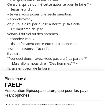
Ou alors qui t’a donné cette autorité pour le faire ? »
Jésus leur dit :
« Je vais vous poser une seule question.
Répondez-moi,
et je vous dirai par quelle autorité je fais cela.
Le baptême de Jean
venait-il du ciel ou des hommes ?
Répondez-moi. »
Ils se faisaient entre eux ce raisonnement :
« Si nous disons : “Du ciel”,
il va dire :
“Pourquoi donc n’avez-vous pas cru à sa parole ?”
Mais allons-nous dire : “Des hommes” ? »
Ils avaient peur de la foule,
car tout le monde estimait que Jean était réellement un
prophète.
Ils répondent donc à Jésus :
« Nous ne savons pas ! »
Alors Jésus leur dit :
« Moi, je ne vous dis pas non plus
par quelle autorité je fais cela. »