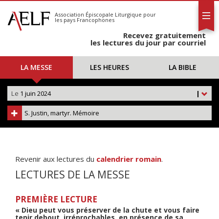
L'AELF
S'abonner
Association Épiscopale Liturgique
pour
les pays Francophones
Calendrier
Recevez gratuitement
Contact
les lectures du jour par courriel
LA MESSE
LES HEURES
LA BIBLE
Le
1 juin 2024
|
S. Justin, martyr. Mémoire
Revenir aux lectures du
calendrier romain
.
LECTURES DE LA MESSE
PREMIÈRE LECTURE
« Dieu peut vous préserver de la chute et vous faire
tenir debout, irréprochables, en présence de sa