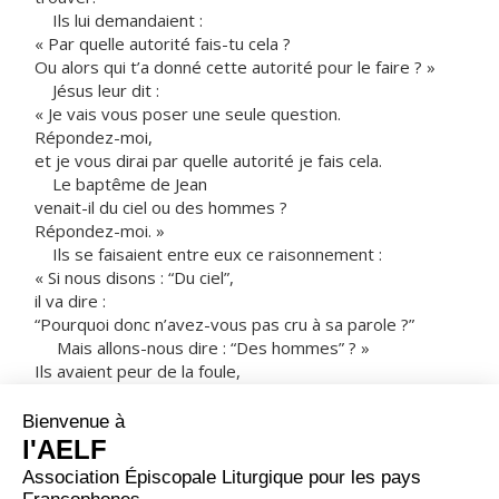
Ils lui demandaient :
« Par quelle autorité fais-tu cela ?
Ou alors qui t’a donné cette autorité pour le faire ? »
Jésus leur dit :
« Je vais vous poser une seule question.
Répondez-moi,
et je vous dirai par quelle autorité je fais cela.
Le baptême de Jean
venait-il du ciel ou des hommes ?
Répondez-moi. »
Ils se faisaient entre eux ce raisonnement :
« Si nous disons : “Du ciel”,
il va dire :
“Pourquoi donc n’avez-vous pas cru à sa parole ?”
Mais allons-nous dire : “Des hommes” ? »
Ils avaient peur de la foule,
car tout le monde estimait que Jean était réellement un
prophète.
Ils répondent donc à Jésus :
« Nous ne savons pas ! »
Alors Jésus leur dit :