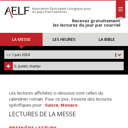
L'AELF
S'abonner
Association Épiscopale Liturgique
pour
les pays Francophones
Calendrier
Recevez gratuitement
Contact
les lectures du jour par courriel
LA MESSE
LES HEURES
LA BIBLE
Le
1 juin 2024
|
S. Justin, martyr
Les lectures affichées ci-dessous sont celles du
calendrier romain. Pour ce jour, il existe des lectures
spécifiques pour :
Suisse
,
Monaco
LECTURES DE LA MESSE