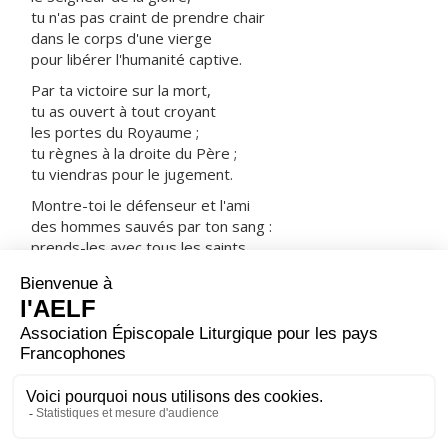
tu n'as pas craint de prendre chair
dans le corps d'une vierge
pour libérer l'humanité captive.
Par ta victoire sur la mort,
tu as ouvert à tout croyant
les portes du Royaume ;
tu règnes à la droite du Père ;
tu viendras pour le jugement.
Montre-toi le défenseur et l'ami
des hommes sauvés par ton sang :
prends-les avec tous les saints
dans ta joie et dans ta lumière.
ORAISON
Dieu tout-puissant, tu as inspiré à la Vierge Marie, qui
portait en elle ton propre Fils, de visiter sa cousine
Élisabeth ; accorde-nous d’être dociles au souffle de
l’Esprit afin de pouvoir nous aussi te magnifier
éternellement.