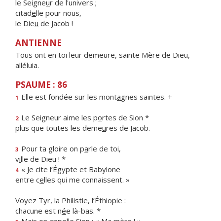
le Seigne
u
r de l'univers ;
citad
e
lle pour nous,
le Die
u
de Jacob !
ANTIENNE
Tous ont en toi leur demeure, sainte Mère de Dieu,
alléluia.
PSAUME : 86
Elle est fondée sur les mont
a
gnes saintes. +
1
Le Seigneur aime les p
o
rtes de Sion *
2
plus que toutes les deme
u
res de Jacob.
Pour ta gloire on p
a
rle de toi,
3
v
i
lle de Dieu ! *
« Je cite l’Égypte et Babylone
4
entre c
e
lles qui me connaissent. »
Voyez Tyr, la Philist
i
e, l’Éthiopie :
chacune est n
é
e là-bas. *