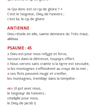
Qui donc est ce r
o
i de gloire ? +
10
C'est le Seigneur, Die
u
de l'univers ;
c'est lui, le r
o
i de gloire.
ANTIENNE
Dieu réside en elle, sainte demeure du Très-Haut,
alléluia.
PSAUME : 45
Dieu est pour nous ref
u
ge et force,
2
secours dans la détresse, toujo
u
rs offert.
Nous serons sans crainte si la t
e
rre est secouée,
3
si les montagnes s'effondrent au cre
u
x de la mer ;
ses flots peuvent mug
i
r et s'enfler,
4
les montagnes, trembl
e
r dans la tempête :
(Il
e
st avec nous,
(R/)
le Seigne
u
r de l'univers ;
citad
e
lle pour nous,
le Die
u
de Jacob !)