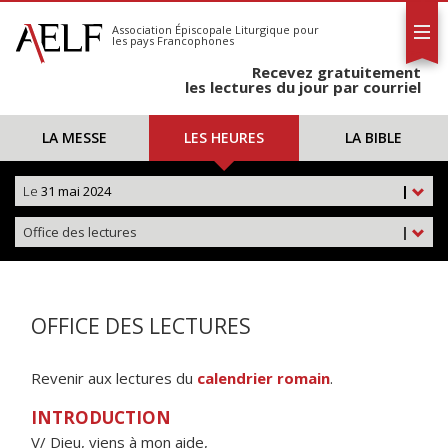
L'AELF
S'abonner
Association Épiscopale Liturgique
pour
les pays Francophones
Calendrier
Recevez gratuitement
Contact
les lectures du jour par courriel
LA MESSE
LES HEURES
LA BIBLE
Le
31 mai 2024
|
Office des lectures
|
OFFICE DES LECTURES
Revenir aux lectures du
calendrier romain
.
INTRODUCTION
V/ Dieu, viens à mon aide,