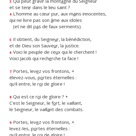
Qui peut gravir la mont
a
gne du Seigneur
3
et se ten
i
r dans le lieu saint ?
L'homme au cœur pur, aux m
a
ins innocentes,
4
qui ne livre pas son
â
me aux idoles
(et ne dit p
a
s de faux serments).
Il obtient, du Seigne
u
r, la bénédiction,
5
et de Dieu son Sauve
u
r, la justice.
Voici le peuple de ce
u
x qui le cherchent !
6
Voici Jacob qui rech
e
rche ta face !
Portes, lev
e
z vos frontons, +
7
élevez-vous, p
o
rtes éternelles :
qu'il entre, le r
o
i de gloire !
Qui est ce r
o
i de gloire ? +
8
C'est le Seigneur, le f
o
rt, le vaillant,
le Seigneur, le vaill
a
nt des combats.
Portes, lev
e
z vos frontons, +
9
levez-les, p
o
rtes éternelles :
qu'il entre, le r
o
i de gloire !