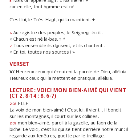
Mais on appelle Si
o
n : « Ma mère ! »
5
car en elle, tout h
o
mme est né.
C’est lui, le Très-Ha
u
t, qui la maintient. +
Au registre des peuples, le Seigne
u
r écrit :
6
« Chacun est n
é
là-bas. » *
Tous ensemble ils d
a
nsent, et ils chantent :
7
« En toi, to
u
tes nos sources ! »
VERSET
V/
Heureux ceux qui écoutent la parole de Dieu, alléluia.
Heureux ceux qui la mettent en pratique, alléluia.
LECTURE : VOICI MON BIEN-AIMÉ QUI VIENT
(CT 2, 8-14 ; 8, 6-7)
ELLE
2.08
La voix de mon bien-aimé ! C’est lui, il vient… Il bondit
sur les montagnes, il court sur les collines,
mon bien-aimé, pareil à la gazelle, au faon de la
2.09
biche. Le voici, c’est lui qui se tient derrière notre mur : il
regarde aux fenêtres, guette par le treillage.