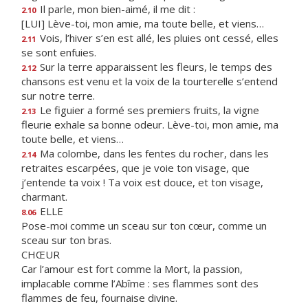
Il parle, mon bien-aimé, il me dit :
2.10
[LUI] Lève-toi, mon amie, ma toute belle, et viens…
Vois, l’hiver s’en est allé, les pluies ont cessé, elles
2.11
se sont enfuies.
Sur la terre apparaissent les fleurs, le temps des
2.12
chansons est venu et la voix de la tourterelle s’entend
sur notre terre.
Le figuier a formé ses premiers fruits, la vigne
2.13
fleurie exhale sa bonne odeur. Lève-toi, mon amie, ma
toute belle, et viens…
Ma colombe, dans les fentes du rocher, dans les
2.14
retraites escarpées, que je voie ton visage, que
j’entende ta voix ! Ta voix est douce, et ton visage,
charmant.
ELLE
8.06
Pose-moi comme un sceau sur ton cœur, comme un
sceau sur ton bras.
CHŒUR
Car l’amour est fort comme la Mort, la passion,
implacable comme l’Abîme : ses flammes sont des
flammes de feu, fournaise divine.