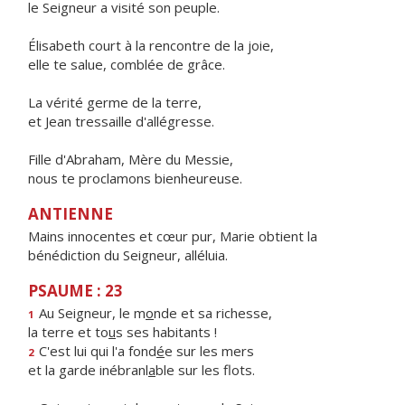
le Seigneur a visité son peuple.
Élisabeth court à la rencontre de la joie,
elle te salue, comblée de grâce.
La vérité germe de la terre,
et Jean tressaille d'allégresse.
Fille d'Abraham, Mère du Messie,
nous te proclamons bienheureuse.
ANTIENNE
Mains innocentes et cœur pur, Marie obtient la
bénédiction du Seigneur, alléluia.
PSAUME : 23
Au Seigneur, le m
o
nde et sa richesse,
1
la terre et to
u
s ses habitants !
C'est lui qui l'a fond
é
e sur les mers
2
et la garde inébranl
a
ble sur les flots.