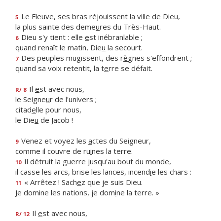
Le Fleuve, ses bras réjouissent la v
i
lle de Dieu,
5
la plus sainte des deme
u
res du Très-Haut.
Dieu s'y tient : elle
e
st inébranlable ;
6
quand renaît le matin, Die
u
la secourt.
Des peuples mugissent, des r
è
gnes s'effondrent ;
7
quand sa voix retentit, la t
e
rre se défait.
Il
e
st avec nous,
R/ 8
le Seigne
u
r de l'univers ;
citad
e
lle pour nous,
le Die
u
de Jacob !
Venez et voyez les
a
ctes du Seigneur,
9
comme il couvre de ru
i
nes la terre.
Il détruit la guerre jusqu'au bo
u
t du monde,
10
il casse les arcs, brise les lances, incend
i
e les chars :
« Arrêtez ! Sach
e
z que je suis Dieu.
11
Je domine les nations, je dom
i
ne la terre. »
Il
e
st avec nous,
R/ 12