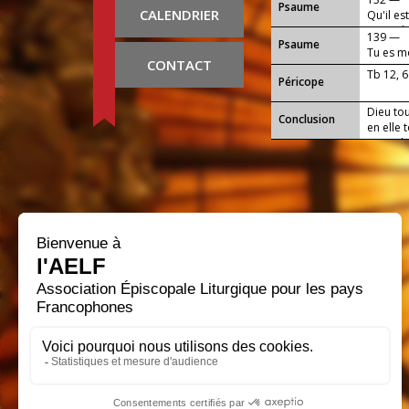
Psaume
CALENDRIER
Qu'il es
ensemble
139 —
Psaume
Tu es m
CONTACT
Tb 12, 6
Péricope
Dieu tou
Conclusion
en elle 
accorde-
pouvoir