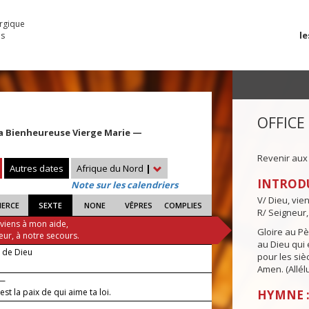
urgique
le
es
OFFICE
 la Bienheureuse Vierge Marie —
Revenir aux
Autres dates
Afrique du Nord
|
INTROD
Note sur les calendriers
V/ Dieu, vie
IERCE
SEXTE
NONE
VÊPRES
COMPLIES
R/ Seigneur,
 viens à mon aide,
Gloire au Pèr
eur, à notre secours.
au Dieu qui e
e de Dieu
pour les siè
Amen. (Allélu
 —
st la paix de qui aime ta loi.
HYMNE :