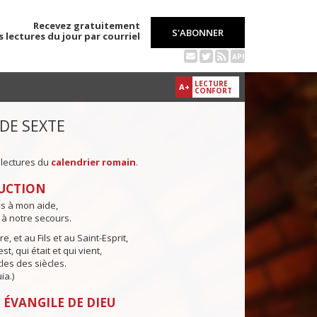
Recevez gratuitement
S'ABONNER
s lectures du jour par courriel
API
LECTURE
A+
CONFORT
 DE SEXTE
 lectures du
calendrier romain
.
UCTION
ns à mon aide,
 à notre secours.
e, et au Fils et au Saint-Esprit,
st, qui était et qui vient,
cles des siècles.
ia.)
 ÉVANGILE DE DIEU