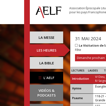
Association Épiscopale Lit
pour les pays Francophon
LA MESSE
31 MAI 2024
La Visitation de
Fête
LES HEURES
Dimanche prochain
LA BIBLE
LECTURES
LAUDES
T
V/ Dieu,
L'AELF
Introduction
R/ Seign
Évangil
...
Hymne
VIDÉOS &
PODCASTS
118-21
Psaume
Grande e
132 —