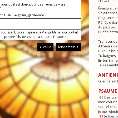
CFC — CFC
t bon, qu'il est doux pour des frères de vivre
Évangile de 
 et d'être unis !
Soleil étince
on Dieu : Seigneur, garde-moi !
De justice e
Pénètre dans
Au plus pro
Purifie et t
t-puissant, tu as inspiré à la Vierge Marie, qui portait
ton propre Fils, de visiter sa cousine Élisabeth ;
nous d’être dociles au souffle de l’Esprit afin de
Transcendan
 nous aussi te magnifier éternellement.
À l'heure de 
veille
lendemain
Du plus haut
Tu baignes l
En ton imme
Tu rassembl
ANTIEN
Grande est l
PSAUME :
Des gra
161
mon cœur ne
Tel celui 
162
je me réjou
i
Je hais, j
163