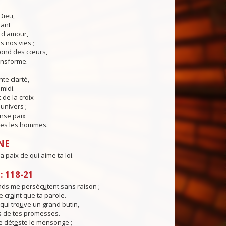
Dieu,
lant
t d'amour,
 nos vies ;
fond des cœurs,
ransforme.
te clarté,
midi.
 de la croix
'univers ;
nse paix
es les hommes.
NE
a paix de qui aime ta loi.
 118-21
nds me perséc
u
tent sans raison ;
 cr
a
int que ta parole.
qui tro
u
ve un grand butin,
s de tes promesses.
e dét
e
ste le mensonge ;