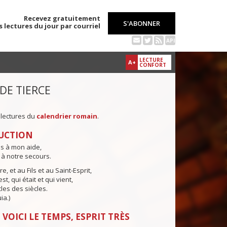
Recevez gratuitement
S'ABONNER
s lectures du jour par courriel
API
LECTURE
A+
CONFORT
 DE TIERCE
 lectures du
calendrier romain
.
UCTION
ns à mon aide,
 à notre secours.
e, et au Fils et au Saint-Esprit,
st, qui était et qui vient,
cles des siècles.
ia.)
 VOICI LE TEMPS, ESPRIT TRÈS