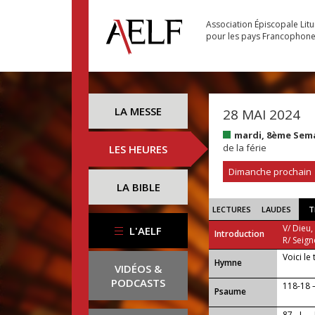
Association Épiscopale Lit
pour les pays Francophon
LA MESSE
28 MAI 2024
mardi, 8ème Sem
de la férie
LES HEURES
Dimanche prochain
LA BIBLE
LECTURES
LAUDES
T
V/ Dieu,
L'AELF
Introduction
R/ Seign
Voici le
...
Hymne
VIDÉOS &
PODCASTS
118-18 — 
Psaume
87 - I —