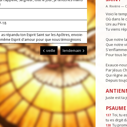
!
A. Rivière — 
Voici le temp
Où dans le c
17-18
Uni au Père e
Tu viens rép
 as répandu ton Esprit Saint sur les Apôtres, envoie-
Que notre l
 même Esprit d'amour pour que nous témoignions
evant les hommes. Par Jésus, le Christ, notre
Que notre vi
r. Amen.
S'enflammen
veille
lendemain
Pour tous l
Exauce-nous
Par Jésus Chr
Qui règne av
Depuis toujo
ANTIEN
Juste est ta j
PSAUME :
Toi, tu es
137
tu es dr
o
it 
Tu promu
138