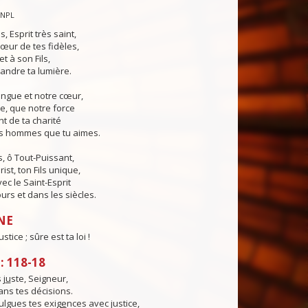
CNPL
s, Esprit très saint,
œur de tes fidèles,
t à son Fils,
andre ta lumière.
angue et notre cœur,
e, que notre force
t de ta charité
es hommes que tu aimes.
, ô Tout-Puissant,
ist, ton Fils unique,
ec le Saint-Esprit
urs et dans les siècles.
NE
ustice ; sûre est ta loi !
 118-18
 j
u
ste, Seigneur,
dans tes décisions.
lgues tes exig
e
nces avec justice,