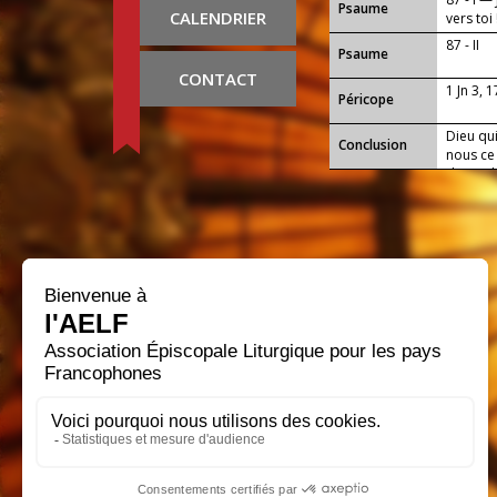
Psaume
CALENDRIER
vers toi 
87 - II
Psaume
CONTACT
1 Jn 3, 
Péricope
Dieu qui
Conclusion
nous ce
de toi d
Seigneu