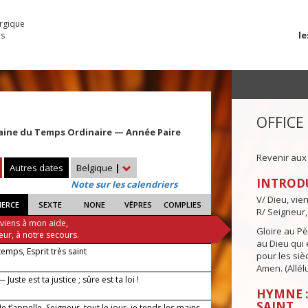
urgique
le
es
OFFICE
aine du Temps Ordinaire — Année Paire
Revenir aux
Autres dates
Belgique
|
INTROD
Note sur les calendriers
V/ Dieu, vie
IERCE
SEXTE
NONE
VÊPRES
COMPLIES
R/ Seigneur,
 viens à mon aide,
Gloire au Pèr
eur, à notre secours.
au Dieu qui e
 temps, Esprit très saint
pour les siè
Amen. (Allélu
Juste est ta justice ; sûre est ta loi !
HYMNE :
SAINT
 Je t’appelle, Seigneur, tout le jour, je tends les mains