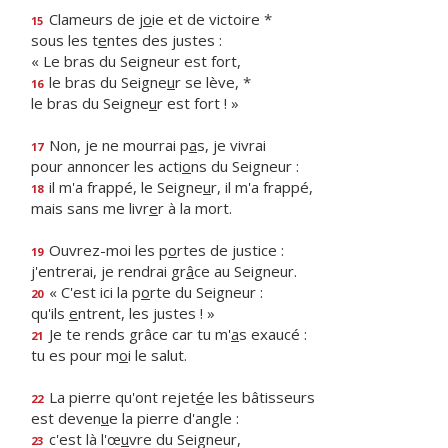
Clameurs de j
o
ie et de victoire *
15
sous les t
e
ntes des justes :
« Le bras du Seigneur est fort,
le bras du Seigne
u
r se lève, *
16
le bras du Seigne
u
r est fort ! »
Non, je ne mourrai p
a
s, je vivrai
17
pour annoncer les acti
o
ns du Seigneur :
il m'a frappé, le Seigne
u
r, il m'a frappé,
18
mais sans me livr
e
r à la mort.
Ouvrez-moi les p
o
rtes de justice :
19
j'entrerai, je rendrai gr
â
ce au Seigneur.
« C'est ici la p
o
rte du Seigneur :
20
qu'ils
e
ntrent, les justes ! »
Je te rends grâce car tu m'
a
s exaucé :
21
tu es pour m
o
i le salut.
La pierre qu'ont rejet
é
e les bâtisseurs
22
est deven
u
e la pierre d'angle :
c'est là l'œ
u
vre du Seigneur,
23