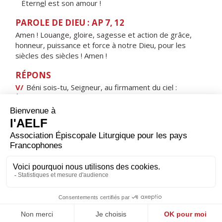
Étern
e
l est son amour !
PAROLE DE DIEU : AP 7, 12
Amen ! Louange, gloire, sagesse et action de grâce,
honneur, puissance et force à notre Dieu, pour les
siècles des siècles ! Amen !
RÉPONS
V/
Béni sois-tu, Seigneur, au firmament du ciel :
À toi, louange et gloire, éternellement.
ORAISON
Dieu notre Père, tu as envoyé dans le monde ta Parole
de vérité et ton Esprit de sainteté pour révéler aux
hommes ton admirable mystère ; donne-nous de
professer la vraie foi en reconnaissant la gloire de
l’éternelle Trinité, en adorant son Unité toute-
puissante.