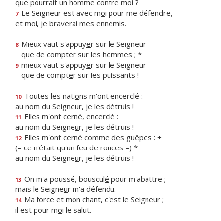
que pourrait un h
o
mme contre moi ?
Le Seigneur est avec m
o
i pour me défendre,
7
et moi, je braver
a
i mes ennemis.
Mieux vaut s'appuy
e
r sur le Seigneur
8
que de compt
e
r sur les hommes ; *
mieux vaut s'appuy
e
r sur le Seigneur
9
que de compt
e
r sur les puissants !
Toutes les nati
o
ns m'ont encerclé :
10
au nom du Seigne
u
r, je les détruis !
Elles m'ont cern
é
, encerclé :
11
au nom du Seigne
u
r, je les détruis !
Elles m'ont cern
é
comme des guêpes : +
12
(– ce n'ét
a
it qu'un feu de ronces –) *
au nom du Seigne
u
r, je les détruis !
On m'a poussé, bouscul
é
pour m'abattre ;
13
mais le Seigne
u
r m'a défendu.
Ma force et mon ch
a
nt, c'est le Seigneur ;
14
il est pour m
o
i le salut.