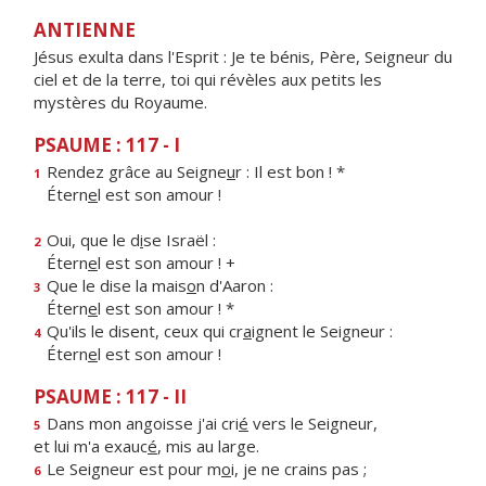
ANTIENNE
Jésus exulta dans l'Esprit : Je te bénis, Père, Seigneur du
ciel et de la terre, toi qui révèles aux petits les
mystères du Royaume.
PSAUME : 117 - I
Rendez grâce au Seigne
u
r : Il est bon ! *
1
Étern
e
l est son amour !
Oui, que le d
i
se Israël :
2
Étern
e
l est son amour ! +
Que le dise la mais
o
n d'Aaron :
3
Étern
e
l est son amour ! *
Qu'ils le disent, ceux qui cr
a
ignent le Seigneur :
4
Étern
e
l est son amour !
PSAUME : 117 - II
Dans mon angoisse j'ai cri
é
vers le Seigneur,
5
et lui m'a exauc
é
, mis au large.
Le Seigneur est pour m
o
i, je ne crains pas ;
6