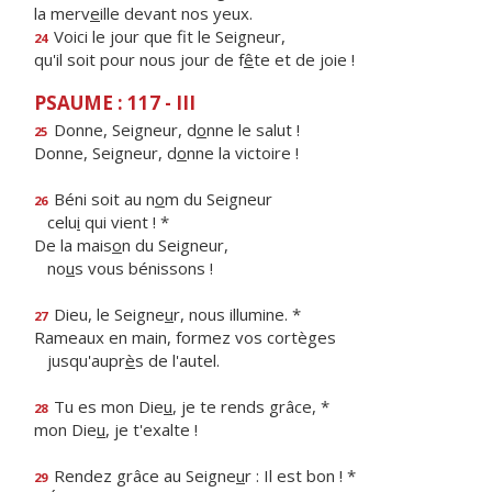
la merv
e
ille devant nos yeux.
Voici le jour que f
t le Seigneur,
24
qu'il soit pour nous jour de f
ê
te et de joie !
PSAUME : 117 - III
Donne, Seigneur, d
o
nne le salut !
25
Donne, Seigneur, d
o
nne la victoire !
Béni soit au n
o
m du Seigneur
26
celu
i
qui vient ! *
De la mais
o
n du Seigneur,
no
u
s vous bénissons !
Dieu, le Seigne
u
r, nous illumine. *
27
Rameaux en main, formez vos cortèges
jusqu'aupr
è
s de l'autel.
Tu es mon Die
u
, je te rends grâce, *
28
mon Die
u
, je t'exalte !
Rendez grâce au Seigne
u
r : Il est bon ! *
29