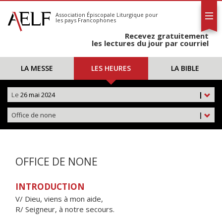
L'AELF
S'abonner
Association Épiscopale Liturgique
pour
les pays Francophones
Calendrier
Recevez gratuitement
Contact
les lectures du jour par courriel
LA MESSE
LES HEURES
LA BIBLE
Le
26 mai 2024
|
Office de none
|
OFFICE DE NONE
INTRODUCTION
V/ Dieu, viens à mon aide,
R/ Seigneur, à notre secours.