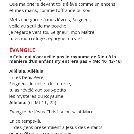
Que ma prière devant toi s’élève comme un encens,
et mes mains, comme l’offrande du soir.
Mets une garde à mes lèvres, Seigneur,
veille au seuil de ma bouche.
Je regarde vers toi, Seigneur, mon Maître ;
tu es mon refuge : épargne ma vie !
ÉVANGILE
« Celui qui n’accueille pas le royaume de Dieu à la
manière d’un enfant n’y entrera pas » (Mc 10, 13-16)
Alléluia. Alléluia.
Tu es béni, Père,
Seigneur du ciel et de la terre,
tu as révélé aux tout-petits
les mystères du Royaume !
Alléluia.
(cf. Mt 11, 25)
Évangile de Jésus Christ selon saint Marc
En ce temps-là,
des gens présentaient à Jésus des enfants
pour qu’il pose la main sur eux ;