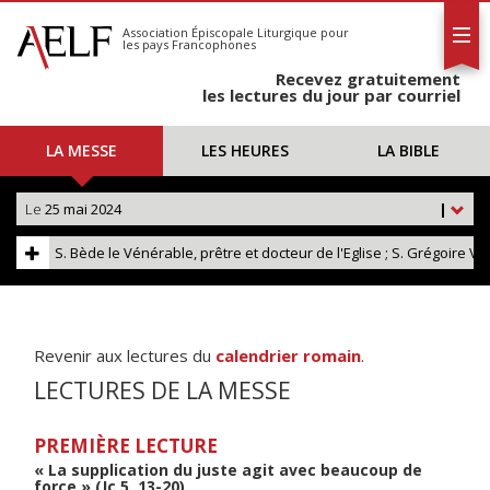
L'AELF
S'abonner
Association Épiscopale Liturgique
pour
les pays Francophones
Calendrier
Recevez gratuitement
Contact
les lectures du jour par courriel
LA MESSE
LES HEURES
LA BIBLE
Le
25 mai 2024
|
S. Bède le Vénérable, prêtre et docteur de l'Eglise ; S. Grégoire VI
Revenir aux lectures du
calendrier romain
.
LECTURES DE LA MESSE
PREMIÈRE LECTURE
« La supplication du juste agit avec beaucoup de
force » (Jc 5, 13-20)