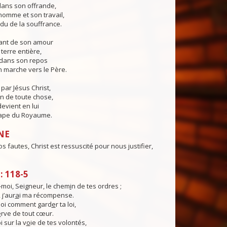
 dans son offrande,
'homme et son travail,
du de la souffrance.
sant de son amour
a terre entière,
er dans son repos
 marche vers le Père.
ar Jésus Christ,
in de toute chose,
devient en lui
ape du Royaume.
NE
s fautes, Christ est ressuscité pour nous justifier,
 118-5
moi, Seigneur, le chem
i
n de tes ordres ;
 j’aur
a
i ma récompense.
oi comment gard
e
r ta loi,
e
rve de tout cœur.
 sur la v
o
ie de tes volontés,