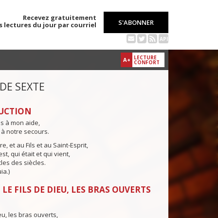
Recevez gratuitement
S'ABONNER
s lectures du jour par courriel
API
LECTURE
A+
CONFORT
 DE SEXTE
UCTION
ns à mon aide,
 à notre secours.
e, et au Fils et au Saint-Esprit,
st, qui était et qui vient,
cles des siècles.
ia.)
LE FILS DE DIEU, LES BRAS OUVERTS
eu, les bras ouverts,