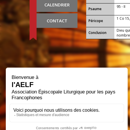
CALENDRIER
95 - II
Psaume
1 Co 15
CONTACT
Péricope
Dieu qu
Conclusion
nombre d
à ton pe
soient r
à la tab