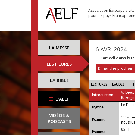
Association Épiscopale Lit
pour les pays Francophon
LA MESSE
6 AVR. 2024
Samedi dans l'O
LES HEURES
Dimanche prochain
LA BIBLE
LECTURES
LAUDES
T
V/ Dieu,
Introduction
R/ Seign
L'AELF
Le Fils 
...
Hymne
VIDÉOS &
118-5 — 
Psaume
PODCASTS
nous just
95 - I
Psaume