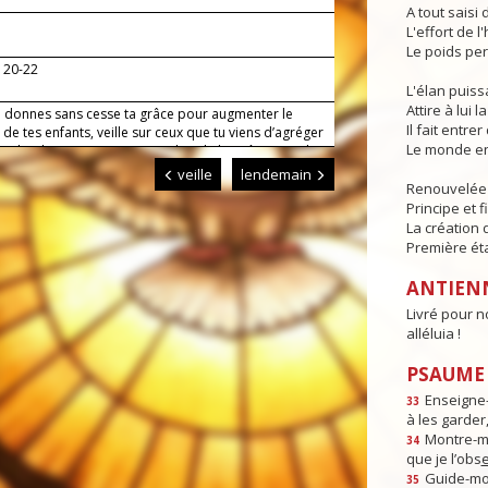
A tout saisi
L'effort de l
Le poids per
, 20-22
L'élan puis
Attire à lui l
i donnes sans cesse ta grâce pour augmenter le
Il fait entr
e tes enfants, veille sur ceux que tu viens d’agréger
Le monde en
uple ; ils ont pris naissance dans le baptême : qu’ils
evêtus de l’immortalité du Christ, pour se présenter
veille
lendemain
le de ses noces. Lui qui règne.
Renouvelée p
Principe et f
La création 
Première ét
ANTIEN
Livré pour no
alléluia !
PSAUME :
Enseigne-
33
à les garder,
Montre-m
34
que je l’obs
Guide-moi
35