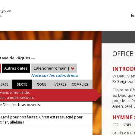
urgique
le
es
OFFICE
ctave de Pâques —
Autres dates
Calendrier romain
|
INTROD
Note sur les calendriers
V/ Dieu, vie
R/ Seigneur,
IERCE
SEXTE
NONE
VÊPRES
COMPLIES
Gloire au Pèr
 viens à mon aide,
au Dieu qui e
eur, à notre secours.
pour les siè
de Dieu, les bras ouverts
Amen. (Allélu
HYMNE : 
Livré pour nos fautes, Christ est ressuscité pour
ifier, alléluia !
CFC — CNPL
Le Fils de Di