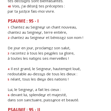
tes décisi
o
ns sont bienfaisantes.
Vois, j’ai désir
é
tes préceptes :
40
par ta just
i
ce fais-moi vivre.
PSAUME : 95 - I
Chantez au Seigne
u
r un chant nouveau,
1
chantez au Seigne
u
r, terre entière,
chantez au Seigneur et béniss
e
z son nom !
2
De jour en jour, proclam
e
z son salut,
racontez à tous les pe
u
ples sa gloire,
3
à toutes les nati
o
ns ses merveilles !
Il est grand, le Seigneur, hautem
e
nt loué,
4
redoutable au-dess
u
s de tous les dieux :
néant, tous les die
u
x des nations !
5
Lui, le Seigne
u
r, a fait les cieux :
devant lui, splende
u
r et majesté,
6
dans son sanctuaire, puiss
a
nce et beauté.
PSAUME : 95 - II