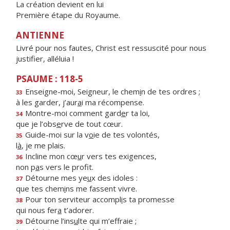
La création devient en lui
Première étape du Royaume.
ANTIENNE
Livré pour nos fautes, Christ est ressuscité pour nous
justifier, alléluia !
PSAUME : 118-5
Enseigne-moi, Seigneur, le chem
i
n de tes ordres ;
33
à les garder, j’aur
a
i ma récompense.
Montre-moi comment gard
e
r ta loi,
34
que je l’obs
e
rve de tout cœur.
Guide-moi sur la v
o
ie de tes volontés,
35
l
à
, je me plais.
Incline mon cœ
u
r vers tes exigences,
36
non p
a
s vers le profit.
Détourne mes ye
u
x des idoles :
37
que tes chem
i
ns me fassent vivre.
Pour ton serviteur accompl
i
s ta promesse
38
qui nous fer
a
t’adorer.
Détourne l’ins
u
lte qui m’effraie ;
39