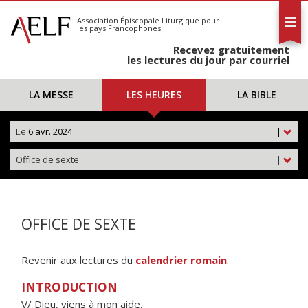
L'AELF
S'abonner
Association Épiscopale Liturgique
pour
les pays Francophones
Calendrier
Recevez gratuitement
Contact
les lectures du jour par courriel
LA MESSE
LES HEURES
LA BIBLE
Le
6 avr. 2024
|
Office de sexte
|
OFFICE DE SEXTE
Revenir aux lectures du
calendrier romain
.
INTRODUCTION
V/ Dieu, viens à mon aide,