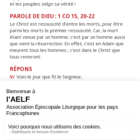
et les peuples sel
o
n sa vérité !
PAROLE DE DIEU : 1 CO 15, 20-22
Le Christ est ressuscité d’entre les morts, pour être
parmi les morts le premier ressuscité. Car, la mort
étant venue par un homme, c’est par un homme aussi
que vient la résurrection. En effet, c’est en Adam que
meurent tous les hommes ; c’est dans le Christ que
tous revivront.
RÉPONS
V/
Voici le jour que fit le Seigneur,
jour de fête et de joie, alléluia !
ORAISON
Dieu qui donnes sans cesse ta grâce pour augmenter le
nombre de tes enfants, veille sur ceux que tu viens
d’agréger à ton peuple ; ils ont pris naissance dans le
baptême : qu’ils soient revêtus de l’immortalité du
Christ, pour se présenter à la table de ses noces. Lui
qui règne.