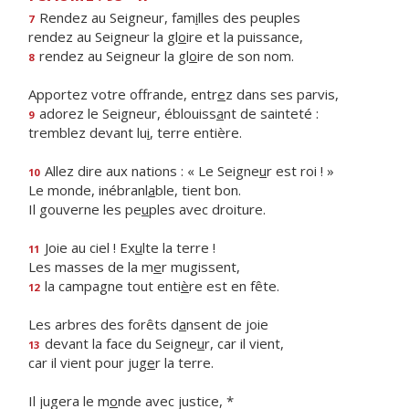
Rendez au Seigneur, fam
i
lles des peuples
7
rendez au Seigneur la gl
o
ire et la puissance,
rendez au Seigneur la gl
o
ire de son nom.
8
Apportez votre offrande, entr
e
z dans ses parvis,
adorez le Seigneur, éblouiss
a
nt de sainteté :
9
tremblez devant lu
i
, terre entière.
Allez dire aux nations : « Le Seigne
u
r est roi ! »
10
Le monde, inébranl
a
ble, tient bon.
Il gouverne les pe
u
ples avec droiture.
Joie au ciel ! Ex
u
lte la terre !
11
Les masses de la m
e
r mugissent,
la campagne tout enti
è
re est en fête.
12
Les arbres des forêts d
a
nsent de joie
devant la face du Seigne
u
r, car il vient,
13
car il vient pour jug
e
r la terre.
Il jugera le m
o
nde avec justice, *