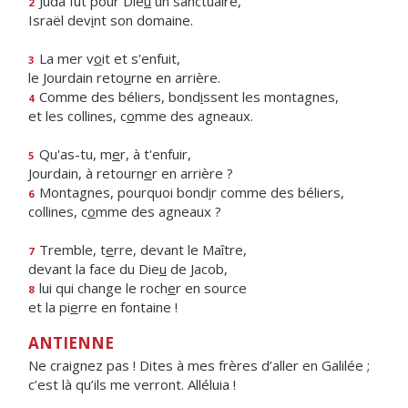
Juda fut pour Die
u
un sanctuaire,
2
Israël dev
i
nt son domaine.
La mer v
o
it et s'enfuit,
3
le Jourdain reto
u
rne en arrière.
Comme des béliers, bond
i
ssent les montagnes,
4
et les collines, c
o
mme des agneaux.
Qu'as-tu, m
e
r, à t'enfuir,
5
Jourdain, à retourn
e
r en arrière ?
Montagnes, pourquoi bond
i
r comme des béliers,
6
collines, c
o
mme des agneaux ?
Tremble, t
e
rre, devant le Maître,
7
devant la face du Die
u
de Jacob,
lui qui change le roch
e
r en source
8
et la pi
e
rre en fontaine !
ANTIENNE
Ne craignez pas ! Dites à mes frères d’aller en Galilée ;
c’est là qu’ils me verront. Alléluia !