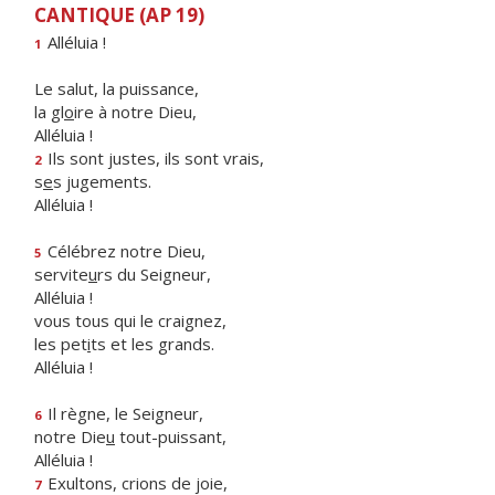
CANTIQUE (AP 19)
Alléluia !
1
Le salut, la puissance,
la gl
o
ire à notre Dieu,
Alléluia !
Ils sont justes, ils sont vrais,
2
s
e
s jugements.
Alléluia !
Célébrez notre Dieu,
5
servite
u
rs du Seigneur,
Alléluia !
vous tous qui le craignez,
les pet
i
ts et les grands.
Alléluia !
Il règne, le Seigneur,
6
notre Die
u
tout-puissant,
Alléluia !
Exultons, crions de joie,
7