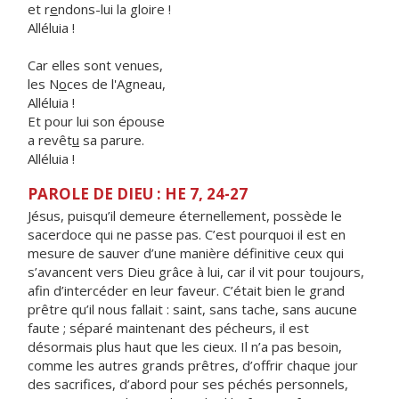
et r
e
ndons-lui la gloire !
Alléluia !
Car elles sont venues,
les N
o
ces de l'Agneau,
Alléluia !
Et pour lui son épouse
a revêt
u
sa parure.
Alléluia !
PAROLE DE DIEU : HE 7, 24-27
Jésus, puisqu’il demeure éternellement, possède le
sacerdoce qui ne passe pas. C’est pourquoi il est en
mesure de sauver d’une manière définitive ceux qui
s’avancent vers Dieu grâce à lui, car il vit pour toujours,
afin d’intercéder en leur faveur. C’était bien le grand
prêtre qu’il nous fallait : saint, sans tache, sans aucune
faute ; séparé maintenant des pécheurs, il est
désormais plus haut que les cieux. Il n’a pas besoin,
comme les autres grands prêtres, d’offrir chaque jour
des sacrifices, d’abord pour ses péchés personnels,