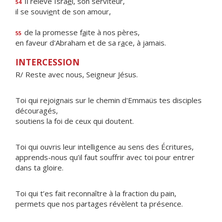
Il relève Isra
ë
l, son serviteur,
54
il se souvi
e
nt de son amour,
de la promesse f
a
ite à nos pères,
55
en faveur d'Abraham et de sa r
a
ce, à jamais.
INTERCESSION
R/ Reste avec nous, Seigneur Jésus.
Toi qui rejoignais sur le chemin d'Emmaüs tes disciples
découragés,
soutiens la foi de ceux qui doutent.
Toi qui ouvris leur intelligence au sens des Écritures,
apprends-nous qu’il faut souffrir avec toi pour entrer
dans ta gloire.
Toi qui t’es fait reconnaître à la fraction du pain,
permets que nos partages révèlent ta présence.