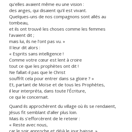
qu’elles avaient même eu une vision :
des anges, qui disaient qu’il est vivant.
Quelques-uns de nos compagnons sont allés au
tombeau,
et ils ont trouvé les choses comme les femmes
l’avaient dit ;
mais lui, ils ne l’ont pas vu. »
Il leur dit alors :
« Esprits sans intelligence !
Comme votre cœur est lent à croire
tout ce que les prophètes ont dit !
Ne fallait-il pas que le Christ
souffrît cela pour entrer dans sa gloire ? »
Et, partant de Moïse et de tous les Prophètes,
il leur interpréta, dans toute l’Écriture,
ce qui le concernait.
Quand ils approchèrent du village où ils se rendaient,
Jésus fit semblant d’aller plus loin.
Mais ils s’efforcèrent de le retenir :
« Reste avec nous,
car le soir approche et déjà le jour baisse. »