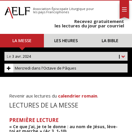
L'AELF
S'abonner
Association Épiscopale Liturgique
pour
les pays Francophones
Calendrier
Recevez gratuitement
Contact
les lectures du jour par courriel
LA MESSE
LES HEURES
LA BIBLE
Le
3 avr. 2024
|
Mercredi dans l'Octave de Pâques
Revenir aux lectures du
calendrier romain
.
LECTURES DE LA MESSE
PREMIÈRE LECTURE
« Ce que j’ai, je te le donne : au nom de Jésus, lève-
toi et marche » (Ac 3, 1-10)