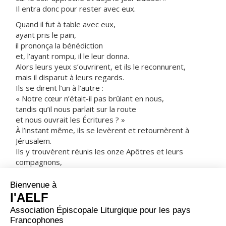
Il entra donc pour rester avec eux.
Quand il fut à table avec eux,
ayant pris le pain,
il prononça la bénédiction
et, l’ayant rompu, il le leur donna.
Alors leurs yeux s’ouvrirent, et ils le reconnurent,
mais il disparut à leurs regards.
Ils se dirent l’un à l’autre :
« Notre cœur n’était-il pas brûlant en nous,
tandis qu’il nous parlait sur la route
et nous ouvrait les Écritures ? »
À l’instant même, ils se levèrent et retournèrent à
Jérusalem.
Ils y trouvèrent réunis les onze Apôtres et leurs
compagnons,
qui leur dirent :
« Le Seigneur est réellement ressuscité :
il est apparu à Simon-Pierre. »
À leur tour, ils racontaient ce qui s’était passé sur la
route,
et comment le Seigneur s’était fait reconnaître par eux