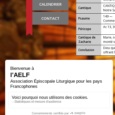
CALENDRIER
sur le p
CANTIQU
Cantique
Notre S
Dieu, all
149 —
CONTACT
Psaume
Comme il
alléluia 
Ac 13, 
Péricope
Cantique de
Marie, n
Zacharie
monté ve
Dieu qui
Conclusion
offrant 