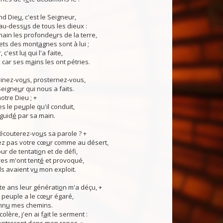
nd Die
u
, c'est le Seigneur,
 au-dess
u
s de tous les dieux :
 main les profonde
u
rs de la terre,
ets des mont
a
gnes sont à lui ;
, c'est lu
i
qui l'a faite,
, car ses m
a
ins les ont pétries.
linez-vo
u
s, prosternez-vous,
Seigne
u
r qui nous a faits.
notre Dieu ; +
s le pe
u
ple qu'il conduit,
guid
é
par sa main.
 écouterez-vo
u
s sa parole ? +
z pas votre cœ
u
r comme au désert,
r de tentati
o
n et de défi,
es m'ont tent
é
et provoqué,
ls avaient v
u
mon exploit.
e ans leur générati
o
n m'a déçu, +
 Ce peuple a le cœ
u
r égaré,
nn
u
mes chemins.
lère, j'en ai f
a
it le serment :