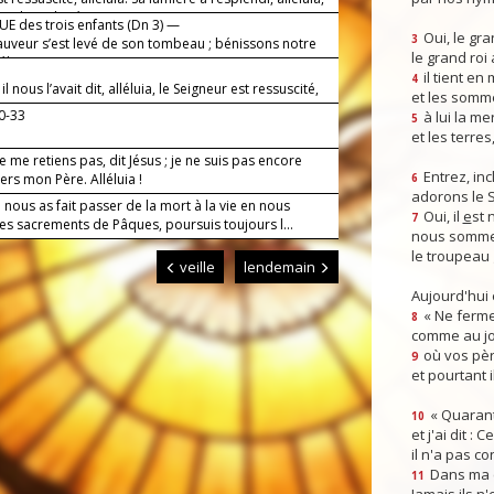
euple racheté par son sang.
E des trois enfants (Dn 3) —
Oui, le gra
3
auveur s’est levé de son tombeau ; bénissons notre
le grand roi
éluia !
il tient en
4
 nous l’avait dit, alléluia, le Seigneur est ressuscité,
et les somm
!
30-33
à lui la mer
5
et les terres
e me retiens pas, dit Jésus ; je ne suis pas encore
Entrez, inc
rs mon Père. Alléluia !
6
adorons le 
 nous as fait passer de la mort à la vie en nous
Oui, il
e
st 
7
les sacrements de Pâques, poursuis toujours l...
nous somme
le troupeau 
veille
lendemain
Aujourd'hui
« Ne ferme
8
comme au jou
où vos pèr
9
et pourtant i
« Quarant
10
et j'ai dit :
il n'a pas co
Dans ma co
11