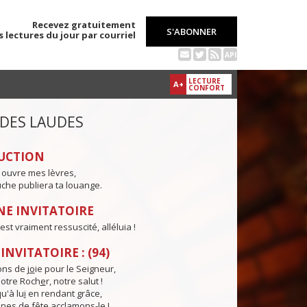
Recevez gratuitement
S'ABONNER
s lectures du jour par courriel
API
LECTURE
A+
CONFORT
 DES LAUDES
UCTION
 ouvre mes lèvres,
che publiera ta louange.
E INVITATOIRE
est vraiment ressuscité, alléluia !
NVITATOIRE : (94)
ns de j
o
ie pour le Seigneur,
otre Roch
e
r, notre salut !
u'à lu
i
en rendant grâce,
nes de f
ê
te acclamons-le !