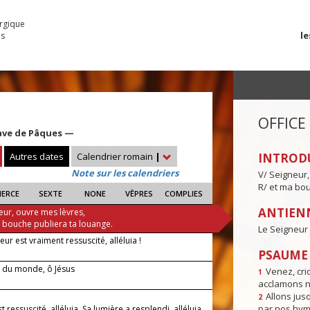
urgique
le
es
OFFICE
ave de Pâques —
Autres dates
Calendrier romain
|
INTROD
Note sur les calendriers
V/ Seigneur,
R/ et ma bou
IERCE
SEXTE
NONE
VÊPRES
COMPLIES
ANTIENN
eur, ouvre mes lèvres,
a bouche publiera ta louange.
Le Seigneur 
eur est vraiment ressuscité, alléluia !
PSAUME I
 du monde, ô Jésus
Venez, crio
1
acclamons n
Allons jusq
2
par nos hym
st ressuscité, alléluia. Sa lumière a resplendi, alléluia,