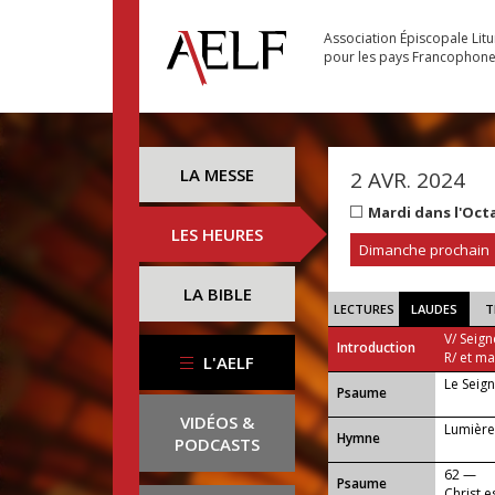
Association Épiscopale Lit
pour les pays Francophon
LA MESSE
2 AVR. 2024
Mardi dans l'Oct
LES HEURES
Dimanche prochain
LA BIBLE
LECTURES
LAUDES
T
V/ Seign
Introduction
R/ et m
L'AELF
Le Seign
Psaume
VIDÉOS &
Lumière
Hymne
PODCASTS
62 —
Psaume
Christ e