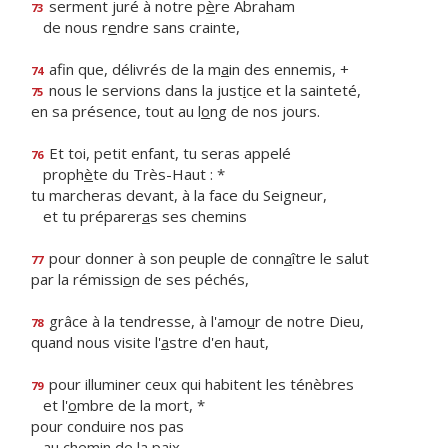
serment juré à notre p
è
re Abraham
73
de nous r
e
ndre sans crainte,
afin que, délivrés de la m
a
in des ennemis, +
74
nous le servions dans la just
i
ce et la sainteté,
75
en sa présence, tout au l
o
ng de nos jours.
Et toi, petit enfant, tu seras appelé
76
proph
è
te du Très-Haut : *
tu marcheras devant, à la face du Seigneur,
et tu préparer
a
s ses chemins
pour donner à son peuple de conn
a
ître le salut
77
par la rémissi
o
n de ses péchés,
grâce à la tendresse, à l'amo
u
r de notre Dieu,
78
quand nous visite l'
a
stre d'en haut,
pour illuminer ceux qui habitent les ténèbres
79
et l'
o
mbre de la mort, *
pour conduire nos pas
au chem
i
n de la paix.