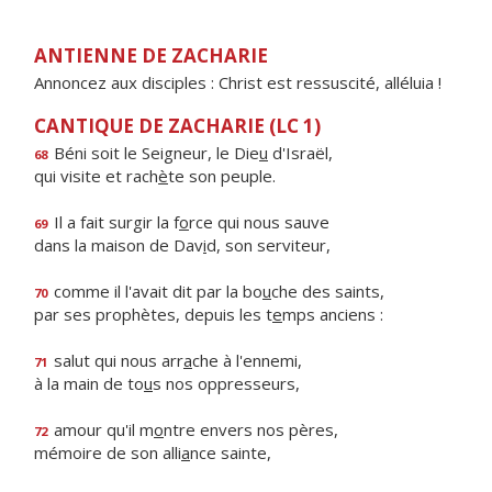
ANTIENNE DE ZACHARIE
Annoncez aux disciples : Christ est ressuscité, alléluia !
CANTIQUE DE ZACHARIE (LC 1)
Béni soit le Seigneur, le Die
u
d'Israël,
68
qui visite et rach
è
te son peuple.
Il a fait surgir la f
o
rce qui nous sauve
69
dans la maison de Dav
i
d, son serviteur,
comme il l'avait dit par la bo
u
che des saints,
70
par ses prophètes, depuis les t
e
mps anciens :
salut qui nous arr
a
che à l'ennemi,
71
à la main de to
u
s nos oppresseurs,
amour qu'il m
o
ntre envers nos pères,
72
mémoire de son alli
a
nce sainte,