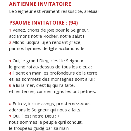
ANTIENNE INVITATOIRE
Le Seigneur est vraiment ressuscité, alléluia !
PSAUME INVITATOIRE : (94)
Venez, crions de j
o
ie pour le Seigneur,
1
acclamons notre Roch
e
r, notre salut !
Allons jusqu'à lu
i
en rendant grâce,
2
par nos hymnes de f
ê
te acclamons-le !
Oui, le grand Die
u
, c'est le Seigneur,
3
le grand roi au-dess
u
s de tous les dieux :
il tient en main les profonde
u
rs de la terre,
4
et les sommets des mont
a
gnes sont à lui ;
à lui la mer, c'est lu
i
qui l'a faite,
5
et les terres, car ses m
a
ins les ont pétries.
Entrez, inclinez-vo
u
s, prosternez-vous,
6
adorons le Seigne
u
r qui nous a faits.
Oui, il
e
st notre Dieu ; +
7
nous sommes le pe
u
ple qu'il conduit,
le troupeau guid
é
par sa main.