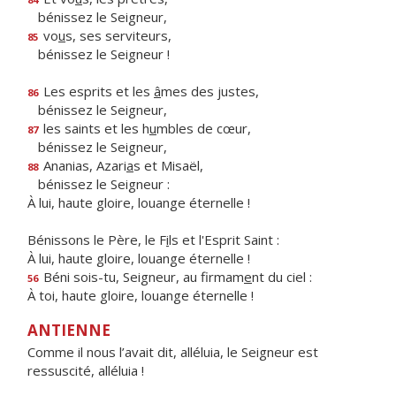
bénissez le Seigneur,
vo
u
s, ses serviteurs,
85
bénissez le Seigneur !
Les esprits et les
â
mes des justes,
86
bénissez le Seigneur,
les saints et les h
u
mbles de cœur,
87
bénissez le Seigneur,
Ananias, Azari
a
s et Misaël,
88
bénissez le Seigneur :
À lui, haute gloire, louange éternelle !
Bénissons le Père, le F
i
ls et l'Esprit Saint :
À lui, haute gloire, louange éternelle !
Béni sois-tu, Seigneur, au firmam
e
nt du ciel :
56
À toi, haute gloire, louange éternelle !
ANTIENNE
Comme il nous l’avait dit, alléluia, le Seigneur est
ressuscité, alléluia !