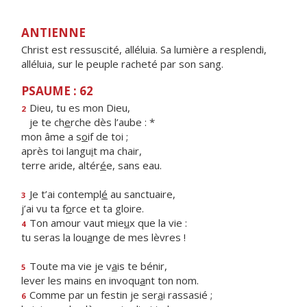
ANTIENNE
Christ est ressuscité, alléluia. Sa lumière a resplendi,
alléluia, sur le peuple racheté par son sang.
PSAUME : 62
Dieu, tu es mon Dieu,
2
je te ch
e
rche dès l’aube : *
mon âme a s
o
if de toi ;
après toi langu
i
t ma chair,
terre aride, altér
é
e, sans eau.
Je t’ai contempl
é
au sanctuaire,
3
j’ai vu ta f
o
rce et ta gloire.
Ton amour vaut mie
u
x que la vie :
4
tu seras la lou
a
nge de mes lèvres !
Toute ma vie je v
a
is te bénir,
5
lever les mains en invoqu
a
nt ton nom.
Comme par un festin je ser
a
i rassasié ;
6