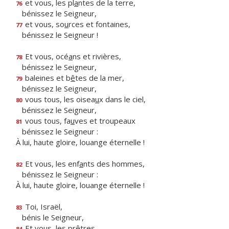
et vous, les pl
a
ntes de la terre,
76
bénissez le Seigneur,
et vous, so
u
rces et fontaines,
77
bénissez le Seigneur !
Et vous, océ
a
ns et rivières,
78
bénissez le Seigneur,
baleines et b
ê
tes de la mer,
79
bénissez le Seigneur,
vous tous, les oisea
u
x dans le ciel,
80
bénissez le Seigneur,
vous tous, fa
u
ves et troupeaux
81
bénissez le Seigneur :
À lui, haute gloire, louange éternelle !
Et vous, les enf
a
nts des hommes,
82
bénissez le Seigneur :
À lui, haute gloire, louange éternelle !
Toi, Israël,
83
bénis le Seigneur,
Et vo
u
s, les prêtres,
84