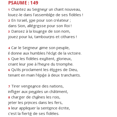
PSAUME : 149
Chantez au Seigne
u
r un chant nouveau,
1
louez-le dans l’assembl
é
e de ses fidèles !
En Israël, j
o
ie pour son créateur ;
2
dans Sion, allégr
e
sse pour son Roi !
Dansez à la lou
a
nge de son nom,
3
jouez pour lui, tambour
i
ns et cithares !
Car le Seigneur
a
ime son peuple,
4
il donne aux humbles l’écl
a
t de la victoire.
Que les fidèles ex
u
ltent, glorieux,
5
criant leur joie à l’he
u
re du triomphe.
Qu’ils proclament les él
o
ges de Dieu,
6
tenant en main l’ép
é
e à deux tranchants.
Tirer venge
a
nce des nations,
7
infliger aux pe
u
ples un châtiment,
charger de ch
a
înes les rois,
8
jeter les pr
i
nces dans les fers,
leur appliquer la sent
e
nce écrite,
9
c’est la fiert
é
de ses fidèles.