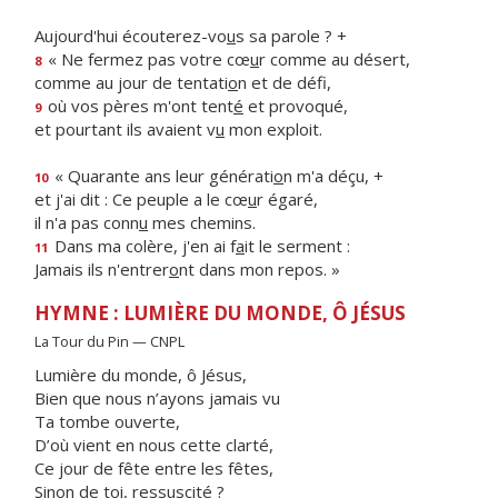
Aujourd'hui écouterez-vo
u
s sa parole ? +
« Ne fermez pas votre cœ
u
r comme au désert,
8
comme au jour de tentati
o
n et de défi,
où vos pères m'ont tent
é
et provoqué,
9
et pourtant ils avaient v
u
mon exploit.
« Quarante ans leur générati
o
n m'a déçu, +
10
et j'ai dit : Ce peuple a le cœ
u
r égaré,
il n'a pas conn
u
mes chemins.
Dans ma colère, j'en ai f
a
it le serment :
11
Jamais ils n'entrer
o
nt dans mon repos. »
HYMNE : LUMIÈRE DU MONDE, Ô JÉSUS
La Tour du Pin — CNPL
Lumière du monde, ô Jésus,
Bien que nous n’ayons jamais vu
Ta tombe ouverte,
D’où vient en nous cette clarté,
Ce jour de fête entre les fêtes,
Sinon de toi, ressuscité ?