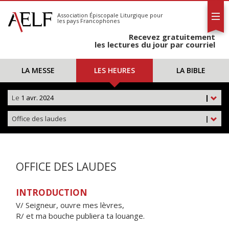
L'AELF
S'abonner
Association Épiscopale Liturgique
pour
les pays Francophones
Calendrier
Recevez gratuitement
Contact
les lectures du jour par courriel
LA MESSE
LES HEURES
LA BIBLE
Le
1 avr. 2024
|
Office des laudes
|
OFFICE DES LAUDES
INTRODUCTION
V/ Seigneur, ouvre mes lèvres,
R/ et ma bouche publiera ta louange.