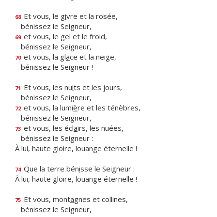
Et vous, le g
i
vre et la rosée,
68
bénissez le Seigneur,
et vous, le g
e
l et le froid,
69
bénissez le Seigneur,
et vous, la gl
a
ce et la neige,
70
bénissez le Seigneur !
Et vous, les nu
i
ts et les jours,
71
bénissez le Seigneur,
et vous, la lumi
è
re et les ténèbres,
72
bénissez le Seigneur,
et vous, les écl
a
irs, les nuées,
73
bénissez le Seigneur :
À lui, haute gloire, louange éternelle !
Que la terre bén
i
sse le Seigneur :
74
À lui, haute gloire, louange éternelle !
Et vous, mont
a
gnes et collines,
75
bénissez le Seigneur,