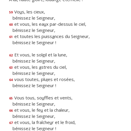
Vo
u
s, les cieux,
59
bénissez le Seigneur,
et vous, les ea
u
x par-dessus le ciel,
60
bénissez le Seigneur,
et toutes les puiss
a
nces du Seigneur,
61
bénissez le Seigneur !
Et vous, le sol
e
il et la lune,
62
bénissez le Seigneur,
et vous, les
a
stres du ciel,
63
bénissez le Seigneur,
vous toutes, plu
i
es et rosées,
64
bénissez le Seigneur !
Vous tous, so
u
ffles et vents,
65
bénissez le Seigneur,
et vous, le fe
u
et la chaleur,
66
bénissez le Seigneur,
et vous, la fraîche
u
r et le froid,
67
bénissez le Seigneur !