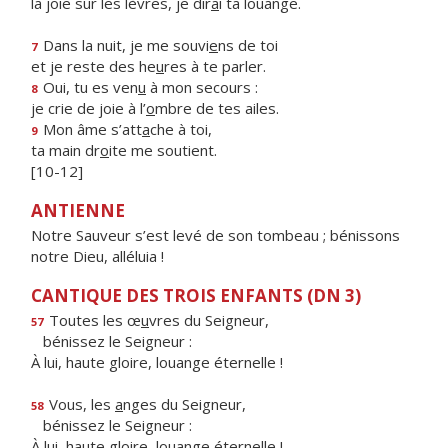
la joie sur les lèvres, je dir
a
i ta louange.
Dans la nuit, je me souvi
e
ns de toi
7
et je reste des he
u
res à te parler.
Oui, tu es ven
u
à mon secours :
8
je crie de joie à l’
o
mbre de tes ailes.
Mon âme s’att
a
che à toi,
9
ta main dr
o
ite me soutient.
[10-12]
ANTIENNE
Notre Sauveur s’est levé de son tombeau ; bénissons
notre Dieu, alléluia !
CANTIQUE DES TROIS ENFANTS (DN 3)
Toutes les œ
u
vres du Seigneur,
57
bénissez le Seigneur :
À lui, haute gloire, louange éternelle !
Vous, les
a
nges du Seigneur,
58
bénissez le Seigneur :
À lui, haute gloire, louange éternelle !