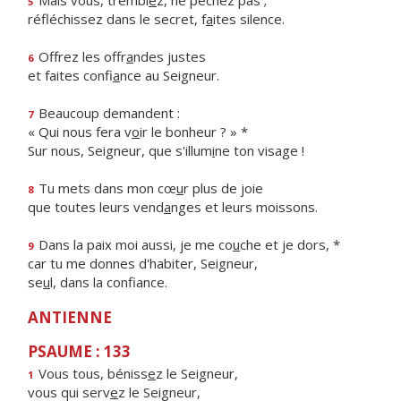
Mais vous, trembl
e
z, ne péchez pas ;
5
réfléchissez dans le secret, f
a
ites silence.
Offrez les offr
a
ndes justes
6
et faites confi
a
nce au Seigneur.
Beaucoup demandent :
7
« Qui nous fera v
o
ir le bonheur ? » *
Sur nous, Seigneur, que s'illum
i
ne ton visage !
Tu mets dans mon cœ
u
r plus de joie
8
que toutes leurs vend
a
nges et leurs moissons.
Dans la paix moi aussi, je me co
u
che et je dors, *
9
car tu me donnes d'habiter, Seigneur,
se
u
l, dans la confiance.
ANTIENNE
PSAUME : 133
Vous tous, béniss
e
z le Seigneur,
1
vous qui serv
e
z le Seigneur,