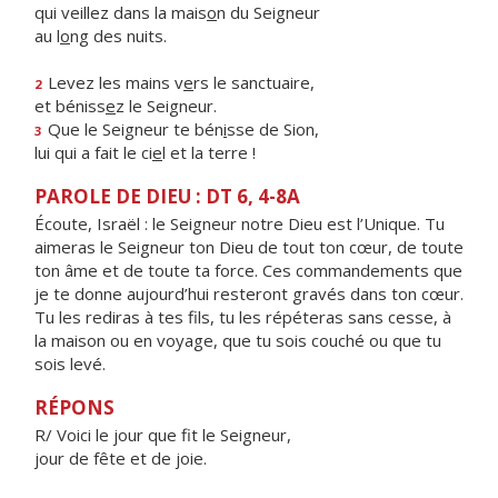
qui veillez dans la mais
o
n du Seigneur
au l
o
ng des nuits.
Levez les mains v
e
rs le sanctuaire,
2
et béniss
e
z le Seigneur.
Que le Seigneur te bén
i
sse de Sion,
3
lui qui a fait le ci
e
l et la terre !
PAROLE DE DIEU : DT 6, 4-8A
Écoute, Israël : le Seigneur notre Dieu est l’Unique. Tu
aimeras le Seigneur ton Dieu de tout ton cœur, de toute
ton âme et de toute ta force. Ces commandements que
je te donne aujourd’hui resteront gravés dans ton cœur.
Tu les rediras à tes fils, tu les répéteras sans cesse, à
la maison ou en voyage, que tu sois couché ou que tu
sois levé.
RÉPONS
R/ Voici le jour que fit le Seigneur,
jour de fête et de joie.