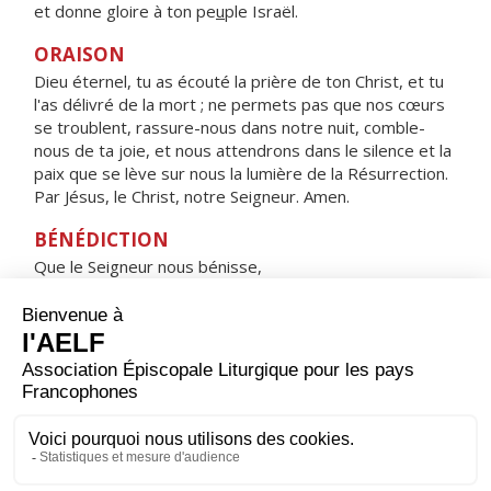
et donne gloire à ton pe
u
ple Israël.
ORAISON
Dieu éternel, tu as écouté la prière de ton Christ, et tu
l'as délivré de la mort ; ne permets pas que nos cœurs
se troublent, rassure-nous dans notre nuit, comble-
nous de ta joie, et nous attendrons dans le silence et la
paix que se lève sur nous la lumière de la Résurrection.
Par Jésus, le Christ, notre Seigneur. Amen.
BÉNÉDICTION
Que le Seigneur nous bénisse,
qu'il nous accorde une nuit tranquille
et nous garde dans la paix. Amen.
HYMNE : Ô VIERGE MARIE, QUELLE JOIE !
ALLÉLUIA !
Ô Vierge Marie, quelle joie ! Alléluia !
Celui que tu as un jour enfanté, alléluia !
Ressuscité, s'en est allé, alléluia !
Pour nous, prie le Seigneur Dieu, alléluia !