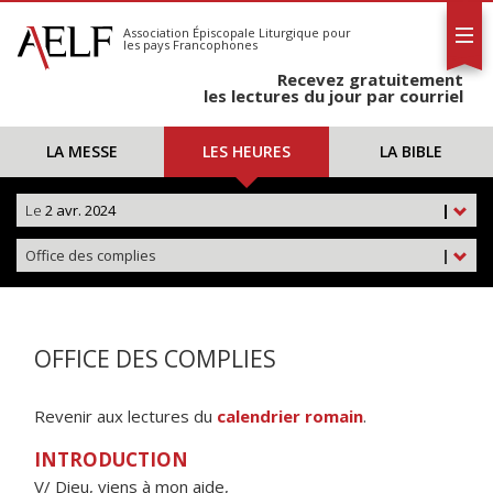
L'AELF
S'abonner
Association Épiscopale Liturgique
pour
les pays Francophones
Calendrier
Recevez gratuitement
Contact
les lectures du jour par courriel
LA MESSE
LES HEURES
LA BIBLE
Le
2 avr. 2024
|
Office des complies
|
OFFICE DES COMPLIES
Revenir aux lectures du
calendrier romain
.
INTRODUCTION
V/ Dieu, viens à mon aide,