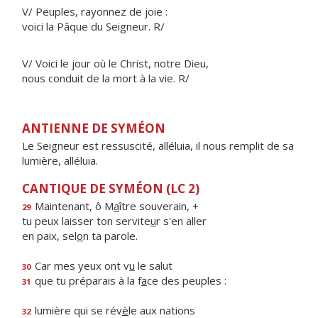
V/ Peuples, rayonnez de joie :
voici la Pâque du Seigneur. R/
V/ Voici le jour où le Christ, notre Dieu,
nous conduit de la mort à la vie. R/
ANTIENNE DE SYMÉON
Le Seigneur est ressuscité, alléluia, il nous remplit de sa
lumière, alléluia.
CANTIQUE DE SYMÉON (LC 2)
Maintenant, ô M
a
ître souverain, +
29
tu peux laisser ton servite
u
r s'en aller
en paix, sel
o
n ta parole.
Car mes yeux ont v
u
le salut
30
que tu préparais à la f
a
ce des peuples :
31
lumière qui se rév
è
le aux nations
32