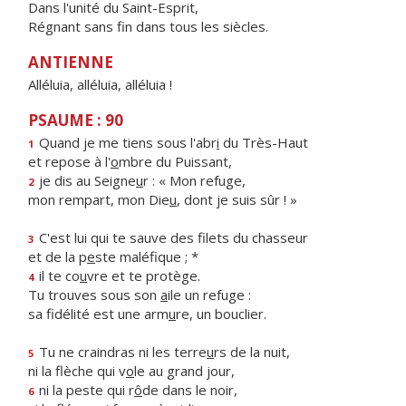
Dans l'unité du Saint-Esprit,
Régnant sans fin dans tous les siècles.
ANTIENNE
Alléluia, alléluia, alléluia !
PSAUME : 90
Quand je me tiens sous l'abr
i
du Très-Haut
1
et repose à l'
o
mbre du Puissant,
je dis au Seigne
u
r : « Mon refuge,
2
mon rempart, mon Die
u
, dont je suis sûr ! »
C'est lui qui te sauve des filets du chasseur
3
et de la p
e
ste maléfique ; *
il te co
u
vre et te protège.
4
Tu trouves sous son
a
ile un refuge :
sa fidélité est une arm
u
re, un bouclier.
Tu ne craindras ni les terre
u
rs de la nuit,
5
ni la flèche qui v
o
le au grand jour,
ni la peste qui r
ô
de dans le noir,
6