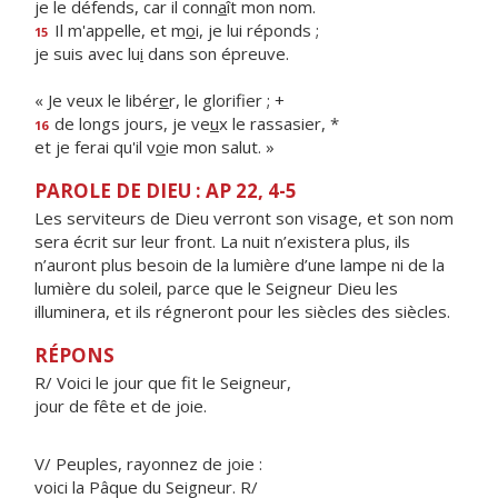
je le défends, car il conn
a
ît mon nom.
Il m'appelle, et m
o
i, je lui réponds ;
15
je suis avec lu
i
dans son épreuve.
« Je veux le libér
e
r, le glorifier ; +
de longs jours, je ve
u
x le rassasier, *
16
et je ferai qu'il v
o
ie mon salut. »
PAROLE DE DIEU : AP 22, 4-5
Les serviteurs de Dieu verront son visage, et son nom
sera écrit sur leur front. La nuit n’existera plus, ils
n’auront plus besoin de la lumière d’une lampe ni de la
lumière du soleil, parce que le Seigneur Dieu les
illuminera, et ils régneront pour les siècles des siècles.
RÉPONS
R/ Voici le jour que fit le Seigneur,
jour de fête et de joie.
V/ Peuples, rayonnez de joie :
voici la Pâque du Seigneur. R/