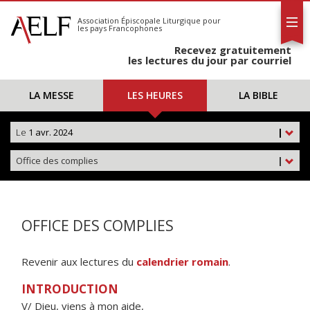
L'AELF
S'abonner
Association Épiscopale Liturgique
pour
les pays Francophones
Calendrier
Recevez gratuitement
Contact
les lectures du jour par courriel
LA MESSE
LES HEURES
LA BIBLE
Le
1 avr. 2024
|
Office des complies
|
OFFICE DES COMPLIES
Revenir aux lectures du
calendrier romain
.
INTRODUCTION
V/ Dieu, viens à mon aide,