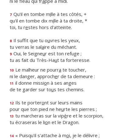
ni le fléau qui fr
a
ppe à midi.
Qu'il en tombe m
i
lle à tes côtés, +
7
qu'il en tombe dix m
i
lle à ta droite, *
toi, tu r
e
stes hors d'atteinte.
Il suffit que tu o
u
vres les yeux,
8
tu verras le sal
a
ire du méchant.
Oui, le Seigne
u
r est ton refuge ;
9
tu as fait du Très-Ha
u
t ta forteresse.
Le malheur ne pourr
a
te toucher,
10
ni le danger, approch
e
r de ta demeure :
il donne missi
o
n à ses anges
11
de te garder sur to
u
s tes chemins.
Ils te porter
o
nt sur leurs mains
12
pour que ton pied ne he
u
rte les pierres ;
tu marcheras sur la vip
è
re et le scorpion,
13
tu écraseras le li
o
n et le Dragon.
« Puisqu'il s'attache à m
o
i, je le délivre ;
14