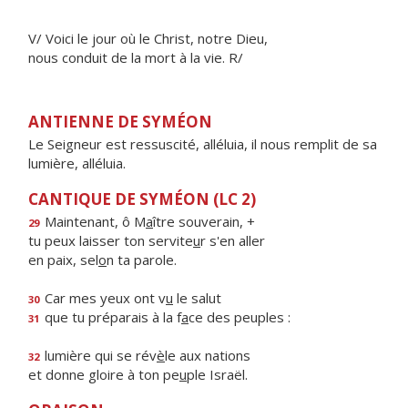
V/ Voici le jour où le Christ, notre Dieu,
nous conduit de la mort à la vie. R/
ANTIENNE DE SYMÉON
Le Seigneur est ressuscité, alléluia, il nous remplit de sa
lumière, alléluia.
CANTIQUE DE SYMÉON (LC 2)
Maintenant, ô M
a
ître souverain, +
29
tu peux laisser ton servite
u
r s'en aller
en paix, sel
o
n ta parole.
Car mes yeux ont v
u
le salut
30
que tu préparais à la f
a
ce des peuples :
31
lumière qui se rév
è
le aux nations
32
et donne gloire à ton pe
u
ple Israël.