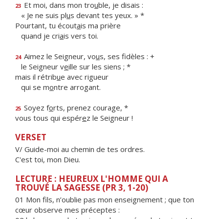
Et moi, dans mon tro
u
ble, je disais :
23
« Je ne suis pl
u
s devant tes yeux. » *
Pourtant, tu écout
a
is ma prière
quand je cri
a
is vers toi.
Aimez le Seigneur, vo
u
s, ses fidèles : +
24
le Seigneur v
e
ille sur les siens ; *
mais il rétrib
u
e avec rigueur
qui se m
o
ntre arrogant.
Soyez f
o
rts, prenez courage, *
25
vous tous qui espér
e
z le Seigneur !
VERSET
V/ Guide-moi au chemin de tes ordres.
C'est toi, mon Dieu.
LECTURE : HEUREUX L'HOMME QUI A
TROUVÉ LA SAGESSE (PR 3, 1-20)
01 Mon fils, n’oublie pas mon enseignement ; que ton
cœur observe mes préceptes :