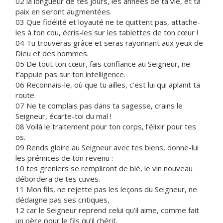
02 la longueur de tes jours, les années de ta vie, et ta
paix en seront augmentées.
03 Que fidélité et loyauté ne te quittent pas, attache-
les à ton cou, écris-les sur les tablettes de ton cœur !
04 Tu trouveras grâce et seras rayonnant aux yeux de
Dieu et des hommes.
05 De tout ton cœur, fais confiance au Seigneur, ne
t’appuie pas sur ton intelligence.
06 Reconnais-le, où que tu ailles, c’est lui qui aplanit ta
route.
07 Ne te complais pas dans ta sagesse, crains le
Seigneur, écarte-toi du mal !
08 Voilà le traitement pour ton corps, l’élixir pour tes
os.
09 Rends gloire au Seigneur avec tes biens, donne-lui
les prémices de ton revenu :
10 tes greniers se rempliront de blé, le vin nouveau
débordera de tes cuves.
11 Mon fils, ne rejette pas les leçons du Seigneur, ne
dédaigne pas ses critiques,
12 car le Seigneur reprend celui qu’il aime, comme fait
un père pour le fils qu’il chérit.