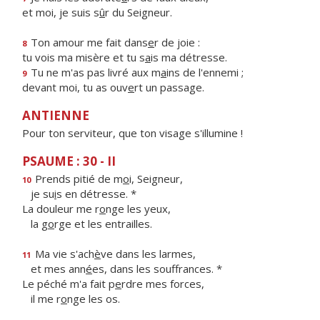
et moi, je suis s
û
r du Seigneur.
Ton amour me fait dans
e
r de joie :
8
tu vois ma misère et tu s
a
is ma détresse.
Tu ne m'as pas livré aux m
a
ins de l'ennemi ;
9
devant moi, tu as ouv
e
rt un passage.
ANTIENNE
Pour ton serviteur, que ton visage s'illumine !
PSAUME : 30 - II
Prends pitié de m
o
i, Seigneur,
10
je su
i
s en détresse. *
La douleur me r
o
nge les yeux,
la g
o
rge et les entrailles.
Ma vie s'ach
è
ve dans les larmes,
11
et mes ann
é
es, dans les souffrances. *
Le péché m'a fait p
e
rdre mes forces,
il me r
o
nge les os.