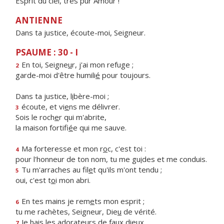
Esprit du ciel, très pur Amour !
ANTIENNE
Dans ta justice, écoute-moi, Seigneur.
PSAUME : 30 - I
En toi, Seigne
u
r, j'ai mon refuge ;
2
garde-moi d'être humili
é
pour toujours.
Dans ta justice, l
i
bère-moi ;
écoute, et vi
e
ns me délivrer.
3
Sois le roch
e
r qui m'abrite,
la maison fortifi
é
e qui me sauve.
Ma forteresse et mon r
o
c, c'est toi :
4
pour l'honneur de ton nom, tu me gu
i
des et me conduis.
Tu m'arraches au fil
e
t qu'ils m'ont tendu ;
5
oui, c'est t
o
i mon abri.
En tes mains je rem
e
ts mon esprit ;
6
tu me rachètes, Seigneur, Die
u
de vérité.
Je hais les adorate
u
rs de faux dieux,
7