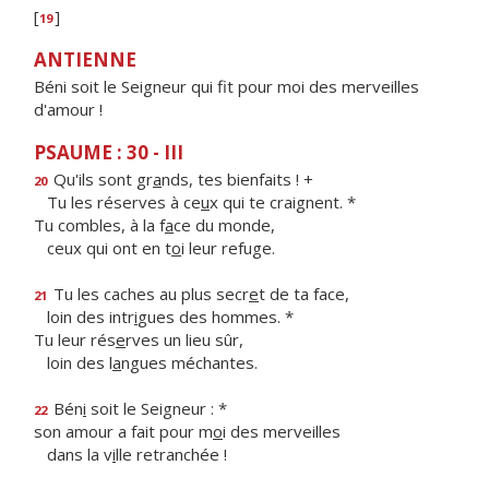
[
]
19
ANTIENNE
Béni soit le Seigneur qui fit pour moi des merveilles
d'amour !
PSAUME : 30 - III
Qu'ils sont gr
a
nds, tes bienfaits ! +
20
Tu les réserves à ce
u
x qui te craignent. *
Tu combles, à la f
a
ce du monde,
ceux qui ont en t
o
i leur refuge.
Tu les caches au plus secr
e
t de ta face,
21
loin des intr
i
gues des hommes. *
Tu leur rés
e
rves un lieu sûr,
loin des l
a
ngues méchantes.
Bén
i
soit le Seigneur : *
22
son amour a fait pour m
o
i des merveilles
dans la v
i
lle retranchée !