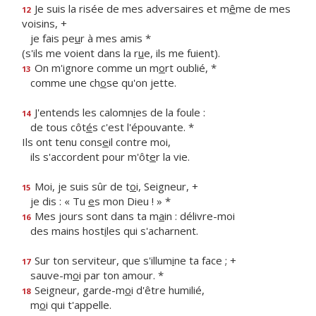
Je suis la risée de mes adversaires et m
ê
me de mes
12
voisins, +
je fais pe
u
r à mes amis *
(s'ils me voient dans la r
u
e, ils me fuient).
On m'ignore comme un m
o
rt oublié, *
13
comme une ch
o
se qu'on jette.
J'entends les calomn
i
es de la foule :
14
de tous côt
é
s c'est l'épouvante. *
Ils ont tenu cons
e
il contre moi,
ils s'accordent pour m'ôt
e
r la vie.
Moi, je suis sûr de t
o
i, Seigneur, +
15
je dis : « Tu
e
s mon Dieu ! » *
Mes jours sont dans ta m
a
in : délivre-moi
16
des mains host
i
les qui s'acharnent.
Sur ton serviteur, que s'illum
i
ne ta face ; +
17
sauve-m
o
i par ton amour. *
Seigneur, garde-m
o
i d'être humilié,
18
m
o
i qui t'appelle.