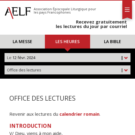
L'AELF
S'abonner
Association Épiscopale Liturgique
pour
les pays Francophones
Calendrier
Recevez gratuitement
Contact
les lectures du jour par courriel
LA MESSE
LES HEURES
LA BIBLE
Le
12 févr. 2024
|
Office des lectures
|
OFFICE DES LECTURES
Revenir aux lectures du
calendrier romain
.
INTRODUCTION
V/ Dieu, viens à mon aide,