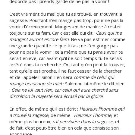
déborde pas : prends garde de ne pas la vomir !
C'est vraiment du miel que tu as trouvé, en trouvant la
sagesse. Pourtant n'en mange pas trop, pour ne pas la
vomir d'écœurement. Manges-en de manière à rester
toujours sur ta faim. Car c'est elle qui dit :
Ceux qui me
mangent auront encore faim
. Ne va pas estimer comme
une grande quantité ce que tu as ; ne t'en gorge pas
pour ne pas la vomir : cela même que tu parais avoir te
serait enlevé, car avant qu'il ne soit temps tu te serais
arrêté dans ta recherche. Or, tant qu'on peut la trouver,
tant qu'elle est proche, il ne faut cesser de la chercher
et de l'appeler. Sinon il en sera
comme de celui qui
mange beaucoup de miel
: Salomon lui-même le dit bien
:
Cela ne lui vaut rien, car celui qui aura cherché sans
discrétion la majesté sera écrasé par la gloire.
En effet, de même qu'il est écrit :
Heureux l'homme qui
a trouvé la sagesse
, de même :
Heureux l'homme
, et
même plus heureux,
s'il persévère dans la sagesse
, et
de fait, c'est peut-être bien en cela que consiste son
abondance.