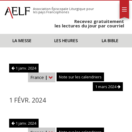
L'AELF
S'abonner
Association Épiscopale Liturgique
pour
les pays Francophones
Calendrier
Recevez gratuitement
Contact
les lectures du jour par courriel
LA MESSE
LES HEURES
LA BIBLE
1 janv. 2024
France
|
Note sur les calendriers
1 mars 2024
1 FÉVR. 2024
1 janv. 2024