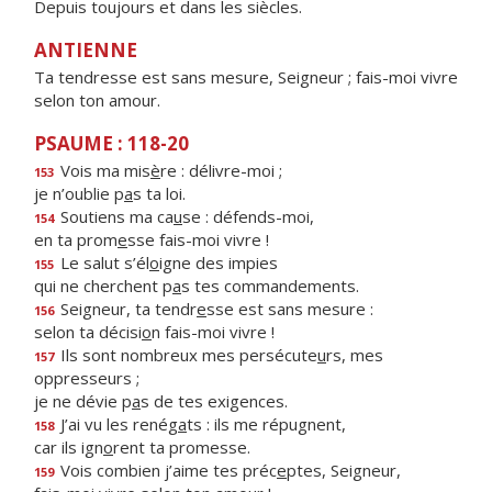
Depuis toujours et dans les siècles.
ANTIENNE
Ta tendresse est sans mesure, Seigneur ; fais-moi vivre
selon ton amour.
PSAUME : 118-20
Vois ma mis
è
re : délivre-moi ;
153
je n’oublie p
a
s ta loi.
Soutiens ma ca
u
se : défends-moi,
154
en ta prom
e
sse fais-moi vivre !
Le salut s’él
o
igne des impies
155
qui ne cherchent p
a
s tes commandements.
Seigneur, ta tendr
e
sse est sans mesure :
156
selon ta décisi
o
n fais-moi vivre !
Ils sont nombreux mes persécute
u
rs, mes
157
oppresseurs ;
je ne dévie p
a
s de tes exigences.
J’ai vu les renég
a
ts : ils me répugnent,
158
car ils ign
o
rent ta promesse.
Vois combien j’aime tes préc
e
ptes, Seigneur,
159