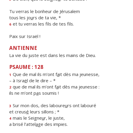
Tu verras le bonheur de Jérusalem
tous les jo
u
rs de ta vie, *
et tu verras les f
ls de tes fils.
6
Paix sur Israël !
ANTIENNE
La vie du juste est dans les mains de Dieu.
PSAUME : 128
Que de mal ils m’ont f
a
it dès ma jeunesse,
1
– à Isra
ë
l de le dire – *
que de mal ils m’ont f
a
it dès ma jeunesse :
2
ils ne m’ont p
a
s soumis !
Sur mon dos, des laboure
u
rs ont labouré
3
et creus
é
leurs sillons ; *
mais le Seigne
u
r, le juste,
4
a brisé l’attel
a
ge des impies.