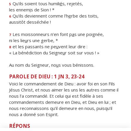
Qu’ils soient tous humili
é
s, rejetés,
5
les ennem
i
s de Sion ! *
Qu’ils deviennent comme l’h
e
rbe des toits,
6
aussitôt desséchée !
Les moissonneurs n’en font p
a
s une poignée,
7
ni les lie
u
rs une gerbe, *
et les passants ne pe
u
vent leur dire :
8
« La bénédiction du Seigne
u
r soit sur vous ! »
Au nom du Seigneur, no
u
s vous bénissons.
PAROLE DE DIEU : 1 JN 3, 23-24
Voici le commandement de Dieu : avoir foi en son Fils
Jésus Christ, et nous aimer les uns les autres comme il
nous l’a commandé. Et celui qui est fidèle à ses
commandements demeure en Dieu, et Dieu en lui ; et
nous reconnaissons qu’il demeure en nous, puisqu’il
nous a donné son Esprit.
RÉPONS