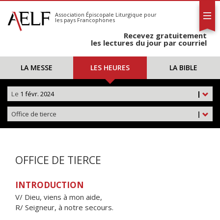
L'AELF
S'abonner
Association Épiscopale Liturgique
pour
les pays Francophones
Calendrier
Recevez gratuitement
Contact
les lectures du jour par courriel
LA MESSE
LES HEURES
LA BIBLE
Le
1 févr. 2024
|
Office de tierce
|
OFFICE DE TIERCE
INTRODUCTION
V/ Dieu, viens à mon aide,
R/ Seigneur, à notre secours.