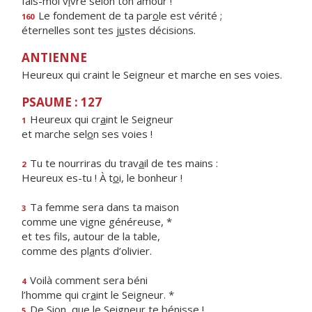
fais-moi v
i
vre selon ton amour !
Le fondement de ta par
o
le est vérité ;
160
éternelles sont tes j
u
stes décisions.
ANTIENNE
Heureux qui craint le Seigneur et marche en ses voies.
PSAUME : 127
Heureux qui cr
a
int le Seigneur
1
et marche sel
o
n ses voies !
Tu te nourriras du trav
a
il de tes mains :
2
Heureux es-tu ! À t
o
i, le bonheur !
Ta femme sera dans ta maison
3
comme une v
i
gne généreuse, *
et tes fils, autour de la table,
comme des pl
a
nts d’olivier.
Voilà comment sera béni
4
l’homme qui cr
a
int le Seigneur. *
De Sion, que le Seigne
u
r te bénisse !
5