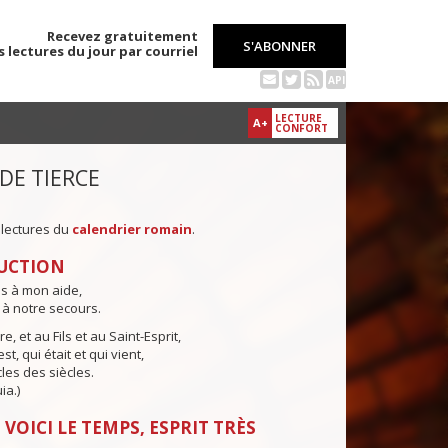
Recevez gratuitement
S'ABONNER
s lectures du jour par courriel
API
LECTURE
A+
CONFORT
 DE TIERCE
 lectures du
calendrier romain
.
UCTION
ns à mon aide,
 à notre secours.
e, et au Fils et au Saint-Esprit,
st, qui était et qui vient,
cles des siècles.
ia.)
 VOICI LE TEMPS, ESPRIT TRÈS