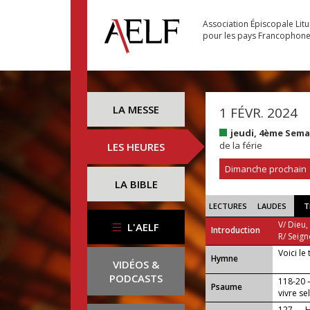
Association Épiscopale Lit
pour les pays Francophon
LA MESSE
1 FÉVR. 2024
jeudi, 4ème Sema
de la férie
LES HEURES
Dimanche prochain
LA BIBLE
LECTURES
LAUDES
T
V/ Dieu,
L'AELF
Introduction
R/ Seign
Voici le
...
Hymne
VIDÉOS &
PODCASTS
118-20 
Psaume
vivre s
127 — He