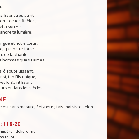
CNPL
s, Esprit très saint,
œur de tes fidèles,
t à son Fils,
andre ta lumière.
angue et notre cœur,
e, que notre force
t de ta charité
es hommes que tu aimes.
, ô Tout-Puissant,
ist, ton Fils unique,
ec le Saint-Esprit
urs et dans les siècles.
NE
 est sans mesure, Seigneur ; fais-moi vivre selon
 118-20
mis
è
re : délivre-moi ;
a
s ta loi.