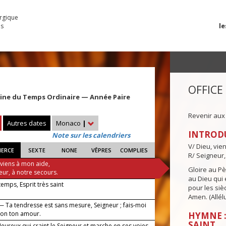
urgique
le
es
OFFICE
ine du Temps Ordinaire — Année Paire
Revenir aux
Autres dates
Monaco
|
INTROD
Note sur les calendriers
V/ Dieu, vie
IERCE
SEXTE
NONE
VÊPRES
COMPLIES
R/ Seigneur,
 viens à mon aide,
Gloire au Pèr
eur, à notre secours.
au Dieu qui e
 temps, Esprit très saint
pour les siè
Amen. (Allélu
— Ta tendresse est sans mesure, Seigneur ; fais-moi
elon ton amour.
HYMNE :
SAINT
ureux qui craint le Seigneur et marche en ses voies.