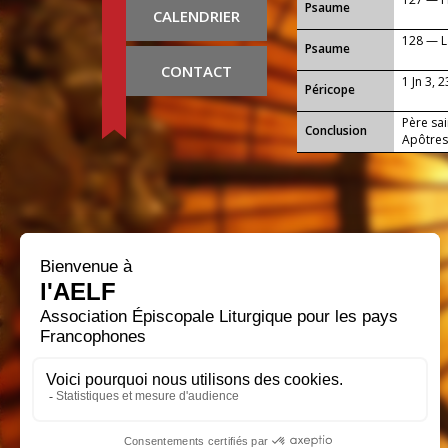
Psaume
CALENDRIER
128 — La
Psaume
CONTACT
1 Jn 3, 
Péricope
Père sai
Conclusion
Apôtres,
cette jo
notre S