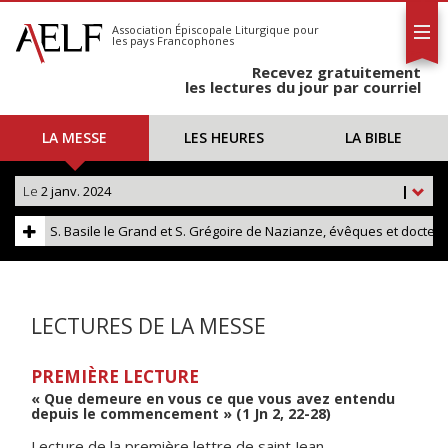
L'AELF
S'abonner
Association Épiscopale Liturgique
pour
les pays Francophones
Calendrier
Recevez gratuitement
Contact
les lectures du jour par courriel
LA MESSE
LES HEURES
LA BIBLE
Le
2 janv. 2024
|
S. Basile le Grand et S. Grégoire de Nazianze, évêques et docteurs
LECTURES DE LA MESSE
PREMIÈRE LECTURE
« Que demeure en vous ce que vous avez entendu
depuis le commencement » (1 Jn 2, 22-28)
Lecture de la première lettre de saint Jean