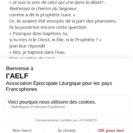
«
Je suis la voix de celui qui crie dans le désert :
Redressez le chemin du Seigneur
,
comme a dit le prophète Isaïe. »
Or, ils avaient été envoyés de la part des pharisiens.
Ils lui posèrent encore cette question :
« Pourquoi donc baptises-tu,
si tu n’es ni le Christ, ni Élie, ni le Prophète ? »
Jean leur répondit :
« Moi, je baptise dans l’eau.
Mais au milieu de vous
se tient celui que vous ne connaissez pas ;
c’est lui qui vient derrière moi,
et je ne suis pas digne
de délier la courroie de sa sandale. »
Cela s’est passé à Béthanie, de l’autre côté du Jourdain,
à l’endroit où Jean baptisait.
– Acclamons la Parole de Dieu.