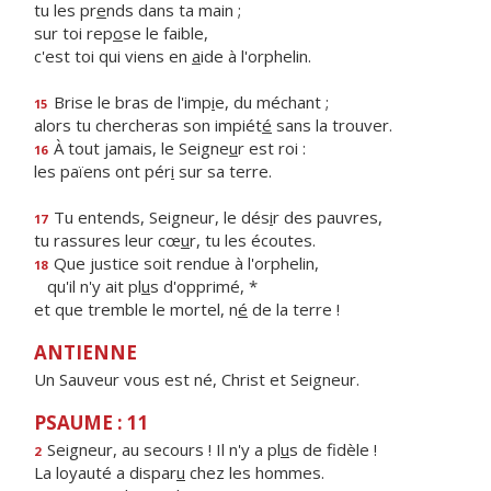
tu les pr
e
nds dans ta main ;
sur toi rep
o
se le faible,
c'est toi qui viens en
a
ide à l'orphelin.
Brise le bras de l'imp
i
e, du méchant ;
15
alors tu chercheras son impiét
é
sans la trouver.
À tout jamais, le Seigne
u
r est roi :
16
les païens ont pér
i
sur sa terre.
Tu entends, Seigneur, le dés
i
r des pauvres,
17
tu rassures leur cœ
u
r, tu les écoutes.
Que justice soit rendue à l'orphelin,
18
qu'il n'y ait pl
u
s d'opprimé, *
et que tremble le mortel, n
é
de la terre !
ANTIENNE
Un Sauveur vous est né, Christ et Seigneur.
PSAUME : 11
Seigneur, au secours ! Il n'y a pl
u
s de fidèle !
2
La loyauté a dispar
u
chez les hommes.