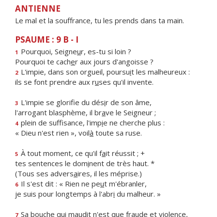
ANTIENNE
Le mal et la souffrance, tu les prends dans ta main.
PSAUME : 9 B - I
Pourquoi, Seigne
u
r, es-tu si loin ?
1
Pourquoi te cach
e
r aux jours d'angoisse ?
L'impie, dans son orgueil, poursu
i
t les malheureux :
2
ils se font prendre aux r
u
ses qu'il invente.
L'impie se glorifie du dés
i
r de son âme,
3
l'arrogant blasphème, il br
a
ve le Seigneur ;
plein de suffisance, l'imp
i
e ne cherche plus :
4
« Dieu n'est rien », voil
à
toute sa ruse.
À tout moment, ce qu'il f
a
it réussit ; +
5
tes sentences le dom
i
nent de très haut. *
(Tous ses advers
a
ires, il les méprise.)
Il s'est dit : « Rien ne pe
u
t m'ébranler,
6
je suis pour longtemps à l'abr
i
du malheur. »
Sa bouche qui maudit n'est que fra
u
de et violence,
7