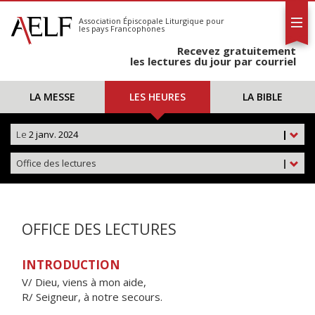
L'AELF
S'abonner
Association Épiscopale Liturgique
pour
les pays Francophones
Calendrier
Recevez gratuitement
Contact
les lectures du jour par courriel
LA MESSE
LES HEURES
LA BIBLE
Le
2 janv. 2024
|
Office des lectures
|
OFFICE DES LECTURES
INTRODUCTION
V/ Dieu, viens à mon aide,
R/ Seigneur, à notre secours.