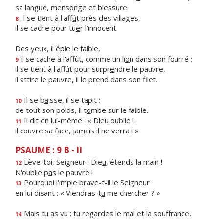
sa langue, mens
o
nge et blessure.
Il se tient à l'aff
û
t près des villages,
8
il se cache pour tu
e
r l'innocent.
Des yeux, il ép
i
e le faible,
il se cache à l'affût, comme un li
o
n dans son fourré ;
9
il se tient à l'affût pour surpr
e
ndre le pauvre,
il attire le pauvre, il le pr
e
nd dans son filet.
Il se b
a
isse, il se tapit ;
10
de tout son poids, il t
o
mbe sur le faible.
Il dit en lui-même : « Die
u
oublie !
11
il couvre sa face, jam
a
is il ne verra ! »
PSAUME : 9 B - II
Lève-toi, Seigneur ! Die
u
, étends la main !
12
N'oublie p
a
s le pauvre !
Pourquoi l'impie brave-t-
i
l le Seigneur
13
en lui disant : « Viendras-t
u
me chercher ? »
Mais tu as vu : tu regardes le m
a
l et la souffrance,
14