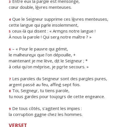
Entre eux la par
o
le est mensonge,
3
cœur double, l
è
vres menteuses.
Que le Seigneur supprime ces l
è
vres menteuses,
4
cette langue qui p
a
rle insolemment,
ceux-là qui disent : « Arm
o
ns notre langue !
5
À nous la parole ! Qui ser
a
notre maître ? »
– « Pour le pauvre qui gémit,
6
le malheure
u
x que l'on dépouille, +
maintenant je me lève, d
i
t le Seigneur ; *
à celui qu'on méprise, je p
o
rte secours. »
Les paroles du Seigneur sont des par
o
les pures,
7
argent passé au feu, affin
é
sept fois.
Toi, Seigne
u
r, tu tiens parole,
8
tu nous gardes pour toujo
u
rs de cette engeance.
De tous côtés, s'ag
i
tent les impies :
9
la corruption g
a
gne chez les hommes.
VERSET