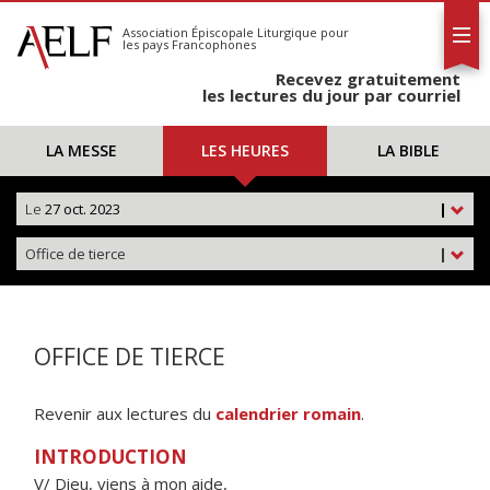
L'AELF
S'abonner
Association Épiscopale Liturgique
pour
les pays Francophones
Calendrier
Recevez gratuitement
Contact
les lectures du jour par courriel
LA MESSE
LES HEURES
LA BIBLE
Le
27 oct. 2023
|
Office de tierce
|
OFFICE DE TIERCE
Revenir aux lectures du
calendrier romain
.
INTRODUCTION
V/ Dieu, viens à mon aide,