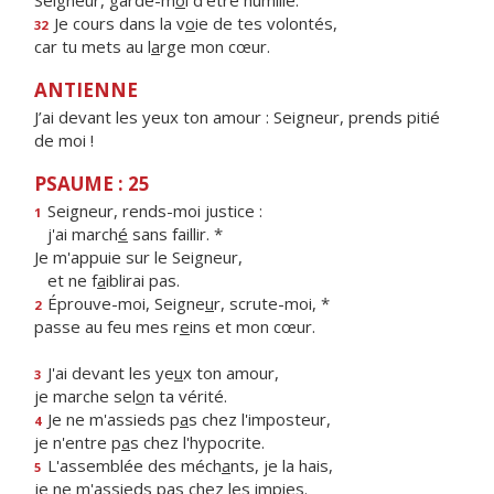
Seigneur, garde-m
o
i d’être humilié.
Je cours dans la v
o
ie de tes volontés,
32
car tu mets au l
a
rge mon cœur.
ANTIENNE
J’ai devant les yeux ton amour : Seigneur, prends pitié
de moi !
PSAUME : 25
Seigneur, rends-moi justice :
1
j'ai march
é
sans faillir. *
Je m'appuie sur le Seigneur,
et ne f
a
iblirai pas.
Éprouve-moi, Seigne
u
r, scrute-moi, *
2
passe au feu mes r
e
ins et mon cœur.
J'ai devant les ye
u
x ton amour,
3
je marche sel
o
n ta vérité.
Je ne m'assieds p
a
s chez l'imposteur,
4
je n'entre p
a
s chez l'hypocrite.
L'assemblée des méch
a
nts, je la hais,
5
je ne m'assieds p
a
s chez les impies.