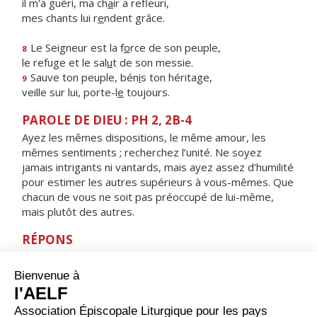
il m'a guéri, ma ch
a
ir a refleuri,
mes chants lui r
e
ndent grâce.
Le Seigneur est la f
o
rce de son peuple,
8
le refuge et le sal
u
t de son messie.
Sauve ton peuple, bén
i
s ton héritage,
9
veille sur lui, porte-l
e
toujours.
PAROLE DE DIEU : PH 2, 2B-4
Ayez les mêmes dispositions, le même amour, les
mêmes sentiments ; recherchez l’unité. Ne soyez
jamais intrigants ni vantards, mais ayez assez d’humilité
pour estimer les autres supérieurs à vous-mêmes. Que
chacun de vous ne soit pas préoccupé de lui-même,
mais plutôt des autres.
RÉPONS
V/ Les voies du Seigneur sont amour et vérité :
il enseigne aux humbles son chemin.
ORAISON