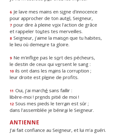
Je lave mes mains en s
i
gne d'innocence
6
pour approcher de ton aut
e
l, Seigneur,
pour dire à pleine v
o
ix l'action de grâce
7
et rappeler to
u
tes tes merveilles.
Seigneur, j'aime la mais
o
n que tu habites,
8
le lieu où deme
u
re ta gloire.
Ne m'inflige pas le s
o
rt des pécheurs,
9
le destin de ceux qui v
e
rsent le sang :
ils ont dans les m
a
ins la corruption ;
10
leur droite est pl
e
ine de profits.
Oui, j'ai march
é
sans faillir :
11
libère-moi ! pr
e
nds pitié de moi !
Sous mes pieds le terr
a
in est sûr ;
12
dans l'assemblée je bénir
a
i le Seigneur.
ANTIENNE
J’ai fait confiance au Seigneur, et lui m’a guéri.