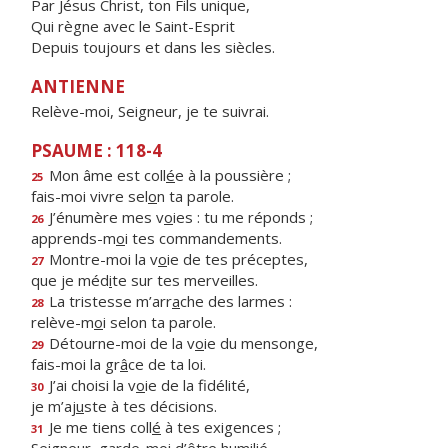
Par Jésus Christ, ton Fils unique,
Qui règne avec le Saint-Esprit
Depuis toujours et dans les siècles.
ANTIENNE
Relève-moi, Seigneur, je te suivrai.
PSAUME : 118-4
Mon âme est coll
é
e à la poussière ;
25
fais-moi vivre sel
o
n ta parole.
J’énumère mes v
o
ies : tu me réponds ;
26
apprends-m
o
i tes commandements.
Montre-moi la v
o
ie de tes préceptes,
27
que je méd
i
te sur tes merveilles.
La tristesse m’arr
a
che des larmes :
28
relève-m
o
i selon ta parole.
Détourne-moi de la v
o
ie du mensonge,
29
fais-moi la gr
â
ce de ta loi.
J’ai choisi la v
o
ie de la fidélité,
30
je m’aj
u
ste à tes décisions.
Je me tiens coll
é
à tes exigences ;
31