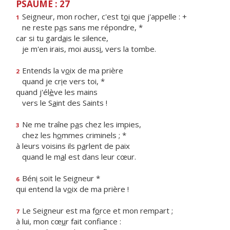
PSAUME : 27
Seigneur, mon rocher, c'est t
o
i que j'appelle : +
1
ne reste p
a
s sans me répondre, *
car si tu gard
a
is le silence,
je m'en irais, moi auss
i
, vers la tombe.
Entends la v
o
ix de ma prière
2
quand je cr
i
e vers toi, *
quand j'él
è
ve les mains
vers le S
a
int des Saints !
Ne me traîne p
a
s chez les impies,
3
chez les h
o
mmes criminels ; *
à leurs voisins ils p
a
rlent de paix
quand le m
a
l est dans leur cœur.
Bén
i
soit le Seigneur *
6
qui entend la v
o
ix de ma prière !
Le Seigneur est ma f
o
rce et mon rempart ;
7
à lui, mon cœ
u
r fait confiance :