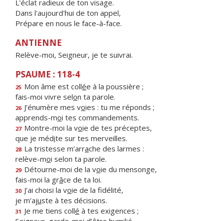
L'éclat radieux de ton visage.
Dans l'aujourd'hui de ton appel,
Prépare en nous le face-à-face.
ANTIENNE
Relève-moi, Seigneur, je te suivrai.
PSAUME : 118-4
Mon âme est coll
é
e à la poussière ;
25
fais-moi vivre sel
o
n ta parole.
J’énumère mes v
o
ies : tu me réponds ;
26
apprends-m
o
i tes commandements.
Montre-moi la v
o
ie de tes préceptes,
27
que je méd
i
te sur tes merveilles.
La tristesse m’arr
a
che des larmes :
28
relève-m
o
i selon ta parole.
Détourne-moi de la v
o
ie du mensonge,
29
fais-moi la gr
â
ce de ta loi.
J’ai choisi la v
o
ie de la fidélité,
30
je m’aj
u
ste à tes décisions.
Je me tiens coll
é
à tes exigences ;
31