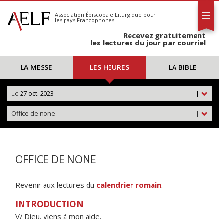
L'AELF
S'abonner
Association Épiscopale Liturgique
pour
les pays Francophones
Calendrier
Recevez gratuitement
Contact
les lectures du jour par courriel
LA MESSE
LES HEURES
LA BIBLE
Le
27 oct. 2023
|
Office de none
|
OFFICE DE NONE
Revenir aux lectures du
calendrier romain
.
INTRODUCTION
V/ Dieu, viens à mon aide,