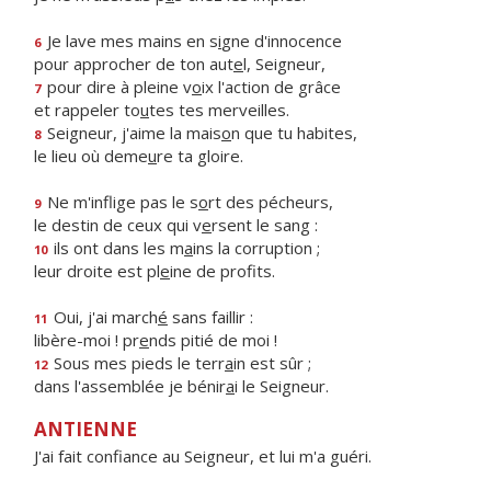
Je lave mes mains en s
i
gne d'innocence
6
pour approcher de ton aut
e
l, Seigneur,
pour dire à pleine v
o
ix l'action de grâce
7
et rappeler to
u
tes tes merveilles.
Seigneur, j'aime la mais
o
n que tu habites,
8
le lieu où deme
u
re ta gloire.
Ne m'inflige pas le s
o
rt des pécheurs,
9
le destin de ceux qui v
e
rsent le sang :
ils ont dans les m
a
ins la corruption ;
10
leur droite est pl
e
ine de profits.
Oui, j'ai march
é
sans faillir :
11
libère-moi ! pr
e
nds pitié de moi !
Sous mes pieds le terr
a
in est sûr ;
12
dans l'assemblée je bénir
a
i le Seigneur.
ANTIENNE
J'ai fait confiance au Seigneur, et lui m'a guéri.