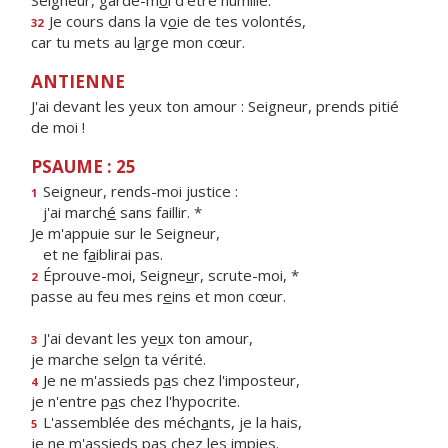
Seigneur, garde-m
o
i d’être humilié.
Je cours dans la v
o
ie de tes volontés,
32
car tu mets au l
a
rge mon cœur.
ANTIENNE
J'ai devant les yeux ton amour : Seigneur, prends pitié
de moi !
PSAUME : 25
Seigneur, rends-moi justice :
1
j'ai march
é
sans faillir. *
Je m'appuie sur le Seigneur,
et ne f
a
iblirai pas.
Éprouve-moi, Seigne
u
r, scrute-moi, *
2
passe au feu mes r
e
ins et mon cœur.
J'ai devant les ye
u
x ton amour,
3
je marche sel
o
n ta vérité.
Je ne m'assieds p
a
s chez l'imposteur,
4
je n'entre p
a
s chez l'hypocrite.
L'assemblée des méch
a
nts, je la hais,
5
je ne m'assieds p
a
s chez les impies.