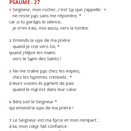
PSAUME : 27
Seigneur, mon rocher, c'est t
o
i que j'appelle : +
1
ne reste p
a
s sans me répondre, *
car si tu gard
a
is le silence,
je m'en irais, moi auss
i
, vers la tombe.
Entends la v
o
ix de ma prière
2
quand je cr
i
e vers toi, *
quand j'él
è
ve les mains
vers le S
a
int des Saints !
Ne me traîne p
a
s chez les impies,
3
chez les h
o
mmes criminels ; *
à leurs voisins ils p
a
rlent de paix
quand le m
a
l est dans leur cœur.
Bén
i
soit le Seigneur *
6
qui entend la v
o
ix de ma prière !
Le Seigneur est ma f
o
rce et mon rempart ;
7
à lui, mon cœ
u
r fait confiance :