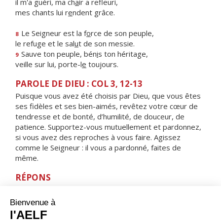
il m'a guéri, ma ch
a
ir a refleuri,
mes chants lui r
e
ndent grâce.
Le Seigneur est la f
o
rce de son peuple,
8
le refuge et le sal
u
t de son messie.
Sauve ton peuple, bén
i
s ton héritage,
9
veille sur lui, porte-l
e
toujours.
PAROLE DE DIEU : COL 3, 12-13
Puisque vous avez été choisis par Dieu, que vous êtes
ses fidèles et ses bien-aimés, revêtez votre cœur de
tendresse et de bonté, d’humilité, de douceur, de
patience. Supportez-vous mutuellement et pardonnez,
si vous avez des reproches à vous faire. Agissez
comme le Seigneur : il vous a pardonné, faites de
même.
RÉPONS
V/
Le Seigneur est tendresse et pitié,
lent à la colère et plein d'amour.
ORAISON