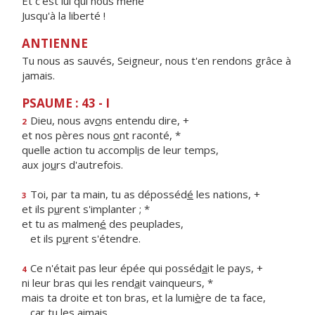
Et c'est lui qui nous mène
Jusqu'à la liberté !
ANTIENNE
Tu nous as sauvés, Seigneur, nous t'en rendons grâce à
jamais.
PSAUME : 43 - I
Dieu, nous av
o
ns entendu dire, +
2
et nos pères nous
o
nt raconté, *
quelle action tu accompl
i
s de leur temps,
aux jo
u
rs d'autrefois.
Toi, par ta main, tu as déposséd
é
les nations, +
3
et ils p
u
rent s'implanter ; *
et tu as malmen
é
des peuplades,
et ils p
u
rent s'étendre.
Ce n'était pas leur épée qui posséd
a
it le pays, +
4
ni leur bras qui les rend
a
it vainqueurs, *
mais ta droite et ton bras, et la lumi
è
re de ta face,
c
a
r tu les aimais.