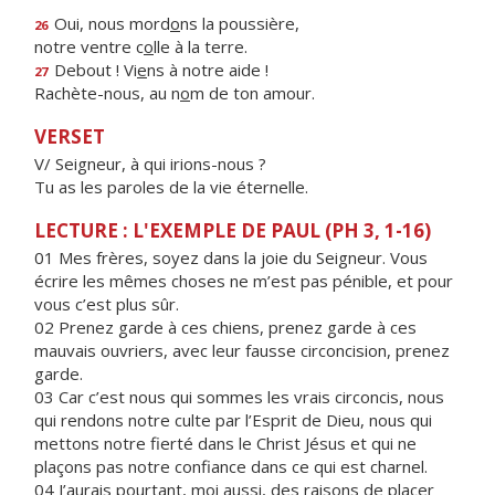
Oui, nous mord
o
ns la poussière,
26
notre ventre c
o
lle à la terre.
Debout ! Vi
e
ns à notre aide !
27
Rachète-nous, au n
o
m de ton amour.
VERSET
V/ Seigneur, à qui irions-nous ?
Tu as les paroles de la vie éternelle.
LECTURE : L'EXEMPLE DE PAUL (PH 3, 1-16)
01 Mes frères, soyez dans la joie du Seigneur. Vous
écrire les mêmes choses ne m’est pas pénible, et pour
vous c’est plus sûr.
02 Prenez garde à ces chiens, prenez garde à ces
mauvais ouvriers, avec leur fausse circoncision, prenez
garde.
03 Car c’est nous qui sommes les vrais circoncis, nous
qui rendons notre culte par l’Esprit de Dieu, nous qui
mettons notre fierté dans le Christ Jésus et qui ne
plaçons pas notre confiance dans ce qui est charnel.
04 J’aurais pourtant, moi aussi, des raisons de placer