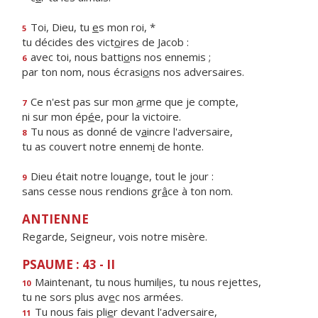
Toi, Dieu, tu
e
s mon roi, *
5
tu décides des vict
o
ires de Jacob :
avec toi, nous batti
o
ns nos ennemis ;
6
par ton nom, nous écrasi
o
ns nos adversaires.
Ce n'est pas sur mon
a
rme que je compte,
7
ni sur mon ép
é
e, pour la victoire.
Tu nous as donné de v
a
incre l'adversaire,
8
tu as couvert notre ennem
i
de honte.
Dieu était notre lou
a
nge, tout le jour :
9
sans cesse nous rendions gr
â
ce à ton nom.
ANTIENNE
Regarde, Seigneur, vois notre misère.
PSAUME : 43 - II
Maintenant, tu nous humil
i
es, tu nous rejettes,
10
tu ne sors plus av
e
c nos armées.
Tu nous fais pli
e
r devant l'adversaire,
11