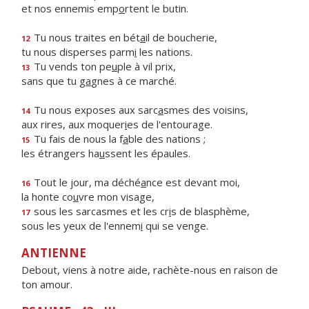
et nos ennemis emp
o
rtent le butin.
Tu nous traites en bét
a
il de boucherie,
12
tu nous disperses parm
i
les nations.
Tu vends ton pe
u
ple à vil prix,
13
sans que tu g
a
gnes à ce marché.
Tu nous exposes aux sarc
a
smes des voisins,
14
aux rires, aux moquer
i
es de l'entourage.
Tu fais de nous la f
a
ble des nations ;
15
les étrangers ha
u
ssent les épaules.
Tout le jour, ma déché
a
nce est devant moi,
16
la honte co
u
vre mon visage,
sous les sarcasmes et les cr
i
s de blasphème,
17
sous les yeux de l'ennem
i
qui se venge.
ANTIENNE
Debout, viens à notre aide, rachète-nous en raison de
ton amour.