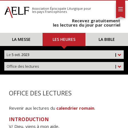
L'AELF
S'abonner
Association Épiscopale Liturgique
pour
les pays Francophones
Calendrier
Recevez gratuitement
Contact
les lectures du jour par courriel
LA MESSE
LES HEURES
LA BIBLE
Le
5 oct. 2023
|
Office des lectures
|
OFFICE DES LECTURES
Revenir aux lectures du
calendrier romain
.
INTRODUCTION
V/ Dieu, viens à mon aide,