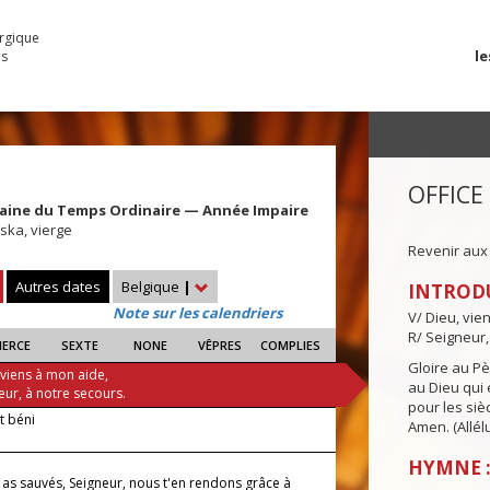
urgique
le
es
OFFICE
maine du Temps Ordinaire — Année Impaire
ska, vierge
Revenir aux
Autres dates
Belgique
|
INTROD
Note sur les calendriers
V/ Dieu, vie
R/ Seigneur,
IERCE
SEXTE
NONE
VÊPRES
COMPLIES
Gloire au Pèr
 viens à mon aide,
au Dieu qui e
eur, à notre secours.
pour les siè
it béni
Amen. (Allélu
HYMNE :
 as sauvés, Seigneur, nous t'en rendons grâce à