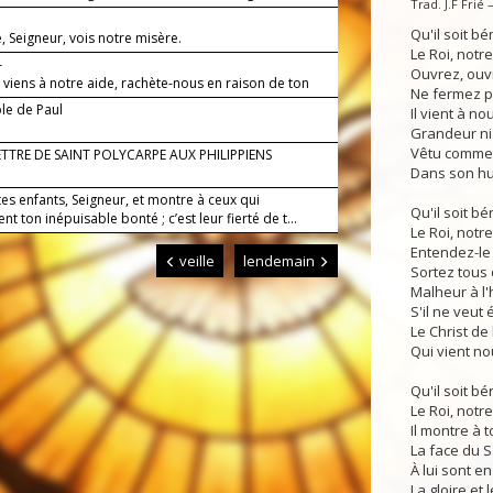
Trad. J.F Frié
Qu'il soit bén
 Seigneur, vois notre misère.
Le Roi, notre
—
Ouvrez, ouv
 viens à notre aide, rachète-nous en raison de ton
Ne fermez p
le de Paul
Il vient à no
Grandeur ni
Vêtu comme 
ETTRE DE SAINT POLYCARPE AUX PHILIPPIENS
Dans son hum
tes enfants, Seigneur, et montre à ceux qui
Qu'il soit bén
ent ton inépuisable bonté ; c’est leur fierté de t...
Le Roi, notre
Entendez-le 
veille
lendemain
Sortez tous d
Malheur à l
S'il ne veut 
Le Christ de
Qui vient no
Qu'il soit bén
Le Roi, notre
Il montre à 
La face du S
À lui sont e
La gloire et 