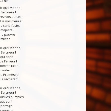
 — CNPL
i, qu'il vienne,
 Seigneur !
rez vos portes,
lus vos cœurs !
us sans faste,
 majesté,
le pauvre
ilité !
i, qu'il vienne,
 Seigneur !
qui parle,
e l'erreur !
'homme riche
écouter
 la Promesse
us racheter !
i, qu'il vienne,
 Seigneur !
tous les humbles
auveur !
n partage
le pouvoir,