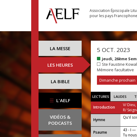
Association Épiscopale Lit
pour les pays Francophon
LA MESSE
5 OCT. 2023
jeudi, 26ème Se
Ste Faustine Kowal
LES HEURES
Mémoire facultative
Dimanche prochain
LA BIBLE
LECTURES
LAUDES
T
L'AELF
V/ Dieu,
Introduction
R/ Seign
VIDÉOS &
Qu'il so
...
Hymne
PODCASTS
43 - I —
Psaume
Tu nous