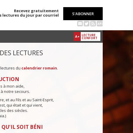
Recevez gratuitement
S'ABONNER
s lectures du jour par courriel
API
LECTURE
A+
CONFORT
 DES LECTURES
 lectures du
calendrier romain
.
UCTION
ns à mon aide,
 à notre secours.
e, et au Fils et au Saint-Esprit,
st, qui était et qui vient,
cles des siècles.
ia.)
 QU'IL SOIT BÉNI