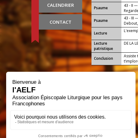
jamais.
CALENDRIER
43 - II —
Psaume
Regarde,
43 - III 
Psaume
CONTACT
Debout,
amour.
L'exemp
Lecture
Lecture
DE LA L
patristique
Assiste 
Conclusion
t’implor