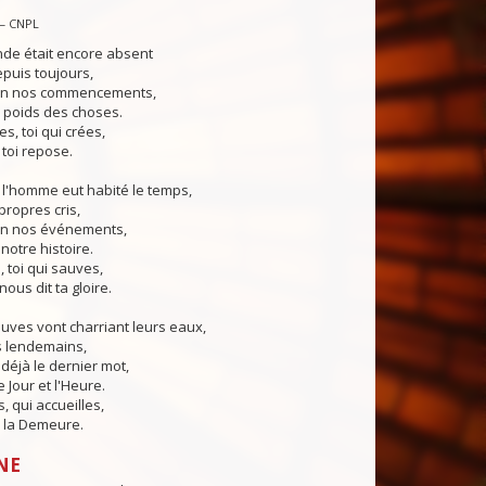
— CNPL
nde était encore absent
puis toujours,
 en nos commencements,
e poids des choses.
s, toi qui crées,
 toi repose.
 l'homme eut habité le temps,
propres cris,
 en nos événements,
notre histoire.
, toi qui sauves,
nous dit ta gloire.
euves vont charriant leurs eaux,
s lendemains,
 déjà le dernier mot,
 Jour et l'Heure.
, qui accueilles,
 la Demeure.
NE