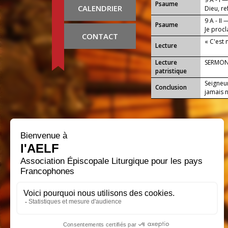
Psaume
CALENDRIER
Dieu, r
9 A - II 
Psaume
Je proc
CONTACT
« C'est 
Lecture
Lecture
SERMON
patristique
Seigneu
Conclusion
jamais n