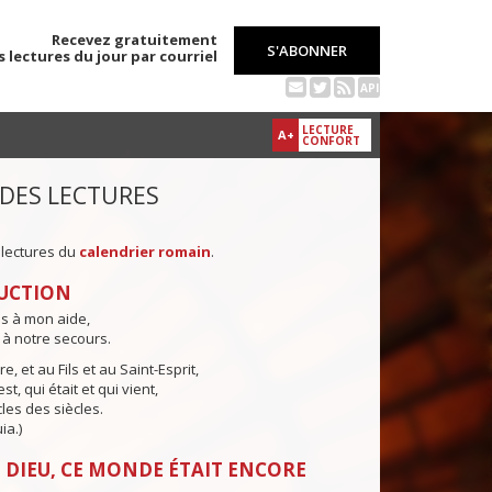
Recevez gratuitement
S'ABONNER
s lectures du jour par courriel
API
LECTURE
A+
CONFORT
 DES LECTURES
 lectures du
calendrier romain
.
UCTION
ns à mon aide,
 à notre secours.
e, et au Fils et au Saint-Esprit,
st, qui était et qui vient,
cles des siècles.
ia.)
 DIEU, CE MONDE ÉTAIT ENCORE