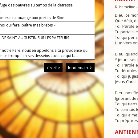
efuge des pauvres au temps de la détresse.
D. Hameline 
—
Dieu, ce mo
lamerai ta louange aux portes de Sion.
Que déjà, de
moi qui ferai paître mes brebis »
Toi, Parole
Tu portais l
Toi qui pense
 DE SAINT AUGUSTIN SUR LES PASTEURS
L'univers en
r notre Père, nous en appelons à ta providence qui
Dieu, quand
e se trompe en ses desseins : tout ce qui fa...
Y jetant ses 
Toi, Parole
veille
lendemain
Tu déroules 
Toi qui juges
Jésus Christ 
Dieu, nos fl
Ignorant de
Toi qui tiens
Tu connais le
Toi qui aimes
Tu prépares
ANTIEN