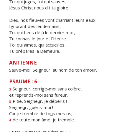
Toi qui juges, toi qui sauves,
Jésus Christ nous dit ta gloire.
Dieu, nos fleuves vont charriant leurs eaux,
Ignorant des lendemains,
Toi qui tiens déjà le dernier mot,
Tu connais le Jour et l'Heure.
Toi qui aimes, qui accueilles,
Tu prépares la Demeure.
ANTIENNE
Sauve-moi, Seigneur, au nom de ton amour.
PSAUME : 6
Seigneur, corrige-m
o
i sans colère,
2
et reprends-m
o
i sans fureur.
Pitié, Seigne
u
r, je dépéris !
3
Seigne
u
r, guéris-moi !
Car je tremble de to
u
s mes os,
de toute mon
â
me, je tremble.
4