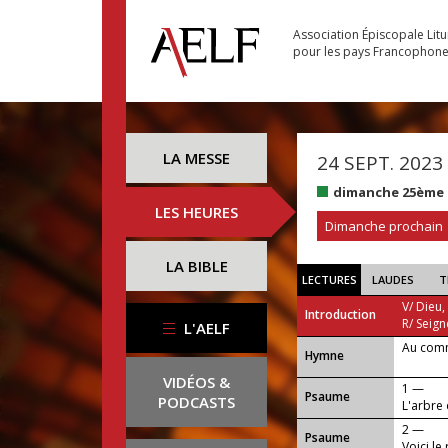
Association Épiscopale Lit
pour les pays Francophon
LA MESSE
24 SEPT. 2023
dimanche 25ème 
LES HEURES
Dimanche prochain
LA BIBLE
LECTURES
LAUDES
T
V/ Dieu,
Introduction
R/ Seign
L'AELF
Au com
...
Hymne
VIDÉOS &
1 —
Psaume
PODCASTS
L'arbre d
2 —
Psaume
Voici le