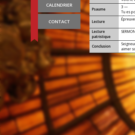
CALENDRIER
Fils bie
3 —
Psaume
Tu es po
tête hau
Épreuve
CONTACT
Lecture
Lecture
SERMON
patristique
Seigneur
Conclusion
aimer s