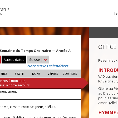
urgique
le
es
OFFICE
Semaine du Temps Ordinaire — Année A
Autres dates
Suisse
|
Revenir aux
Note sur les calendriers
INTROD
IERCE
SEXTE
NONE
VÊPRES
COMPLIES
V/ Dieu, vie
 viens à mon aide,
R/ Seigneur,
eur, à notre secours.
Gloire au Pèr
mencement
au Dieu qui e
pour les siè
Amen. (Allélu
e vie, c'est ta croix, Seigneur, alléluia.
HYMNE 
 roi que j'établis sur ma sainte montagne : c'est mon