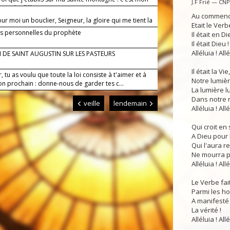
J.F Frié — CN
n-aimé. Alléluia.
Au commen
ur moi un bouclier, Seigneur, la gloire qui me tient la
Etait le Verbe
te.
s personnelles du prophète
Il était en Di
Il était Dieu !
Alléluia ! Allé
 DE SAINT AUGUSTIN SUR LES PASTEURS
Il était la Vie,
, tu as voulu que toute la loi consiste à t'aimer et à
Notre lumièr
on prochain : donne-nous de garder tes c...
La lumière lu
Dans notre n
veille
lendemain
Alléluia ! Allé
Qui croit en
A Dieu pour 
Qui l'aura r
Ne mourra pl
Alléluia ! Allé
Le Verbe fait
Parmi les 
A manifesté
La vérité !
Alléluia ! Allé