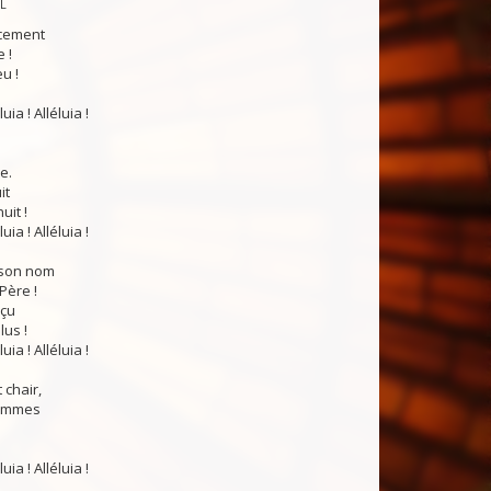
PL
cement
 !
eu !
luia ! Alléluia !
e.
it
uit !
luia ! Alléluia !
 son nom
Père !
eçu
us !
luia ! Alléluia !
 chair,
hommes
luia ! Alléluia !