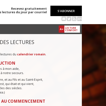
Recevez gratuitement
S'ABONNER
s lectures du jour par courriel
API
LECTURE
A+
CONFORT
 DES LECTURES
 lectures du
calendrier romain
.
UCTION
ns à mon aide,
 à notre secours.
e, et au Fils et au Saint-Esprit,
st, qui était et qui vient,
cles des siècles.
ia.)
: AU COMMENCEMENT