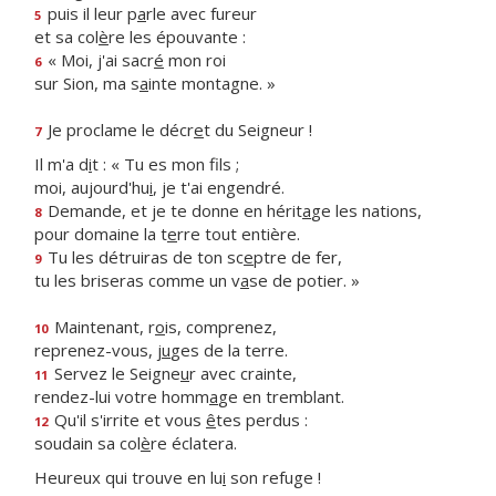
puis il leur p
a
rle avec fureur
5
et sa col
è
re les épouvante :
« Moi, j'ai sacr
é
mon roi
6
sur Sion, ma s
a
inte montagne. »
Je proclame le décr
e
t du Seigneur !
7
Il m'a d
i
t : « Tu es mon fils ;
moi, aujourd'hu
i
, je t'ai engendré.
Demande, et je te donne en hérit
a
ge les nations,
8
pour domaine la t
e
rre tout entière.
Tu les détruiras de ton sc
e
ptre de fer,
9
tu les briseras comme un v
a
se de potier. »
Maintenant, r
o
is, comprenez,
10
reprenez-vous, j
u
ges de la terre.
Servez le Seigne
u
r avec crainte,
11
rendez-lui votre homm
a
ge en tremblant.
Qu'il s'irrite et vous
ê
tes perdus :
12
soudain sa col
è
re éclatera.
Heureux qui trouve en lu
i
son refuge !