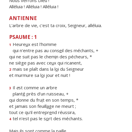
Nous verrons Dieu !
Alléluia ! Alléluia ! Alléluia !
ANTIENNE
L'arbre de vie, c'est ta croix, Seigneur, alléluia.
PSAUME : 1
Heure
u
x est l'homme
1
qui n'entre pas au cons
e
il des méchants, +
qui ne suit pas le chem
i
n des pécheurs, *
ne siège pas avec ce
u
x qui ricanent,
mais se plaît dans la l
o
i du Seigneur
2
et murmure sa l
o
i jour et nuit !
Il
e
st comme un arbre
3
plant
é
près d'un ruisseau, +
qui donne du fru
i
t en son temps, *
et jamais son feuill
a
ge ne meurt ;
tout ce qu'il entrepr
e
nd réussira,
tel n'est pas le s
o
rt des méchants.
4
Mais ils s
o
nt comme la paille