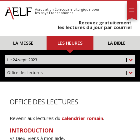
L'AELF
S'abonner
Association Épiscopale Liturgique
pour
les pays Francophones
Calendrier
Recevez gratuitement
Contact
les lectures du jour par courriel
LA MESSE
LES HEURES
LA BIBLE
Le
24 sept. 2023
|
Office des lectures
|
OFFICE DES LECTURES
Revenir aux lectures du
calendrier romain
.
INTRODUCTION
V/ Dieu, viens à mon aide,