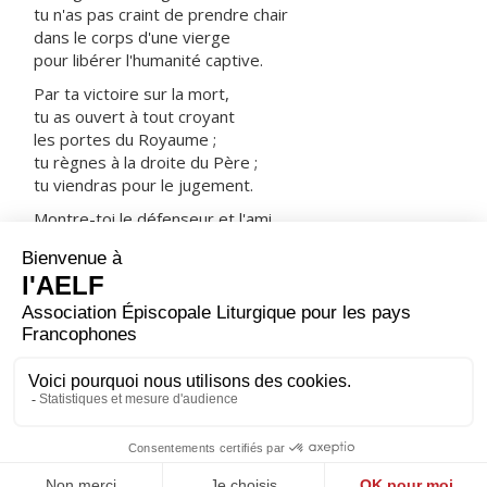
tu n'as pas craint de prendre chair
dans le corps d'une vierge
pour libérer l'humanité captive.
Par ta victoire sur la mort,
tu as ouvert à tout croyant
les portes du Royaume ;
tu règnes à la droite du Père ;
tu viendras pour le jugement.
Montre-toi le défenseur et l'ami
des hommes sauvés par ton sang :
prends-les avec tous les saints
dans ta joie et dans ta lumière.
ORAISON
Seigneur, tu as voulu que toute la loi consiste à t'aimer
et à aimer son prochain : donne-nous de garder tes
commandements, et de parvenir ainsi à la vie éternelle.