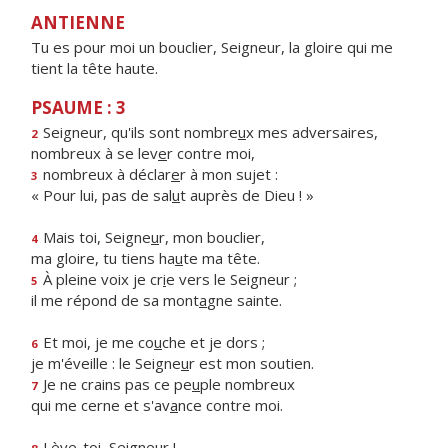
ANTIENNE
Tu es pour moi un bouclier, Seigneur, la gloire qui me
tient la tête haute.
PSAUME : 3
Seigneur, qu'ils sont nombre
u
x mes adversaires,
2
nombreux à se lev
e
r contre moi,
nombreux à déclar
e
r à mon sujet :
3
« Pour lui, pas de sal
u
t auprès de Dieu ! »
Mais toi, Seigne
u
r, mon bouclier,
4
ma gloire, tu tiens ha
u
te ma tête.
À pleine voix je cr
i
e vers le Seigneur ;
5
il me répond de sa mont
a
gne sainte.
Et moi, je me co
u
che et je dors ;
6
je m'éveille : le Seigne
u
r est mon soutien.
Je ne crains pas ce pe
u
ple nombreux
7
qui me cerne et s'av
a
nce contre moi.
Lève-t
o
i, Seigneur !