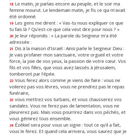
Le matin, je parlais encore au peuple, et le soir ma
18
femme mourut. Le lendemain matin, je fis ce qui m’avait
été ordonné.
Les gens me dirent : « Vas-tu nous expliquer ce que
19
tu fais là ? Qu’est-ce que cela veut dire pour nous ? »
Je leur répondis : « La parole du Seigneur m’a été
20
adressée :
Dis à la maison d’Israël : Ainsi parle le Seigneur Dieu :
21
Je vais profaner mon sanctuaire, votre orgueil et votre
force, la joie de vos yeux, la passion de votre cœur. Vos
fils et vos filles, que vous avez laissés à Jérusalem,
tomberont par l’épée.
Vous ferez alors comme je viens de faire : vous ne
22
voilerez pas vos lèvres, vous ne prendrez pas le repas
funéraire,
vous mettrez vos turbans, et vous chausserez vos
23
sandales. Vous ne ferez pas de lamentation, vous ne
pleurerez pas. Mais vous pourrirez dans vos péchés, et
vous gémirez tous ensemble.
Ézékiel sera pour vous un signe : tout ce qu’il a fait,
24
vous le ferez. Et quand cela arrivera, vous saurez que Je