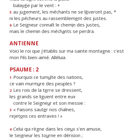
balay
é
e par le vent : +
au jugement, les méchants ne se l
è
veront pas, *
5
ni les pécheurs au rassemblem
e
nt des justes.
Le Seigneur connaît le chem
i
n des justes,
6
mais le chemin des méch
a
nts se perdra.
ANTIENNE
Voici le roi que j'établis sur ma sainte montagne : c'est
mon Fils bien-aimé. Alléluia.
PSAUME : 2
Pourquoi ce tum
u
lte des nations,
1
ce vain murm
u
re des peuples ?
Les rois de la t
e
rre se dressent,
2
les grands se liguent entre eux
contre le Seigne
u
r et son messie :
« Faisons saut
e
r nos chaînes,
3
rejet
o
ns ces entraves ! »
Celui qui règne dans les cie
u
x s'en amuse,
4
le Seigneur les to
u
rne en dérision ;