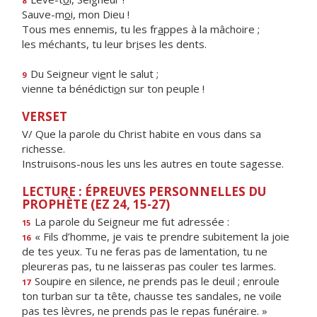
8
Sauve-m
o
i, mon Dieu !
Tous mes ennemis, tu les fr
a
ppes à la mâchoire ;
les méchants, tu leur br
i
ses les dents.
Du Seigneur vi
e
nt le salut ;
9
vienne ta bénédicti
o
n sur ton peuple !
VERSET
V/ Que la parole du Christ habite en vous dans sa
richesse.
Instruisons-nous les uns les autres en toute sagesse.
LECTURE : ÉPREUVES PERSONNELLES DU
PROPHÈTE (EZ 24, 15-27)
La parole du Seigneur me fut adressée :
15
« Fils d’homme, je vais te prendre subitement la joie
16
de tes yeux. Tu ne feras pas de lamentation, tu ne
pleureras pas, tu ne laisseras pas couler tes larmes.
Soupire en silence, ne prends pas le deuil ; enroule
17
ton turban sur ta tête, chausse tes sandales, ne voile
pas tes lèvres, ne prends pas le repas funéraire. »