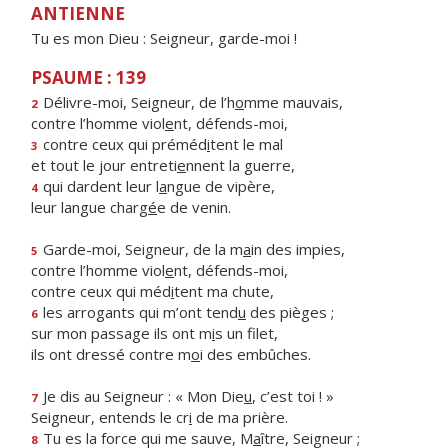
ANTIENNE
Tu es mon Dieu : Seigneur, garde-moi !
PSAUME : 139
Délivre-moi, Seigneur, de l’h
o
mme mauvais,
2
contre l’homme viol
e
nt, défends-moi,
contre ceux qui préméd
i
tent le mal
3
et tout le jour entreti
e
nnent la guerre,
qui dardent leur l
a
ngue de vipère,
4
leur langue charg
é
e de venin.
Garde-moi, Seigneur, de la m
a
in des impies,
5
contre l’homme viol
e
nt, défends-moi,
contre ceux qui méd
i
tent ma chute,
les arrogants qui m’ont tend
u
des pièges ;
6
sur mon passage ils ont m
i
s un filet,
ils ont dressé contre m
o
i des embûches.
Je dis au Seigneur : « Mon Die
u
, c’est toi ! »
7
Seigneur, entends le cr
i
de ma prière.
Tu es la force qui me sauve, M
a
ître, Seigneur ;
8