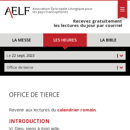
L'AELF
S'abonner
Association Épiscopale Liturgique
pour
les pays Francophones
Calendrier
Recevez gratuitement
Contact
les lectures du jour par courriel
LA MESSE
LES HEURES
LA BIBLE
Le
22 sept. 2023
|
Office de tierce
|
OFFICE DE TIERCE
Revenir aux lectures du
calendrier romain
.
INTRODUCTION
V/ Dieu, viens à mon aide,