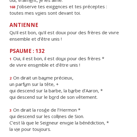
oui, vraim
e
nt, je les aime.
J’observe tes exig
e
nces et tes préceptes :
168
toutes mes v
o
ies sont devant toi.
ANTIENNE
Qu’il est bon, qu’il est doux pour des frères de vivre
ensemble et d’être unis !
PSAUME : 132
Oui, il est bon, il est do
u
x pour des frères *
1
de vivre ens
e
mble et d’être unis !
On dirait un ba
u
me précieux,
2
un parf
u
m sur la tête, +
qui descend sur la barbe, la b
a
rbe d’Aaron, *
qui descend sur le b
o
rd de son vêtement.
On dirait la ros
é
e de l’Hermon *
3
qui descend sur les coll
i
nes de Sion.
C’est là que le Seigneur env
o
ie la bénédiction, *
la v
i
e pour toujours.