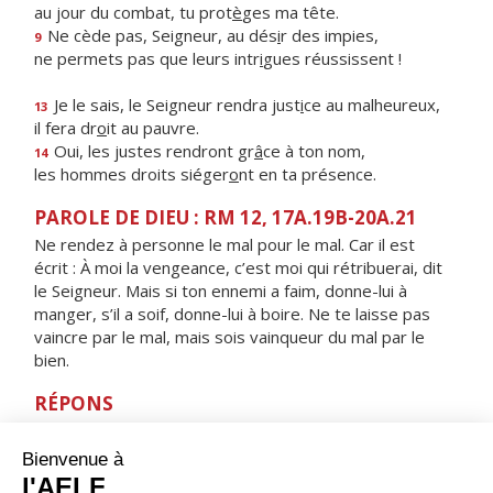
au jour du combat, tu prot
è
ges ma tête.
Ne cède pas, Seigneur, au dés
i
r des impies,
9
ne permets pas que leurs intr
i
gues réussissent !
Je le sais, le Seigneur rendra just
i
ce au malheureux,
13
il fera dr
o
it au pauvre.
Oui, les justes rendront gr
â
ce à ton nom,
14
les hommes droits siéger
o
nt en ta présence.
PAROLE DE DIEU : RM 12, 17A.19B-20A.21
Ne rendez à personne le mal pour le mal. Car il est
écrit : À moi la vengeance, c’est moi qui rétribuerai, dit
le Seigneur. Mais si ton ennemi a faim, donne-lui à
manger, s’il a soif, donne-lui à boire. Ne te laisse pas
vaincre par le mal, mais sois vainqueur du mal par le
bien.
RÉPONS
V/
L'amour du Seigneur est de toujours à toujours,
sa justice pour ceux qui gardent son alliance.