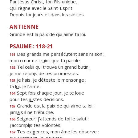
Par Jésus Christ, ton Fils unique,
Qui règne avec le Saint-Esprit
Depuis toujours et dans les siècles.
ANTIENNE
Grande est la paix de qui aime ta loi.
PSAUME : 118-21
Des grands me perséc
u
tent sans raison ;
161
mon cœur ne cr
a
int que ta parole.
Tel celui qui tro
u
ve un grand butin,
162
je me réjou
i
s de tes promesses.
Je hais, je dét
e
ste le mensonge ;
163
ta l
o
i, je l’aime.
Sept fois chaque jo
u
r, je te loue
164
pour tes j
u
stes décisions.
Grande est la paix de qui
a
ime ta loi ;
165
jam
a
is il ne trébuche.
Seigneur, j’attends de t
o
i le salut :
166
j’accompl
i
s tes volontés.
Tes exigences, mon
â
me les observe :
167