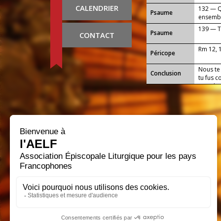
CALENDRIER
132 — Qu
Psaume
ensemble
139 — T
Psaume
CONTACT
Rm 12, 
Péricope
Nous te
Conclusion
tu fus c
nous le
qui règn