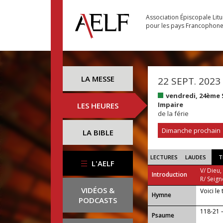
Association Épiscopale Lit
pour les pays Francophon
LA MESSE
22 SEPT. 2023
vendredi, 24ème
Impaire
LES HEURES
de la férie
Dimanche prochain
LA BIBLE
LECTURES
LAUDES
T
L'AELF
V/ Dieu,
Introduction
R/ Seign
VIDÉOS &
Voici le
...
Hymne
PODCASTS
118-21 —
Psaume