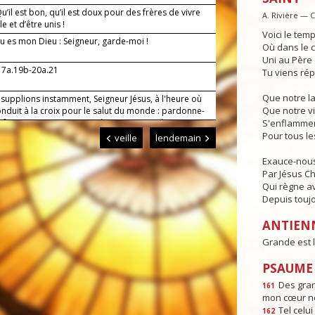
’il est bon, qu’il est doux pour des frères de vivre
A. Rivière — 
 et d’être unis !
Voici le temp
u es mon Dieu : Seigneur, garde-moi !
Où dans le c
Uni au Père e
17a.19b-20a.21
Tu viens rép
Que notre l
 supplions instamment, Seigneur Jésus, à l'heure où
Que notre vi
onduit à la croix pour le salut du monde : pardonne-
s fautes commises et protège-nous pour l'avenir. Toi
S'enflammen
es pour les siècles des siècles. Amen.
Pour tous l
veille
lendemain
Exauce-nous
Par Jésus Chr
Qui règne av
Depuis toujo
ANTIEN
Grande est l
PSAUME :
Des gra
161
mon cœur ne
Tel celui 
162