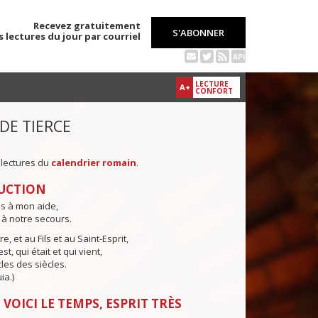
Recevez gratuitement
S'ABONNER
s lectures du jour par courriel
API
LECTURE
A+
CONFORT
 DE TIERCE
 lectures du
calendrier romain
.
UCTION
ns à mon aide,
 à notre secours.
e, et au Fils et au Saint-Esprit,
st, qui était et qui vient,
cles des siècles.
ia.)
 VOICI LE TEMPS, ESPRIT TRÈS