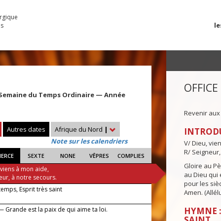
urgique
le
es
OFFICE
 Semaine du Temps Ordinaire — Année
Revenir aux
Autres dates
Afrique du Nord
|
INTROD
Note sur les calendriers
V/ Dieu, vie
R/ Seigneur,
IERCE
SEXTE
NONE
VÊPRES
COMPLIES
Gloire au Pèr
 viens à mon aide,
au Dieu qui e
eur, à notre secours.
pour les siè
 temps, Esprit très saint
Amen. (Allélu
 Grande est la paix de qui aime ta loi.
HYMNE :
SAINT