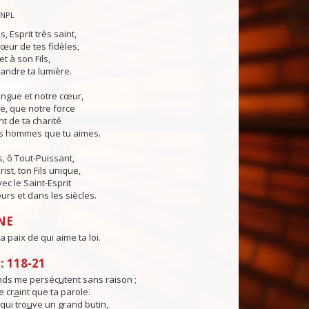
CNPL
s, Esprit très saint,
œur de tes fidèles,
t à son Fils,
andre ta lumière.
angue et notre cœur,
e, que notre force
t de ta charité
es hommes que tu aimes.
, ô Tout-Puissant,
ist, ton Fils unique,
ec le Saint-Esprit
urs et dans les siècles.
NE
a paix de qui aime ta loi.
 118-21
nds me perséc
u
tent sans raison ;
 cr
a
int que ta parole.
qui tro
u
ve un grand butin,