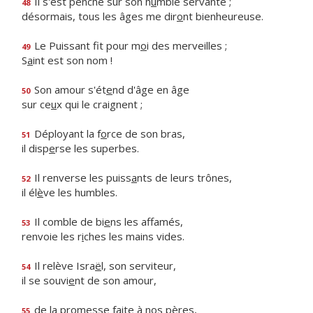
Il s'est penché sur son h
u
mble servante ;
48
désormais, tous les âges me dir
o
nt bienheureuse.
Le Puissant fit pour m
o
i des merveilles ;
49
S
a
int est son nom !
Son amour s'ét
e
nd d'âge en âge
50
sur ce
u
x qui le craignent ;
Déployant la f
o
rce de son bras,
51
il disp
e
rse les superbes.
Il renverse les puiss
a
nts de leurs trônes,
52
il él
è
ve les humbles.
Il comble de bi
e
ns les affamés,
53
renvoie les r
i
ches les mains vides.
Il relève Isra
ë
l, son serviteur,
54
il se souvi
e
nt de son amour,
de la promesse f
a
ite à nos pères,
55