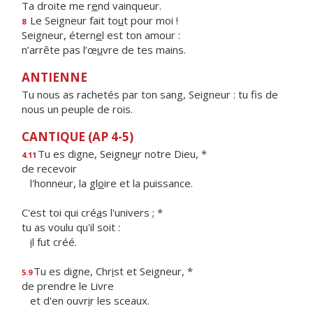
Ta droite me r
e
nd vainqueur.
Le Seigneur fait to
u
t pour moi !
8
Seigneur, étern
e
l est ton amour :
n’arrête pas l’œ
u
vre de tes mains.
ANTIENNE
Tu nous as rachetés par ton sang, Seigneur : tu fis de
nous un peuple de rois.
CANTIQUE (AP 4-5)
Tu es digne, Seigne
u
r notre Dieu, *
4.11
de recevoir
l'honneur, la gl
o
ire et la puissance.
C'est toi qui cré
a
s l'univers ; *
tu as voulu qu'il soit :
i
l fut créé.
Tu es digne, Chr
i
st et Seigneur, *
5.9
de prendre le Livre
et d'en ouvr
i
r les sceaux.