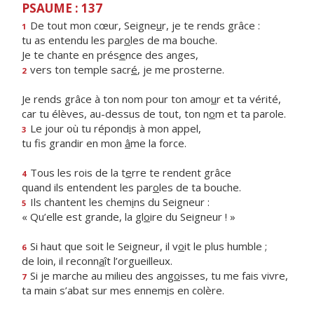
PSAUME : 137
De tout mon cœur, Seigne
u
r, je te rends grâce :
1
tu as entendu les par
o
les de ma bouche.
Je te chante en prés
e
nce des anges,
vers ton temple sacr
é
, je me prosterne.
2
Je rends grâce à ton nom pour ton amo
u
r et ta vérité,
car tu élèves, au-dessus de tout, ton n
o
m et ta parole.
Le jour où tu répond
i
s à mon appel,
3
tu fis grandir en mon
â
me la force.
Tous les rois de la t
e
rre te rendent grâce
4
quand ils entendent les par
o
les de ta bouche.
Ils chantent les chem
i
ns du Seigneur :
5
« Qu’elle est grande, la gl
o
ire du Seigneur ! »
Si haut que soit le Seigneur, il v
o
it le plus humble ;
6
de loin, il reconn
a
ît l’orgueilleux.
Si je marche au milieu des ang
o
isses, tu me fais vivre,
7
ta main s’abat sur mes ennem
i
s en colère.