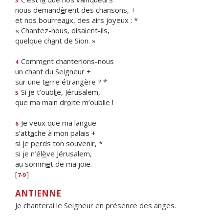
3
nous demand
è
rent des chansons, +
et nos bourrea
u
x, des airs joyeux : *
« Chantez-no
u
s, disaient-ils,
quelque ch
a
nt de Sion. »
Comm
e
nt chanterions-nous
4
un ch
a
nt du Seigneur +
sur une t
e
rre étrangère ? *
Si je t’oubl
i
e, Jérusalem,
5
que ma main dr
o
ite m’oublie !
Je veux que ma langue
6
s’att
a
che à mon palais +
si je p
e
rds ton souvenir, *
si je n’él
è
ve Jérusalem,
au somm
e
t de ma joie.
[
]
7-9
ANTIENNE
Je chanterai le Seigneur en présence des anges.