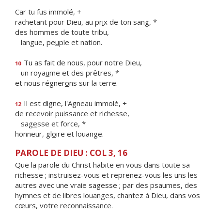
Car tu fus immolé, +
rachetant pour Dieu, au pr
i
x de ton sang, *
des hommes de toute tribu,
langue, pe
u
ple et nation.
Tu as fait de nous, pour notre Dieu,
10
un roya
u
me et des prêtres, *
et nous régner
o
ns sur la terre.
Il est digne, l'Agneau immolé, +
12
de recevoir puissance et richesse,
sag
e
sse et force, *
honneur, gl
o
ire et louange.
PAROLE DE DIEU : COL 3, 16
Que la parole du Christ habite en vous dans toute sa
richesse ; instruisez-vous et reprenez-vous les uns les
autres avec une vraie sagesse ; par des psaumes, des
hymnes et de libres louanges, chantez à Dieu, dans vos
cœurs, votre reconnaissance.