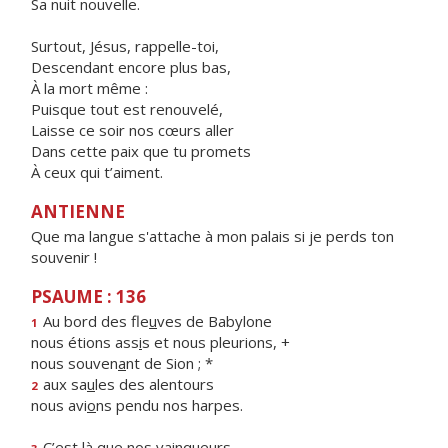
Sa nuit nouvelle.
Surtout, Jésus, rappelle-toi,
Descendant encore plus bas,
À la mort même :
Puisque tout est renouvelé,
Laisse ce soir nos cœurs aller
Dans cette paix que tu promets
À ceux qui t’aiment.
ANTIENNE
Que ma langue s'attache à mon palais si je perds ton
souvenir !
PSAUME : 136
Au bord des fle
u
ves de Babylone
1
nous étions ass
i
s et nous pleurions, +
nous souven
a
nt de Sion ; *
aux sa
u
les des alentours
2
nous avi
o
ns pendu nos harpes.
C’est l
à
que nos vainqueurs