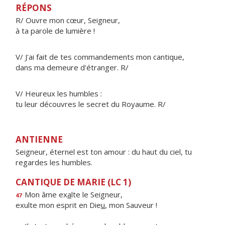
RÉPONS
R/ Ouvre mon cœur, Seigneur,
à ta parole de lumière !
V/ J'ai fait de tes commandements mon cantique,
dans ma demeure d'étranger. R/
V/ Heureux les humbles :
tu leur découvres le secret du Royaume. R/
ANTIENNE
Seigneur, éternel est ton amour : du haut du ciel, tu
regardes les humbles.
CANTIQUE DE MARIE (LC 1)
Mon âme ex
a
lte le Seigneur,
47
exulte mon esprit en Die
u
, mon Sauveur !