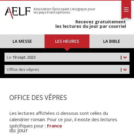
L'AELF
S'abonner
Association Épiscopale Liturgique
pour
les pays Francophones
Calendrier
Recevez gratuitement
Contact
les lectures du jour par courriel
LA MESSE
LES HEURES
LA BIBLE
Le
19 sept. 2023
|
Office des vêpres
|
OFFICE DES VÊPRES
Les lectures affichées ci-dessous sont celles du
calendrier romain. Pour ce jour, il existe des lectures
spécifiques pour :
France
du jour