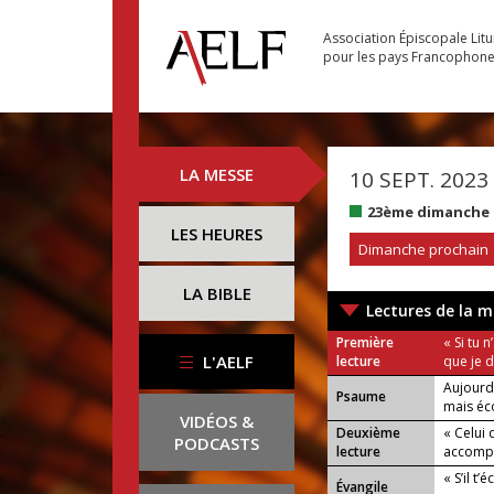
Association Épiscopale Lit
pour les pays Francophon
LA MESSE
10 SEPT. 2023
23ème dimanche 
LES HEURES
Dimanche prochain
LA BIBLE
Lectures de la m
Première
« Si tu 
L'AELF
lecture
que je 
Aujourd
Psaume
mais éco
VIDÉOS &
Deuxième
« Celui 
PODCASTS
lecture
accompli
« S’il t
Évangile