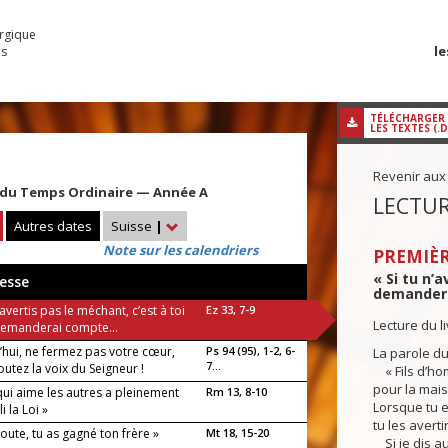
urgique
le
es
TÉLÉCHARGER
LES TEXTES (.
Revenir aux
du Temps Ordinaire — Année A
LECTUR
Autres dates
Suisse
|
Note sur les calendriers
PREMIÈR
« Si tu n’a
esse
demandera
n’avertis pas le méchant, c’est à toi
Ez 33, 7-9
Lecture du l
demanderai compte...
’hui, ne fermez pas votre cœur,
Ps 94 (95), 1-2, 6-
La parole du
7...
utez la voix du Seigneur !
« Fils d’hom
pour la mais
qui aime les autres a pleinement
Rm 13, 8-10
Lorsque tu 
 la Loi »
tu les avert
’écoute, tu as gagné ton frère »
Mt 18, 15-20
Si je dis au