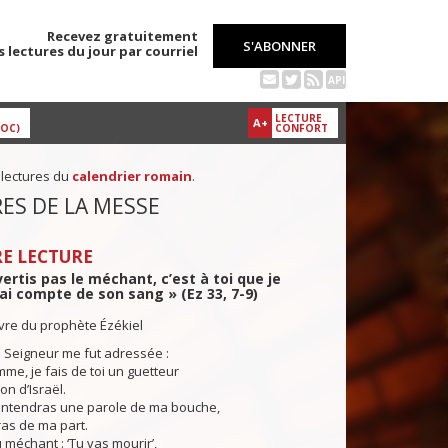
Recevez gratuitement
S'ABONNER
s lectures du jour par courriel
API
LECTURE
A+
DOC)
CONFORT
 lectures du
calendrier romain
.
ES DE LA MESSE
E LECTURE
vertis pas le méchant, c’est à toi que je
i compte de son sang » (Ez 33, 7-9)
ivre du prophète Ézékiel
 Seigneur me fut adressée :
me, je fais de toi un guetteur
on d’Israël.
entendras une parole de ma bouche,
iras de ma part.
 méchant : ‘Tu vas mourir’,