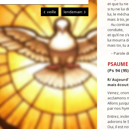
et que tu ne 
si tu ne lui
veille
lendemain
lui, le méch
mais à toi, 
Au contrair
conduite,
et qu’il ne 
lui mourra d
mais toi, tu 
– Parole du
PSAUME
(Ps 94 (95)
R/ Aujourd’
mais écoute
Venez, crion
acclamons no
Allons jusqu
par nos hym
Entrez, incl
adorons le S
Oui, il est no