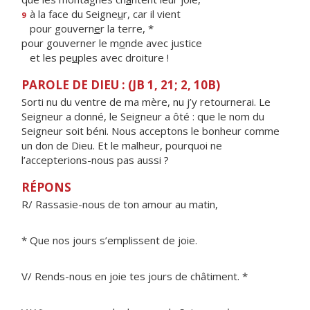
à la face du Seigne
u
r, car il vient
9
pour gouvern
e
r la terre, *
pour gouverner le m
o
nde avec justice
et les pe
u
ples avec droiture !
PAROLE DE DIEU : (JB 1, 21; 2, 10B)
Sorti nu du ventre de ma mère, nu j’y retournerai. Le
Seigneur a donné, le Seigneur a ôté : que le nom du
Seigneur soit béni. Nous acceptons le bonheur comme
un don de Dieu. Et le malheur, pourquoi ne
l’accepterions-nous pas aussi ?
RÉPONS
R/ Rassasie-nous de ton amour au matin,
* Que nos jours s’emplissent de joie.
V/ Rends-nous en joie tes jours de châtiment. *