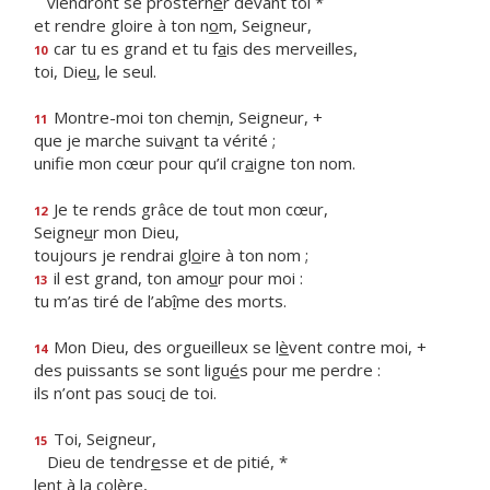
viendront se prostern
e
r devant toi *
et rendre gloire à ton n
o
m, Seigneur,
car tu es grand et tu f
a
is des merveilles,
10
toi, Die
u
, le seul.
Montre-moi ton chem
i
n, Seigneur, +
11
que je marche suiv
a
nt ta vérité ;
unifie mon cœur pour qu’il cr
a
igne ton nom.
Je te rends grâce de tout mon cœur,
12
Seigne
u
r mon Dieu,
toujours je rendrai gl
o
ire à ton nom ;
il est grand, ton amo
u
r pour moi :
13
tu m’as tiré de l’ab
î
me des morts.
Mon Dieu, des orgueilleux se l
è
vent contre moi, +
14
des puissants se sont ligu
é
s pour me perdre :
ils n’ont pas souc
i
de toi.
Toi, Seigneur,
15
Dieu de tendr
e
sse et de pitié, *
lent à la colère,