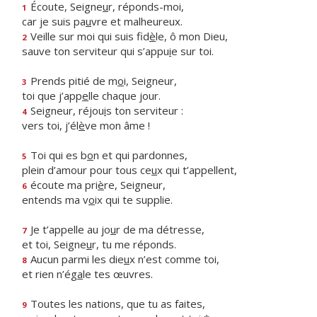
Écoute, Seigne
u
r, réponds-moi,
1
car je suis pa
u
vre et malheureux.
Veille sur moi qui suis fid
è
le, ô mon Dieu,
2
sauve ton serviteur qui s’appu
i
e sur toi.
Prends pitié de m
o
i, Seigneur,
3
toi que j’app
e
lle chaque jour.
Seigneur, réjou
i
s ton serviteur :
4
vers toi, j’él
è
ve mon âme !
Toi qui es b
o
n et qui pardonnes,
5
plein d’amour pour tous ce
u
x qui t’appellent,
écoute ma pri
è
re, Seigneur,
6
entends ma v
o
ix qui te supplie.
Je t’appelle au jo
u
r de ma détresse,
7
et toi, Seigne
u
r, tu me réponds.
Aucun parmi les die
u
x n’est comme toi,
8
et rien n’ég
a
le tes œuvres.
Toutes les nations, que tu as faites,
9