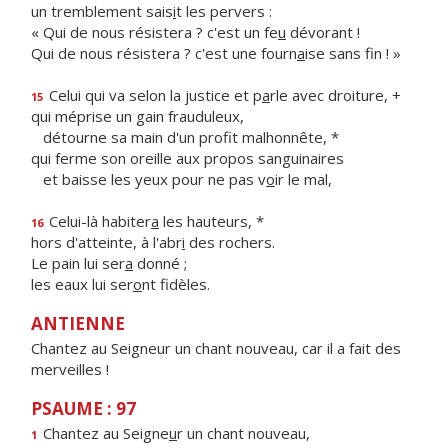
un tremblement sais
i
t les pervers :
« Qui de nous résistera ? c'est un fe
u
dévorant !
Qui de nous résistera ? c'est une fourn
a
ise sans fin ! »
Celui qui va selon la justice et p
a
rle avec droiture, +
15
qui méprise un gain frauduleux,
détourne sa main d'un prof
t malhonnête, *
qui ferme son oreille aux propos sanguinaires
et baisse les yeux pour ne pas v
o
ir le mal,
Celui-là habiter
a
les hauteurs, *
16
hors d'atteinte, à l'abr
i
des rochers.
Le pain lui ser
a
donné ;
les eaux lui ser
o
nt fidèles.
ANTIENNE
Chantez au Seigneur un chant nouveau, car il a fait des
merveilles !
PSAUME : 97
Chantez au Seigne
u
r un chant nouveau,
1