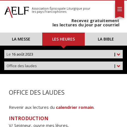
L'AELF
S'abonner
Association Épiscopale Liturgique
pour
les pays Francophones
Calendrier
Recevez gratuitement
Contact
les lectures du jour par courriel
LA MESSE
LES HEURES
LA BIBLE
Le
16 août 2023
|
Office des laudes
|
OFFICE DES LAUDES
Revenir aux lectures du
calendrier romain
.
INTRODUCTION
V/ Seigneur, ouvre mes lèvres,