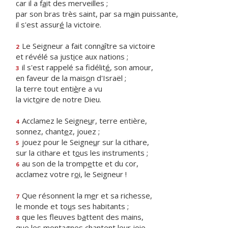
car il a f
a
it des merveilles ;
par son bras très saint, par sa m
a
in puissante,
il s'est assur
é
la victoire.
Le Seigneur a fait conn
a
ître sa victoire
2
et révélé sa just
i
ce aux nations ;
il s'est rappelé sa fidélit
é
, son amour,
3
en faveur de la mais
o
n d'Israël ;
la terre tout enti
è
re a vu
la vict
o
ire de notre Dieu.
Acclamez le Seigne
u
r, terre entière,
4
sonnez, chant
e
z, jouez ;
jouez pour le Seigne
u
r sur la cithare,
5
sur la cithare et t
o
us les instruments ;
au son de la tromp
e
tte et du cor,
6
acclamez votre r
o
i, le Seigneur !
Que résonnent la m
e
r et sa richesse,
7
le monde et to
u
s ses habitants ;
que les fleuves b
a
ttent des mains,
8
que les montagnes ch
a
ntent leur joie,