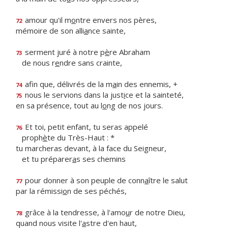
amour qu'il m
o
ntre envers nos pères,
72
mémoire de son alli
a
nce sainte,
serment juré à notre p
è
re Abraham
73
de nous r
e
ndre sans crainte,
afin que, délivrés de la m
a
in des ennemis, +
74
nous le servions dans la just
i
ce et la sainteté,
75
en sa présence, tout au l
o
ng de nos jours.
Et toi, petit enfant, tu seras appelé
76
proph
è
te du Très-Haut : *
tu marcheras devant, à la face du Seigneur,
et tu préparer
a
s ses chemins
pour donner à son peuple de conn
a
ître le salut
77
par la rémissi
o
n de ses péchés,
grâce à la tendresse, à l'amo
u
r de notre Dieu,
78
quand nous visite l'
a
stre d'en haut,