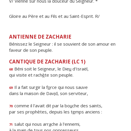
V/ Vienne sur nous la douceur du Seigneur. *
Gloire au Père et au Fils et au Saint-Esprit. R/
ANTIENNE DE ZACHARIE
Bénissez le Seigneur : il se souvient de son amour en
faveur de son peuple.
CANTIQUE DE ZACHARIE (LC 1)
Béni soit le Seigneur, le Die
u
d'Israël,
68
qui visite et rach
è
te son peuple.
Il a fait surgir la f
o
rce qui nous sauve
69
dans la maison de Dav
i
d, son serviteur,
comme il l'avait dit par la bo
u
che des saints,
70
par ses prophètes, depuis les t
e
mps anciens :
salut qui nous arr
a
che à l'ennemi,
71
à la main de to
u
s nos oppresseurs,