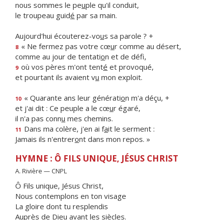
nous sommes le pe
u
ple qu'il conduit,
le troupeau guid
é
par sa main.
Aujourd'hui écouterez-vo
u
s sa parole ? +
« Ne fermez pas votre cœ
u
r comme au désert,
8
comme au jour de tentati
o
n et de défi,
où vos pères m'ont tent
é
et provoqué,
9
et pourtant ils avaient v
u
mon exploit.
« Quarante ans leur générati
o
n m'a déçu, +
10
et j'ai dit : Ce peuple a le cœ
u
r égaré,
il n'a pas conn
u
mes chemins.
Dans ma colère, j'en ai f
a
it le serment :
11
Jamais ils n'entrer
o
nt dans mon repos. »
HYMNE : Ô FILS UNIQUE, JÉSUS CHRIST
A. Rivière — CNPL
Ô Fils unique, Jésus Christ,
Nous contemplons en ton visage
La gloire dont tu resplendis
Auprès de Dieu avant les siècles.