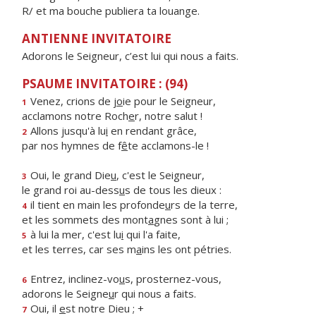
R/ et ma bouche publiera ta louange.
ANTIENNE INVITATOIRE
Adorons le Seigneur, c’est lui qui nous a faits.
PSAUME INVITATOIRE : (94)
Venez, crions de j
o
ie pour le Seigneur,
1
acclamons notre Roch
e
r, notre salut !
Allons jusqu'à lu
i
en rendant grâce,
2
par nos hymnes de f
ê
te acclamons-le !
Oui, le grand Die
u
, c'est le Seigneur,
3
le grand roi au-dess
u
s de tous les dieux :
il tient en main les profonde
u
rs de la terre,
4
et les sommets des mont
a
gnes sont à lui ;
à lui la mer, c'est lu
i
qui l'a faite,
5
et les terres, car ses m
a
ins les ont pétries.
Entrez, inclinez-vo
u
s, prosternez-vous,
6
adorons le Seigne
u
r qui nous a faits.
Oui, il
e
st notre Dieu ; +
7