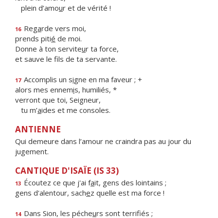
plein d’amo
u
r et de vérité !
Reg
a
rde vers moi,
16
prends piti
é
de moi.
Donne à ton servite
u
r ta force,
et sauve le f
ls de ta servante.
Accomplis un s
i
gne en ma faveur ; +
17
alors mes ennem
i
s, humiliés, *
verront que toi, Seigneur,
tu m’
a
ides et me consoles.
ANTIENNE
Qui demeure dans l’amour ne craindra pas au jour du
jugement.
CANTIQUE D'ISAÏE (IS 33)
Écoutez ce que j'ai f
a
it, gens des lointains ;
13
gens d'alentour, sach
e
z quelle est ma force !
Dans Sion, les péche
u
rs sont terrifiés ;
14