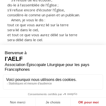
S’il refuse de les écouter,
dis-le à l’assemblée de l’Église ;
s’il refuse encore d’écouter l’Église,
considère-le comme un païen et un publicain.
Amen, je vous le dis :
tout ce que vous aurez lié sur la terre
sera lié dans le ciel,
et tout ce que vous aurez délié sur la terre
sera délié dans le ciel.
Et pareillement, amen, je vous le dis,
si deux d’entre vous sur la terre
se mettent d’accord pour demander quoi que ce soit,
ils l’obtiendront de mon Père qui est aux cieux.
En effet, quand deux ou trois sont réunis en mon
nom,
je suis là, au milieu d’eux. »
– Acclamons la Parole de Dieu.