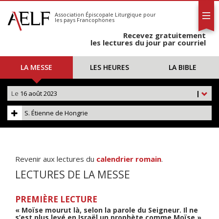
L'AELF
S'abonner
Association Épiscopale Liturgique
pour
les pays Francophones
Calendrier
Recevez gratuitement
Contact
les lectures du jour par courriel
LA MESSE
LES HEURES
LA BIBLE
Le
16 août 2023
|
S. Étienne de Hongrie
Revenir aux lectures du
calendrier romain
.
LECTURES DE LA MESSE
PREMIÈRE LECTURE
« Moïse mourut là, selon la parole du Seigneur. Il ne
s’est plus levé en Israël un prophète comme Moïse »