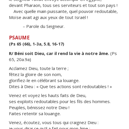
devant Pharaon, tous ses serviteurs et tout son pays !
Avec quelle main puissante, quel pouvoir redoutable,
Moïse avait agi aux yeux de tout Israël !
– Parole du Seigneur.
PSAUME
(Ps 65 (66), 1-3a, 5.8, 16-17)
R/ Béni soit Dieu, car il rend la vie à notre âme.
(Ps
65, 20a.9a)
Acclamez Dieu, toute la terre ;
fêtez la gloire de son nom,
glorifiez-le en célébrant sa louange.
Dites à Dieu : « Que tes actions sont redoutables ! »
Venez et voyez les hauts faits de Dieu,
ses exploits redoutables pour les fils des hommes.
Peuples, bénissez notre Dieu !
Faites retentir sa louange.
Venez, écoutez, vous tous qui craignez Dieu :
je vous dirai ce qu’il a fait pour mon âme ;