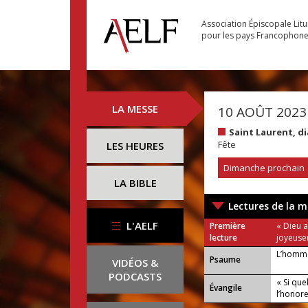
Association Épiscopale Lit
pour les pays Francophon
LA MESSE
10 AOÛT 2023
Saint Laurent, d
Fête
LES HEURES
Dimanche prochain
LA BIBLE
Lectures de la m
L'AELF
Première
« Dieu 
lecture
joyeuse
L’homme 
Psaume
VIDÉOS &
PODCASTS
« Si qu
Évangile
l’honore