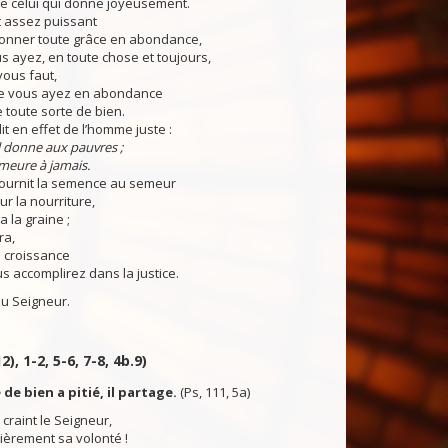
me celui qui donne joyeusement.
 assez puissant
onner toute grâce en abondance,
s ayez, en toute chose et toujours,
 vous faut,
e vous ayez en abondance
e toute sorte de bien.
it en effet de l’homme juste :
 il donne aux pauvres ;
emeure à jamais.
ournit la semence au semeur
ur la nourriture,
 la graine ;
ra,
a croissance
s accomplirez dans la justice.
u Seigneur.
2), 1-2, 5-6, 7-8, 4b.9)
de bien a pitié, il partage.
(Ps, 111, 5a)
craint le Seigneur,
ièrement sa volonté !