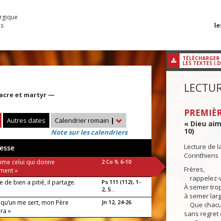
urgique
le
es
TÉLÉCHARGER
LES TEXTES (.
LECTUR
iacre et martyr —
PREMIÈR
Autres dates
Calendrier romain
|
« Dieu aim
10)
Note sur les calendriers
Lecture de l
esse
Corinthiens
aime celui qui donne
2 Co 9, 6-10
Frères,
ment »
rappelez-vo
de bien a pitié, il partage.
Ps 111 (112), 1-
À semer trop
2, 5...
à semer larg
elqu’un me sert, mon Père
Jn 12, 24-26
Que chacun
ra »
sans regret 