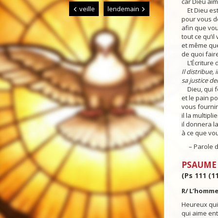
car Dieu ai
veille
lendemain
Et Dieu est
pour vous d
afin que vou
tout ce qu’il
et même qu
de quoi fair
L’Écriture d
Il distribue,
sa justice d
Dieu, qui f
et le pain po
vous fournira
il la multiplie
il donnera l
à ce que vou
– Parole d
PSAUME
(Ps 111 (11
R/ L’homme 
Heureux qui 
qui aime ent