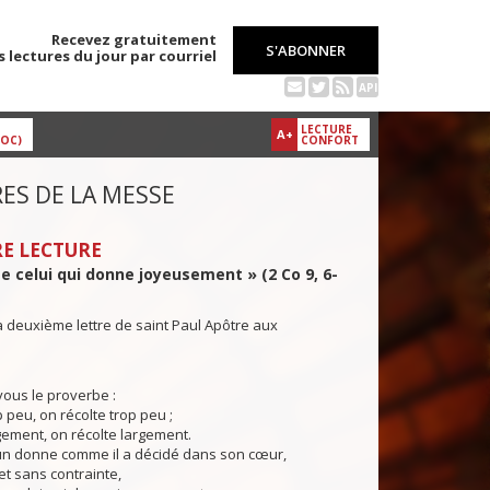
Recevez gratuitement
S'ABONNER
s lectures du jour par courriel
API
LECTURE
A+
DOC)
CONFORT
ES DE LA MESSE
E LECTURE
e celui qui donne joyeusement » (2 Co 9, 6-
a deuxième lettre de saint Paul Apôtre aux
us le proverbe :
 peu, on récolte trop peu ;
ement, on récolte largement.
 donne comme il a décidé dans son cœur,
et sans contrainte,