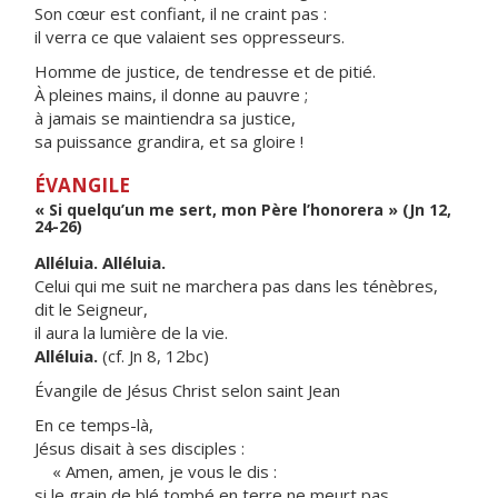
Son cœur est confiant, il ne craint pas :
il verra ce que valaient ses oppresseurs.
Homme de justice, de tendresse et de pitié.
À pleines mains, il donne au pauvre ;
à jamais se maintiendra sa justice,
sa puissance grandira, et sa gloire !
ÉVANGILE
« Si quelqu’un me sert, mon Père l’honorera » (Jn 12,
24-26)
Alléluia. Alléluia.
Celui qui me suit ne marchera pas dans les ténèbres,
dit le Seigneur,
il aura la lumière de la vie.
Alléluia.
(cf. Jn 8, 12bc)
Évangile de Jésus Christ selon saint Jean
En ce temps-là,
Jésus disait à ses disciples :
« Amen, amen, je vous le dis :
si le grain de blé tombé en terre ne meurt pas,