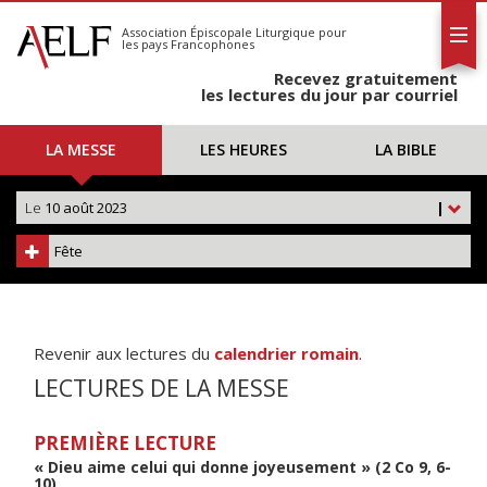
L'AELF
S'abonner
Association Épiscopale Liturgique
pour
les pays Francophones
Calendrier
Recevez gratuitement
Contact
les lectures du jour par courriel
LA MESSE
LES HEURES
LA BIBLE
Le
10 août 2023
|
Fête
Revenir aux lectures du
calendrier romain
.
LECTURES DE LA MESSE
PREMIÈRE LECTURE
« Dieu aime celui qui donne joyeusement » (2 Co 9, 6-
10)