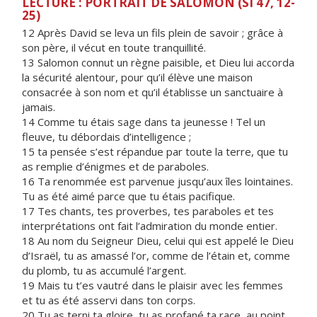
LECTURE : PORTRAIT DE SALOMON (SI 47, 12-
25)
12 Après David se leva un fils plein de savoir ; grâce à
son père, il vécut en toute tranquillité.
13 Salomon connut un règne paisible, et Dieu lui accorda
la sécurité alentour, pour qu’il élève une maison
consacrée à son nom et qu’il établisse un sanctuaire à
jamais.
14 Comme tu étais sage dans ta jeunesse ! Tel un
fleuve, tu débordais d’intelligence ;
15 ta pensée s’est répandue par toute la terre, que tu
as remplie d’énigmes et de paraboles.
16 Ta renommée est parvenue jusqu’aux îles lointaines.
Tu as été aimé parce que tu étais pacifique.
17 Tes chants, tes proverbes, tes paraboles et tes
interprétations ont fait l’admiration du monde entier.
18 Au nom du Seigneur Dieu, celui qui est appelé le Dieu
d’Israël, tu as amassé l’or, comme de l’étain et, comme
du plomb, tu as accumulé l’argent.
19 Mais tu t’es vautré dans le plaisir avec les femmes
et tu as été asservi dans ton corps.
20 Tu as terni ta gloire, tu as profané ta race, au point