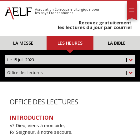
L'AELF
S'abonner
Association Épiscopale Liturgique
pour
les pays Francophones
Calendrier
Recevez gratuitement
Contact
les lectures du jour par courriel
LA MESSE
LES HEURES
LA BIBLE
Le
15 juil. 2023
|
Office des lectures
|
OFFICE DES LECTURES
INTRODUCTION
V/ Dieu, viens à mon aide,
R/ Seigneur, à notre secours.