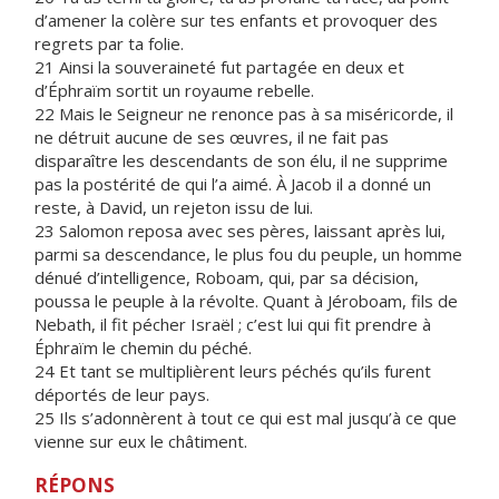
d’amener la colère sur tes enfants et provoquer des
regrets par ta folie.
21 Ainsi la souveraineté fut partagée en deux et
d’Éphraïm sortit un royaume rebelle.
22 Mais le Seigneur ne renonce pas à sa miséricorde, il
ne détruit aucune de ses œuvres, il ne fait pas
disparaître les descendants de son élu, il ne supprime
pas la postérité de qui l’a aimé. À Jacob il a donné un
reste, à David, un rejeton issu de lui.
23 Salomon reposa avec ses pères, laissant après lui,
parmi sa descendance, le plus fou du peuple, un homme
dénué d’intelligence, Roboam, qui, par sa décision,
poussa le peuple à la révolte. Quant à Jéroboam, fils de
Nebath, il fit pécher Israël ; c’est lui qui fit prendre à
Éphraïm le chemin du péché.
24 Et tant se multiplièrent leurs péchés qu’ils furent
déportés de leur pays.
25 Ils s’adonnèrent à tout ce qui est mal jusqu’à ce que
vienne sur eux le châtiment.
RÉPONS