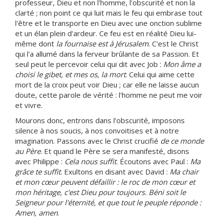
professeur, Dieu et non l'homme, l'obscurité et non la
clarté ; non point ce qui luit mais le feu qui embrase tout
l'être et le transporte en Dieu avec une onction sublime
et un élan plein d'ardeur. Ce feu est en réalité Dieu lui-
même dont
la fournaise est à Jérusalem
. C'est le Christ
qui l'a allumé dans la ferveur brûlante de sa Passion. Et
seul peut le percevoir celui qui dit avec Job :
Mon âme a
choisi le gibet, et mes os, la mort
. Celui qui aime cette
mort de la croix peut voir Dieu ; car elle ne laisse aucun
doute, cette parole de vérité : l'homme ne peut me voir
et vivre.
Mourons donc, entrons dans l'obscurité, imposons
silence à nos soucis, à nos convoitises et à notre
imagination. Passons avec le Christ crucifié
de ce monde
au Père
. Et quand le Père se sera manifesté, disons
avec Philippe :
Cela nous suffit
. Écoutons avec Paul :
Ma
grâce te suffit
. Exultons en disant avec David :
Ma chair
et mon cœur peuvent défaillir : le roc de mon cœur et
mon héritage, c'est Dieu pour toujours. Béni soit le
Seigneur pour l'éternité, et que tout le peuple réponde :
Amen, amen
.