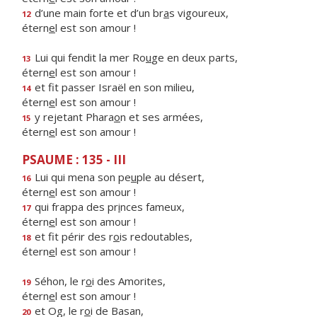
d’une main forte et d’un br
a
s vigoureux,
12
étern
e
l est son amour !
Lui qui fendit la mer Ro
u
ge en deux parts,
13
étern
e
l est son amour !
et fit passer Israël en son milieu,
14
étern
e
l est son amour !
y rejetant Phara
o
n et ses armées,
15
étern
e
l est son amour !
PSAUME : 135 - III
Lui qui mena son pe
u
ple au désert,
16
étern
e
l est son amour !
qui frappa des pr
i
nces fameux,
17
étern
e
l est son amour !
et fit périr des r
o
is redoutables,
18
étern
e
l est son amour !
Séhon, le r
o
i des Amorites,
19
étern
e
l est son amour !
et Og, le r
o
i de Basan,
20