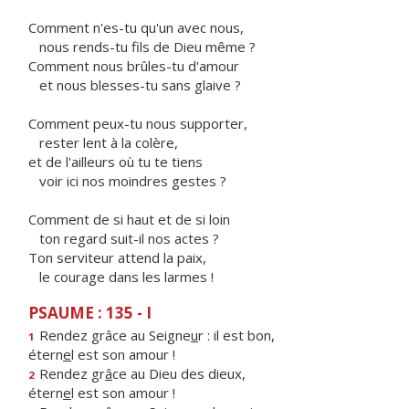
Comment n'es-tu qu'un avec nous,
nous rends-tu fils de Dieu même ?
Comment nous brûles-tu d'amour
et nous blesses-tu sans glaive ?
Comment peux-tu nous supporter,
rester lent à la colère,
et de l'ailleurs où tu te tiens
voir ici nos moindres gestes ?
Comment de si haut et de si loin
ton regard suit-il nos actes ?
Ton serviteur attend la paix,
le courage dans les larmes !
PSAUME : 135 - I
Rendez grâce au Seigne
u
r : il est bon,
1
étern
e
l est son amour !
Rendez gr
â
ce au Dieu des dieux,
2
étern
e
l est son amour !