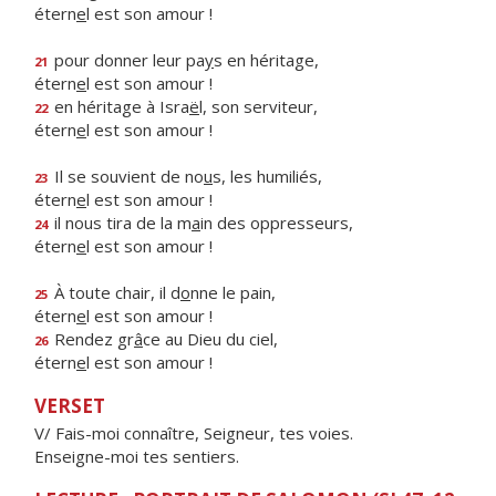
étern
e
l est son amour !
pour donner leur pa
y
s en héritage,
21
étern
e
l est son amour !
en héritage à Isra
ë
l, son serviteur,
22
étern
e
l est son amour !
Il se souvient de no
u
s, les humiliés,
23
étern
e
l est son amour !
il nous tira de la m
a
in des oppresseurs,
24
étern
e
l est son amour !
À toute chair, il d
o
nne le pain,
25
étern
e
l est son amour !
Rendez gr
â
ce au Dieu du ciel,
26
étern
e
l est son amour !
VERSET
V/ Fais-moi connaître, Seigneur, tes voies.
Enseigne-moi tes sentiers.