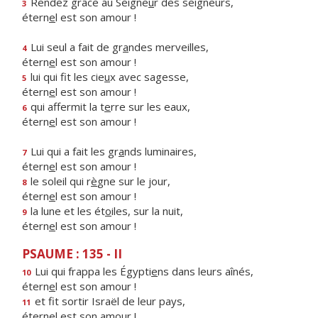
Rendez grâce au Seigne
u
r des seigneurs,
3
étern
e
l est son amour !
Lui seul a fait de gr
a
ndes merveilles,
4
étern
e
l est son amour !
lui qui fit les cie
u
x avec sagesse,
5
étern
e
l est son amour !
qui affermit la t
e
rre sur les eaux,
6
étern
e
l est son amour !
Lui qui a fait les gr
a
nds luminaires,
7
étern
e
l est son amour !
le soleil qui r
è
gne sur le jour,
8
étern
e
l est son amour !
la lune et les ét
o
iles, sur la nuit,
9
étern
e
l est son amour !
PSAUME : 135 - II
Lui qui frappa les Égypti
e
ns dans leurs aînés,
10
étern
e
l est son amour !
et fit sortir Israël de leur pays,
11
étern
e
l est son amour !