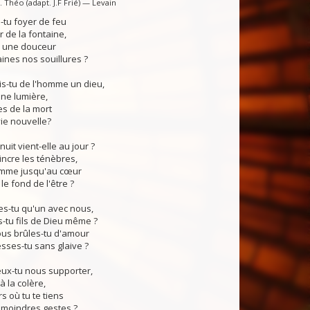
 Théo (adapt. J.F Frié) — Levain
tu foyer de feu
 de la fontaine,
, une douceur
ines nos souillures ?
s-tu de l'homme un dieu,
ne lumière,
s de la mort
vie nouvelle?
uit vient-elle au jour ?
ncre les ténèbres,
lamme jusqu'au cœur
e fond de l'être ?
s-tu qu'un avec nous,
tu fils de Dieu même ?
s brûles-tu d'amour
sses-tu sans glaive ?
x-tu nous supporter,
à la colère,
rs où tu te tiens
 moindres gestes ?