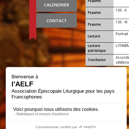
Psaume
CALENDRIER
135 - II
Psaume
CONTACT
135 - III
Psaume
Portrai
Lecture
Lecture
L'ITINÉ
patristique
Accorde
Conclusion
célébron
p...