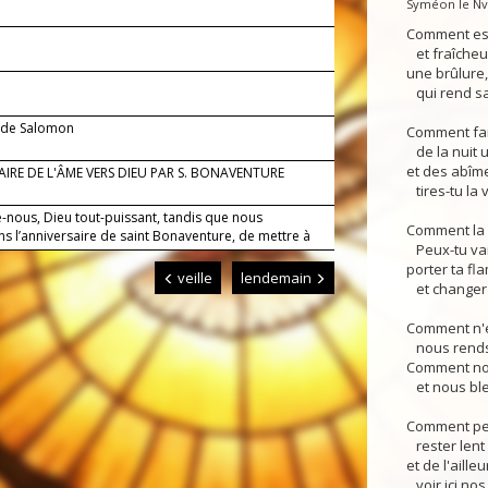
Syméon le Nv.
Comment es-
et fraîcheur
une brûlure
qui rend sa
t de Salomon
Comment fai
de la nuit u
et des abîme
RAIRE DE L'ÂME VERS DIEU PAR S. BONAVENTURE
tires-tu la 
-nous, Dieu tout-puissant, tandis que nous
Comment la n
s l’anniversaire de saint Bonaventure, de mettre à
Peux-tu vai
porter ta f
veille
lendemain
et changer l
Comment n'e
nous rends-
Comment nou
et nous ble
Comment peu
rester lent 
et de l'ailleu
voir ici nos