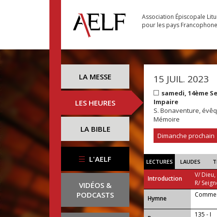
Association Épiscopale Lit
pour les pays Francophon
LA MESSE
15 JUIL. 2023
samedi, 14ème S
Impaire
LES HEURES
S. Bonaventure, évêqu
Mémoire
LA BIBLE
Dimanche prochain
L'AELF
LECTURES
LAUDES
T
V/ Dieu,
Introduction
R/ Seign
VIDÉOS &
PODCASTS
Comment
...
Hymne
135 - I