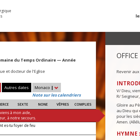
urgique
le
es
OFFICE
emaine du Temps Ordinaire — Année
e et docteur de l'Eglise
Revenir aux
INTROD
Autres dates
Monaco
|
V/ Dieu, vie
Note sur les calendriers
R/ Seigneur,
IERCE
SEXTE
NONE
VÊPRES
COMPLIES
Gloire au Pèr
au Dieu qui e
 viens à mon aide,
pour les siè
eur, à notre secours.
Amen. (Allélu
 es-tu foyer de feu
HYMNE :