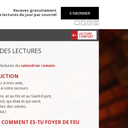
Recevez gratuitement
S'ABONNER
s lectures du jour par courriel
API
LECTURE
A+
CONFORT
 DES LECTURES
 lectures du
calendrier romain
.
UCTION
ns à mon aide,
 à notre secours.
e, et au Fils et au Saint-Esprit,
st, qui était et qui vient,
cles des siècles.
ia.)
 COMMENT ES-TU FOYER DE FEU