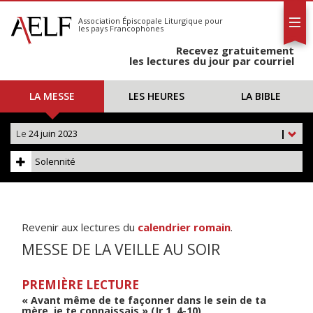
L'AELF
S'abonner
Association Épiscopale Liturgique
pour
les pays Francophones
Calendrier
Recevez gratuitement
Contact
les lectures du jour par courriel
LA MESSE
LES HEURES
LA BIBLE
Le
24 juin 2023
|
Solennité
Revenir aux lectures du
calendrier romain
.
MESSE DE LA VEILLE AU SOIR
PREMIÈRE LECTURE
« Avant même de te façonner dans le sein de ta
mère, je te connaissais » (Jr 1, 4-10)