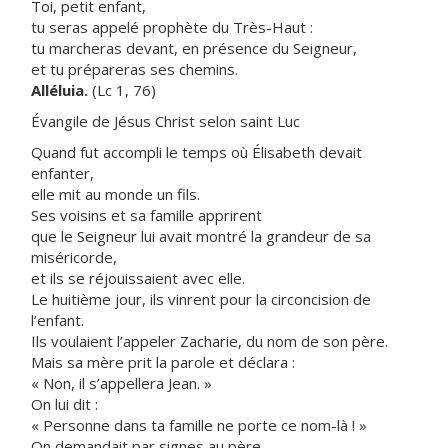
Toi, petit enfant,
tu seras appelé prophète du Très-Haut :
tu marcheras devant, en présence du Seigneur,
et tu prépareras ses chemins.
Alléluia.
(Lc 1, 76)
Évangile de Jésus Christ selon saint Luc
Quand fut accompli le temps où Élisabeth devait
enfanter,
elle mit au monde un fils.
Ses voisins et sa famille apprirent
que le Seigneur lui avait montré la grandeur de sa
miséricorde,
et ils se réjouissaient avec elle.
Le huitième jour, ils vinrent pour la circoncision de
l’enfant.
Ils voulaient l’appeler Zacharie, du nom de son père.
Mais sa mère prit la parole et déclara :
« Non, il s’appellera Jean. »
On lui dit :
« Personne dans ta famille ne porte ce nom-là ! »
On demandait par signes au père