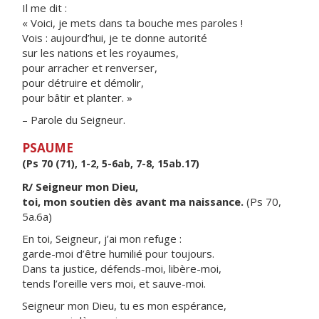
Il me dit :
« Voici, je mets dans ta bouche mes paroles !
Vois : aujourd’hui, je te donne autorité
sur les nations et les royaumes,
pour arracher et renverser,
pour détruire et démolir,
pour bâtir et planter. »
– Parole du Seigneur.
PSAUME
(Ps 70 (71), 1-2, 5-6ab, 7-8, 15ab.17)
R/ Seigneur mon Dieu,
toi, mon soutien dès avant ma naissance.
(Ps 70,
5a.6a)
En toi, Seigneur, j’ai mon refuge :
garde-moi d’être humilié pour toujours.
Dans ta justice, défends-moi, libère-moi,
tends l’oreille vers moi, et sauve-moi.
Seigneur mon Dieu, tu es mon espérance,