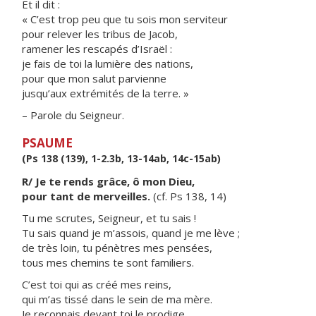
Et il dit :
« C’est trop peu que tu sois mon serviteur
pour relever les tribus de Jacob,
ramener les rescapés d’Israël :
je fais de toi la lumière des nations,
pour que mon salut parvienne
jusqu’aux extrémités de la terre. »
– Parole du Seigneur.
PSAUME
(Ps 138 (139), 1-2.3b, 13-14ab, 14c-15ab)
R/ Je te rends grâce, ô mon Dieu,
pour tant de merveilles.
(cf. Ps 138, 14)
Tu me scrutes, Seigneur, et tu sais !
Tu sais quand je m’assois, quand je me lève ;
de très loin, tu pénètres mes pensées,
tous mes chemins te sont familiers.
C’est toi qui as créé mes reins,
qui m’as tissé dans le sein de ma mère.
Je reconnais devant toi le prodige,