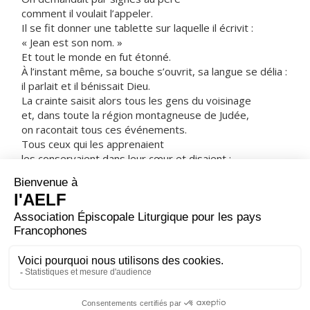
comment il voulait l’appeler.
Il se fit donner une tablette sur laquelle il écrivit :
« Jean est son nom. »
Et tout le monde en fut étonné.
À l’instant même, sa bouche s’ouvrit, sa langue se délia :
il parlait et il bénissait Dieu.
La crainte saisit alors tous les gens du voisinage
et, dans toute la région montagneuse de Judée,
on racontait tous ces événements.
Tous ceux qui les apprenaient
les conservaient dans leur cœur et disaient :
« Que sera donc cet enfant ? »
En effet, la main du Seigneur était avec lui.
L’enfant grandissait
et son esprit se fortifiait.
Il alla vivre au désert
jusqu’au jour où il se fit connaître à Israël.
– Acclamons la Parole de Dieu.