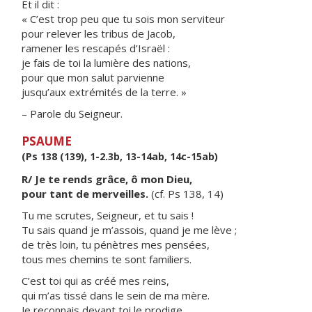
Et il dit :
« C’est trop peu que tu sois mon serviteur
pour relever les tribus de Jacob,
ramener les rescapés d’Israël :
je fais de toi la lumière des nations,
pour que mon salut parvienne
jusqu’aux extrémités de la terre. »
– Parole du Seigneur.
PSAUME
(Ps 138 (139), 1-2.3b, 13-14ab, 14c-15ab)
R/ Je te rends grâce, ô mon Dieu,
pour tant de merveilles.
(cf. Ps 138, 14)
Tu me scrutes, Seigneur, et tu sais !
Tu sais quand je m’assois, quand je me lève ;
de très loin, tu pénètres mes pensées,
tous mes chemins te sont familiers.
C’est toi qui as créé mes reins,
qui m’as tissé dans le sein de ma mère.
Je reconnais devant toi le prodige,