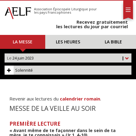
L'AELF
S'abonner
Association Épiscopale Liturgique
pour
les pays Francophones
Calendrier
Recevez gratuitement
Contact
les lectures du jour par courriel
LA MESSE
LES HEURES
LA BIBLE
Le
24 juin 2023
|
Solennité
Revenir aux lectures du
calendrier romain
.
MESSE DE LA VEILLE AU SOIR
PREMIÈRE LECTURE
« Avant même de te façonner dans le sein de ta
mère, je te connaissais » (Jr 1, 4-10)