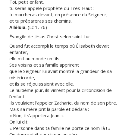
Toi, petit enfant,
tu seras appelé prophète du Très-Haut :
tu marcheras devant, en présence du Seigneur,
et tu prépareras ses chemins.
Alléluia.
(Lc 1, 76)
Évangile de Jésus Christ selon saint Luc
Quand fut accompli le temps où Élisabeth devait
enfanter,
elle mit au monde un fils.
Ses voisins et sa famille apprirent
que le Seigneur lui avait montré la grandeur de sa
miséricorde,
et ils se réjouissaient avec elle.
Le huitième jour, ils vinrent pour la circoncision de
l’enfant.
Ils voulaient l’appeler Zacharie, du nom de son père.
Mais sa mère prit la parole et déclara :
« Non, il s’appellera Jean. »
On lui dit :
« Personne dans ta famille ne porte ce nom-là ! »
On demandait par signes au père