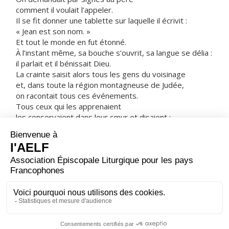
comment il voulait l’appeler.
Il se fit donner une tablette sur laquelle il écrivit :
« Jean est son nom. »
Et tout le monde en fut étonné.
À l’instant même, sa bouche s’ouvrit, sa langue se délia :
il parlait et il bénissait Dieu.
La crainte saisit alors tous les gens du voisinage
et, dans toute la région montagneuse de Judée,
on racontait tous ces événements.
Tous ceux qui les apprenaient
les conservaient dans leur cœur et disaient :
« Que sera donc cet enfant ? »
En effet, la main du Seigneur était avec lui.
L’enfant grandissait
et son esprit se fortifiait.
Il alla vivre au désert
jusqu’au jour où il se fit connaître à Israël.
– Acclamons la Parole de Dieu.