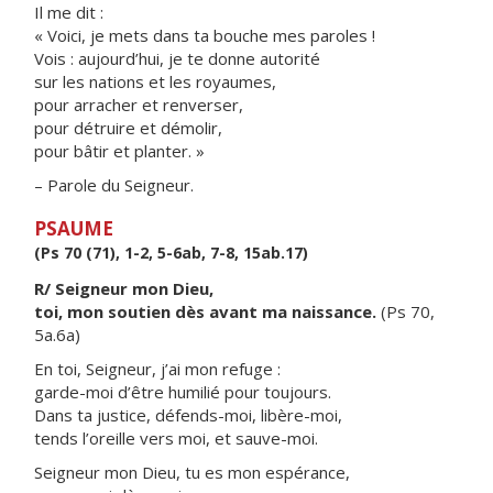
Il me dit :
« Voici, je mets dans ta bouche mes paroles !
Vois : aujourd’hui, je te donne autorité
sur les nations et les royaumes,
pour arracher et renverser,
pour détruire et démolir,
pour bâtir et planter. »
– Parole du Seigneur.
PSAUME
(Ps 70 (71), 1-2, 5-6ab, 7-8, 15ab.17)
R/ Seigneur mon Dieu,
toi, mon soutien dès avant ma naissance.
(Ps 70,
5a.6a)
En toi, Seigneur, j’ai mon refuge :
garde-moi d’être humilié pour toujours.
Dans ta justice, défends-moi, libère-moi,
tends l’oreille vers moi, et sauve-moi.
Seigneur mon Dieu, tu es mon espérance,