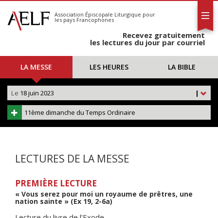
L'AELF
S'abonner
Association Épiscopale Liturgique
pour
les pays Francophones
Calendrier
Recevez gratuitement
Contact
les lectures du jour par courriel
LA MESSE
LES HEURES
LA BIBLE
Le
18 juin 2023
|
11ème dimanche du Temps Ordinaire
LECTURES DE LA MESSE
PREMIÈRE LECTURE
« Vous serez pour moi un royaume de prêtres, une
nation sainte » (Ex 19, 2-6a)
Lecture du livre de l’Exode