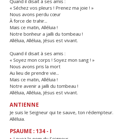
Quand il disait à ses amis :
« Séchez vos pleurs ! Prenez ma joie ! »
Nous avons perdu cœur
À force de trahir...
Mais ce matin, Alléluia !
Notre bonheur a jailli du tombeau !
Alléluia, Alléluia, Jésus est vivant.
Quand il disait à ses amis :
« Soyez mon corps ! Soyez mon sang ! »
Nous avons pris la mort
Au lieu de prendre vie...
Mais ce matin, Alléluia !
Notre avenir a jailli du tombeau !
Alléluia, Alléluia, Jésus est vivant.
ANTIENNE
Je suis le Seigneur qui te sauve, ton rédempteur.
Alléluia.
PSAUME : 134 - I
Louez le n
o
m du Seigneur,