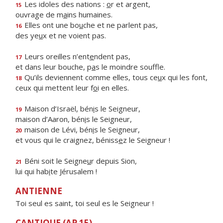
Les idoles des nations :
o
r et argent,
15
ouvrage de m
a
ins humaines.
Elles ont une bo
u
che et ne parlent pas,
16
des ye
u
x et ne voient pas.
Leurs oreilles n’ent
e
ndent pas,
17
et dans leur bouche, p
a
s le moindre souffle.
Qu’ils deviennent comme elles, tous ce
u
x qui les font,
18
ceux qui mettent leur f
o
i en elles.
Maison d’Israël, bén
i
s le Seigneur,
19
maison d’Aaron, bén
i
s le Seigneur,
maison de Lévi, bén
i
s le Seigneur,
20
et vous qui le craignez, béniss
e
z le Seigneur !
Béni soit le Seigne
u
r depuis Sion,
21
lui qui hab
i
te Jérusalem !
ANTIENNE
Toi seul es saint, toi seul es le Seigneur !
CANTIQUE (AP 15)