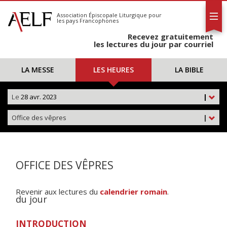
L'AELF
S'abonner
Association Épiscopale Liturgique
pour
les pays Francophones
Calendrier
Recevez gratuitement
Contact
les lectures du jour par courriel
LA MESSE
LES HEURES
LA BIBLE
Le
28 avr. 2023
|
Office des vêpres
|
OFFICE DES VÊPRES
Revenir aux lectures du
calendrier romain
.
du jour
INTRODUCTION