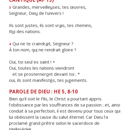
Grandes, merveille
u
ses, tes œuvres,
3
Seigneur, Die
u
de l'univers !
Ils sont justes, ils sont vr
a
is, tes chemins,
R
o
i des nations.
Qui ne te craindr
a
it, Seigneur ?
4
À ton nom, qu
i
ne rendrait gloire ?
Oui, toi seul es saint ! +
Oui, toutes les nations viendront
et se prosterner
o
nt devant toi ; *
oui, ils sont manifest
é
s, tes jugements.
PAROLE DE DIEU : HE 5, 8-10
Bien qu’il soit le Fils, le Christ a pourtant appris
l’obéissance par les souffrances de sa passion ; et, ainsi
conduit à sa perfection, il est devenu pour tous ceux qui
lui obéissent la cause du salut éternel. Car Dieu l’a
proclamé grand prêtre selon le sacerdoce de
Melkisédek.