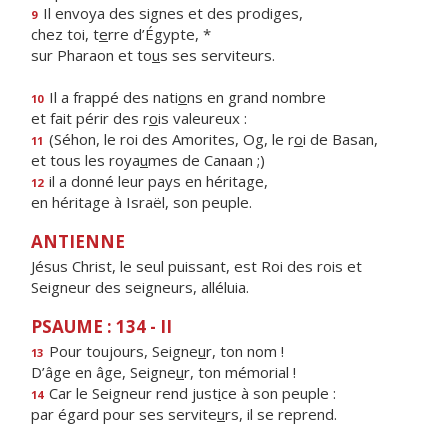
Il envoya des signes et des prodiges,
9
chez toi, t
e
rre d’Égypte, *
sur Pharaon et to
u
s ses serviteurs.
Il a frappé des nati
o
ns en grand nombre
10
et fait périr des r
o
is valeureux :
(Séhon, le roi des Amorites, Og, le r
o
i de Basan,
11
et tous les roya
u
mes de Canaan ;)
il a donné leur pays en héritage,
12
en héritage à Israël, son peuple.
ANTIENNE
Jésus Christ, le seul puissant, est Roi des rois et
Seigneur des seigneurs, alléluia.
PSAUME : 134 - II
Pour toujours, Seigne
u
r, ton nom !
13
D’âge en âge, Seigne
u
r, ton mémorial !
Car le Seigneur rend just
i
ce à son peuple :
14
par égard pour ses servite
u
rs, il se reprend.