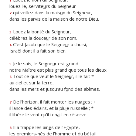
1
louez-le, servite
u
rs du Seigneur
qui veillez dans la mais
o
n du Seigneur,
2
dans les parvis de la mais
o
n de notre Dieu.
Louez la bont
é
du Seigneur,
3
célébrez la douce
u
r de son nom.
C’est Jacob que le Seigne
u
r a choisi,
4
Israël dont il a f
a
it son bien.
Je le sais, le Seigne
u
r est grand :
5
notre Maître est plus gr
a
nd que tous les dieux.
Tout ce que veut le Seigne
u
r, il le fait *
6
au ciel et sur la terre,
dans les mers et jusqu’au f
o
nd des abîmes.
De l’horizon, il fait mont
e
r les nuages ; +
7
il lance des éclairs, et la plu
i
e ruisselle ; *
il libère le vent qu’il ten
a
it en réserve.
Il a frappé les aîn
é
s de l’Égypte,
8
les premiers-nés de l’h
o
mme et du bétail.