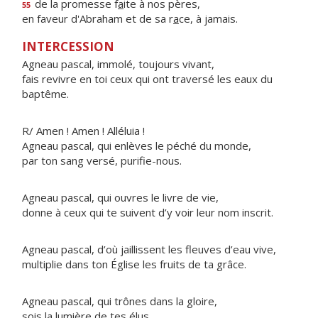
de la promesse f
a
ite à nos pères,
55
en faveur d'Abraham et de sa r
a
ce, à jamais.
INTERCESSION
Agneau pascal, immolé, toujours vivant,
fais revivre en toi ceux qui ont traversé les eaux du
baptême.
R/ Amen ! Amen ! Alléluia !
Agneau pascal, qui enlèves le péché du monde,
par ton sang versé, purifie-nous.
Agneau pascal, qui ouvres le livre de vie,
donne à ceux qui te suivent d’y voir leur nom inscrit.
Agneau pascal, d’où jaillissent les fleuves d’eau vive,
multiplie dans ton Église les fruits de ta grâce.
Agneau pascal, qui trônes dans la gloire,
sois la lumière de tes élus.