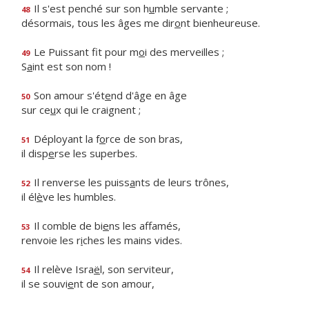
Il s'est penché sur son h
u
mble servante ;
48
désormais, tous les âges me dir
o
nt bienheureuse.
Le Puissant fit pour m
o
i des merveilles ;
49
S
a
int est son nom !
Son amour s'ét
e
nd d'âge en âge
50
sur ce
u
x qui le craignent ;
Déployant la f
o
rce de son bras,
51
il disp
e
rse les superbes.
Il renverse les puiss
a
nts de leurs trônes,
52
il él
è
ve les humbles.
Il comble de bi
e
ns les affamés,
53
renvoie les r
i
ches les mains vides.
Il relève Isra
ë
l, son serviteur,
54
il se souvi
e
nt de son amour,