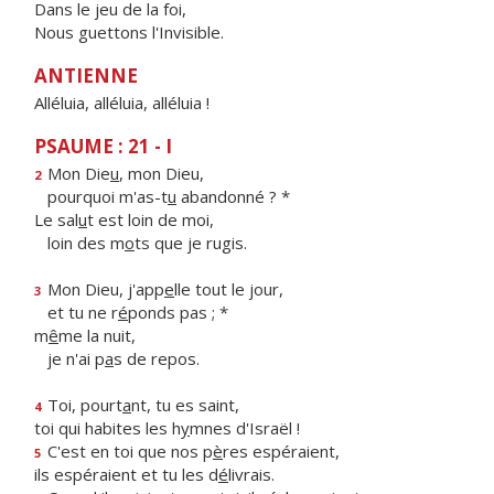
Dans le jeu de la foi,
Nous guettons l'Invisible.
ANTIENNE
Alléluia, alléluia, alléluia !
PSAUME : 21 - I
Mon Die
u
, mon Dieu,
2
pourquoi m'as-t
u
abandonné ? *
Le sal
u
t est loin de moi,
loin des m
o
ts que je rugis.
Mon Dieu, j'app
e
lle tout le jour,
3
et tu ne r
é
ponds pas ; *
m
ê
me la nuit,
je n'ai p
a
s de repos.
Toi, pourt
a
nt, tu es saint,
4
toi qui habites les h
y
mnes d'Israël !
C'est en toi que nos p
è
res espéraient,
5
ils espéraient et tu les d
é
livrais.