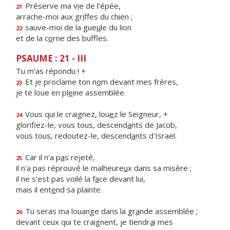
Préserve ma v
i
e de l'épée,
21
arrache-moi aux gr
i
ffes du chien ;
sauve-moi de la gue
u
le du lion
22
et de la c
o
rne des buffles.
PSAUME : 21 - III
Tu m'as répondu ! +
Et je proclame ton n
o
m devant mes frères,
23
je te loue en pl
e
ine assemblée.
Vous qui le craignez, lou
e
z le Seigneur, +
24
glorifiez-le, vous tous, descend
a
nts de Jacob,
vous tous, redoutez-le, descend
a
nts d'Israël.
Car il n'a p
a
s rejeté,
25
il n'a pas réprouvé le malheure
u
x dans sa misère ;
il ne s'est pas voilé la f
a
ce devant lui,
mais il ent
e
nd sa plainte.
Tu seras ma louange dans la gr
a
nde assemblée ;
26
devant ceux qui te craignent, je tiendr
a
i mes