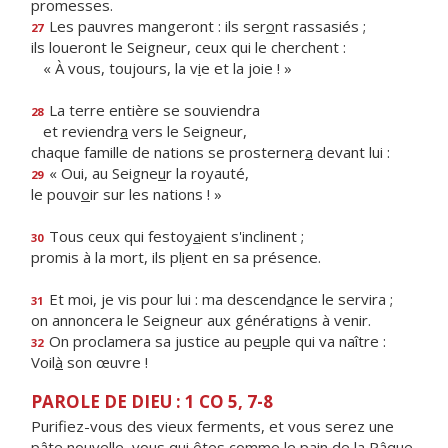
promesses.
Les pauvres mangeront : ils ser
o
nt rassasiés ;
27
ils loueront le Seigneur, ceux qui le cherchent :
« À vous, toujours, la v
i
e et la joie ! »
La terre entière se souviendra
28
et reviendr
a
vers le Seigneur,
chaque famille de nations se prosterner
a
devant lui :
« Oui, au Seigne
u
r la royauté,
29
le pouv
o
ir sur les nations ! »
Tous ceux qui festoy
a
ient s'inclinent ;
30
promis à la mort, ils pl
i
ent en sa présence.
Et moi, je vis pour lui : ma descend
a
nce le servira ;
31
on annoncera le Seigneur aux générati
o
ns à venir.
On proclamera sa justice au pe
u
ple qui va naître :
32
Voil
à
son œuvre !
PAROLE DE DIEU : 1 CO 5, 7-8
Purifiez-vous des vieux ferments, et vous serez une
pâte nouvelle, vous qui êtes comme le pain de la Pâque,