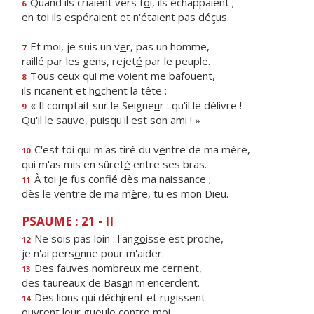
Quand ils criaient vers t
o
i, ils échappaient ;
6
en toi ils espéraient et n'étaient p
a
s déçus.
Et moi, je suis un v
e
r, pas un homme,
7
raillé par les gens, rejet
é
par le peuple.
Tous ceux qui me v
o
ient me bafouent,
8
ils ricanent et h
o
chent la tête :
« Il comptait sur le Seigne
u
r : qu'il le délivre !
9
Qu'il le sauve, puisqu'il
e
st son ami ! »
C'est toi qui m'as tiré du v
e
ntre de ma mère,
10
qui m'as mis en sûret
é
entre ses bras.
À toi je fus confi
é
dès ma naissance ;
11
dès le ventre de ma m
è
re, tu es mon Dieu.
PSAUME : 21 - II
Ne sois pas loin : l'ang
o
isse est proche,
12
je n'ai pers
o
nne pour m'aider.
Des fauves nombre
u
x me cernent,
13
des taureaux de Bas
a
n m'encerclent.
Des lions qui déch
i
rent et rugissent
14
ouvrent leur gue
u
le contre moi.