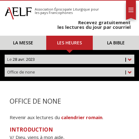
L'AELF
S'abonner
Association Épiscopale Liturgique
pour
les pays Francophones
Calendrier
Recevez gratuitement
Contact
les lectures du jour par courriel
LA MESSE
LES HEURES
LA BIBLE
Le
28 avr. 2023
|
Office de none
|
OFFICE DE NONE
Revenir aux lectures du
calendrier romain
.
INTRODUCTION
V/ Dieu, viens à mon aide,