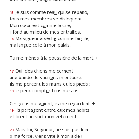
Je suis comme l'ea
u
qui se répand,
15
tous mes m
e
mbres se disloquent.
Mon cœur est c
o
mme la cire,
il fond au milie
u
de mes entrailles.
Ma vigueur a séch
é
comme l'argile,
16
ma langue c
o
lle à mon palais.
Tu me mènes à la poussi
è
re de la mort. +
Oui, des chi
e
ns me cernent,
17
une bande de vauri
e
ns m'entoure.
Ils me percent les m
a
ins et les pieds ;
je peux compt
e
r tous mes os.
18
Ces gens me v
o
ient, ils me regardent. +
Ils partagent entre e
u
x mes habits
19
et tirent au s
o
rt mon vêtement.
Mais toi, Seigne
u
r, ne sois pas loin :
20
ô ma force, viens v
i
te à mon aide !