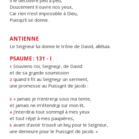
Il le découvre peu à peu,
Doucement il ouvre nos yeux,
Car rien n’est impossible à Dieu,
Puisqu’il se donne.
ANTIENNE
Le Seigneur lui donne le trône de David, alléluia.
PSAUME : 131 - I
Souviens-toi, Seigne
u
r, de David
1
et de sa gr
a
nde soumission
quand il fit au Seigne
u
r un serment,
2
une promesse au Puiss
a
nt de Jacob :
« Jamais je n’entrer
a
i sous ma tente,
3
et jamais ne m’étendr
a
i sur mon lit,
j’interdirai tout somm
e
il à mes yeux
4
et tout rép
i
t à mes paupières,
avant d’avoir trouvé un lie
u
pour le Seigneur,
5
une demeure pour le Puiss
a
nt de Jacob. »