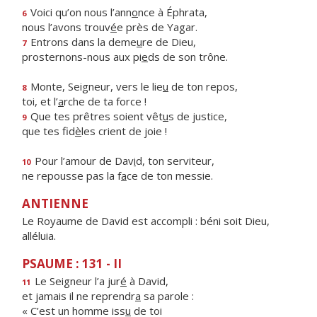
Voici qu’on nous l’ann
o
nce à Éphrata,
6
nous l’avons trouv
é
e près de Yagar.
Entrons dans la deme
u
re de Dieu,
7
prosternons-nous aux pi
e
ds de son trône.
Monte, Seigneur, vers le lie
u
de ton repos,
8
toi, et l’
a
rche de ta force !
Que tes prêtres soient vêt
u
s de justice,
9
que tes fid
è
les crient de joie !
Pour l’amour de Dav
i
d, ton serviteur,
10
ne repousse pas la f
a
ce de ton messie.
ANTIENNE
Le Royaume de David est accompli : béni soit Dieu,
alléluia.
PSAUME : 131 - II
Le Seigneur l’a jur
é
à David,
11
et jamais il ne reprendr
a
sa parole :
« C’est un homme iss
u
de toi