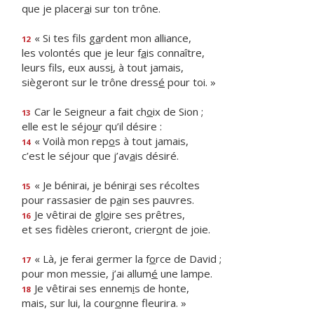
que je placer
a
i sur ton trône.
« Si tes fils g
a
rdent mon alliance,
12
les volontés que je leur f
a
is connaître,
leurs fils, eux auss
i
, à tout jamais,
siègeront sur le trône dress
é
pour toi. »
Car le Seigneur a fait ch
o
ix de Sion ;
13
elle est le séjo
u
r qu’il désire :
« Voilà mon rep
o
s à tout jamais,
14
c’est le séjour que j’av
a
is désiré.
« Je bénirai, je bénir
a
i ses récoltes
15
pour rassasier de p
a
in ses pauvres.
Je vêtirai de gl
o
ire ses prêtres,
16
et ses fidèles crieront, crier
o
nt de joie.
« Là, je ferai germer la f
o
rce de David ;
17
pour mon messie, j’ai allum
é
une lampe.
Je vêtirai ses ennem
i
s de honte,
18
mais, sur lui, la cour
o
nne fleurira. »