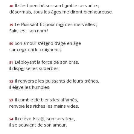
Il s'est penché sur son h
u
mble servante ;
48
désormais, tous les âges me dir
o
nt bienheureuse.
Le Puissant fit pour m
o
i des merveilles ;
49
S
a
int est son nom !
Son amour s'ét
e
nd d'âge en âge
50
sur ce
u
x qui le craignent ;
Déployant la f
o
rce de son bras,
51
il disp
e
rse les superbes.
Il renverse les puiss
a
nts de leurs trônes,
52
il él
è
ve les humbles.
Il comble de bi
e
ns les affamés,
53
renvoie les r
i
ches les mains vides.
Il relève Isra
ë
l, son serviteur,
54
il se souvi
e
nt de son amour,