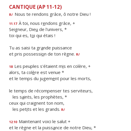
CANTIQUE (AP 11-12)
Nous te rendons grâce, ô notre Dieu !
R/
À toi, nous r
e
ndons grâce, +
11.17
Seigneur, Die
u
de l'univers, *
toi qui es, t
o
i qui étais !
Tu as saisi ta gr
a
nde puissance
et pris possessi
o
n de ton règne.
R/
Les peuples s'étaient m
i
s en colère, +
18
alors, ta col
è
re est venue *
et le temps du jugem
e
nt pour les morts,
le temps de récompenser tes serviteurs,
les s
a
ints, les prophètes, *
ceux qui craignent ton nom,
les pet
i
ts et les grands.
R/
Maintenant voici le salut +
12.10
et le règne et la puiss
a
nce de notre Dieu, *