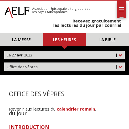
L'AELF
S'abonner
Association Épiscopale Liturgique
pour
les pays Francophones
Calendrier
Recevez gratuitement
Contact
les lectures du jour par courriel
LA MESSE
LES HEURES
LA BIBLE
Le
27 avr. 2023
|
Office des vêpres
|
OFFICE DES VÊPRES
Revenir aux lectures du
calendrier romain
.
du jour
INTRODUCTION