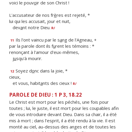
voici le pouv
o
ir de son Christ !
L'accusateur de nos fr
è
res est rejeté, *
lui qui les accusait, jour et nuit,
dev
a
nt notre Dieu.
R/
Ils l'ont vaincu par le s
a
ng de l'Agneau, +
11
par la parole dont ils f
u
rent les témoins : *
renonçant à l'amour d'eux-mêmes,
j
u
squ'à mourir.
Soyez d
o
nc dans la joie, *
12
cieux,
et vous, habit
a
nts des cieux !
R/
PAROLE DE DIEU : 1 P 3, 18.22
Le Christ est mort pour les péchés, une fois pour
toutes ; lui, le juste, il est mort pour les coupables afin
de vous introduire devant Dieu. Dans sa chair, il a été
mis à mort ; dans l’esprit, il a été rendu à la vie. Il est
monté au ciel, au-dessus des anges et de toutes les