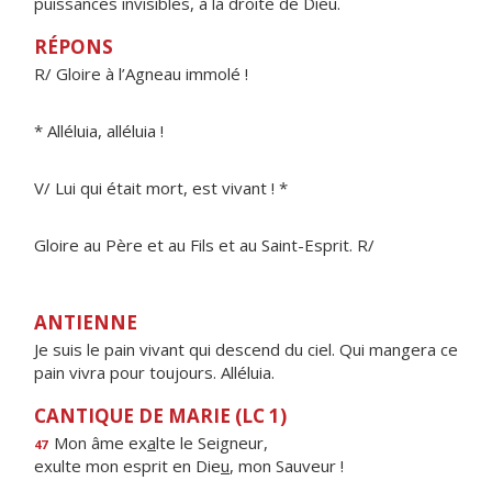
puissances invisibles, à la droite de Dieu.
RÉPONS
R/ Gloire à l’Agneau immolé !
* Alléluia, alléluia !
V/ Lui qui était mort, est vivant ! *
Gloire au Père et au Fils et au Saint-Esprit. R/
ANTIENNE
Je suis le pain vivant qui descend du ciel. Qui mangera ce
pain vivra pour toujours. Alléluia.
CANTIQUE DE MARIE (LC 1)
Mon âme ex
a
lte le Seigneur,
47
exulte mon esprit en Die
u
, mon Sauveur !